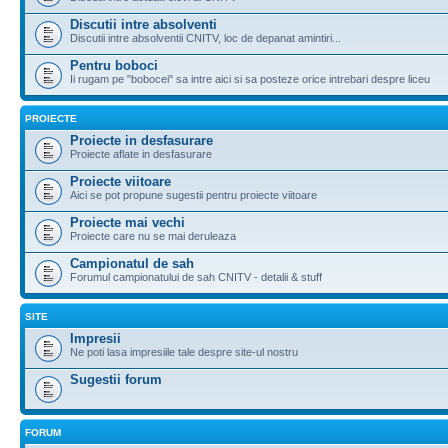
Discutii intre absolventi
Discutii intre absolventii CNITV, loc de depanat amintiri...
Pentru boboci
Ii rugam pe "bobocei" sa intre aici si sa posteze orice intrebari despre liceu
PROIECTE
Proiecte in desfasurare
Proiecte aflate in desfasurare
Proiecte viitoare
Aici se pot propune sugestii pentru proiecte viitoare
Proiecte mai vechi
Proiecte care nu se mai deruleaza
Campionatul de sah
Forumul campionatului de sah CNITV - detalii & stuff
SITE
Impresii
Ne poti lasa impresiile tale despre site-ul nostru
Sugestii forum
FORUM