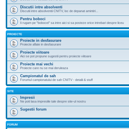
Discutii intre absolventi
Discutii intre absolventii CNITV, loc de depanat amintiri...
Pentru boboci
Ii rugam pe "bobocei" sa intre aici si sa posteze orice intrebari despre liceu
PROIECTE
Proiecte in desfasurare
Proiecte aflate in desfasurare
Proiecte viitoare
Aici se pot propune sugestii pentru proiecte viitoare
Proiecte mai vechi
Proiecte care nu se mai deruleaza
Campionatul de sah
Forumul campionatului de sah CNITV - detalii & stuff
SITE
Impresii
Ne poti lasa impresiile tale despre site-ul nostru
Sugestii forum
FORUM