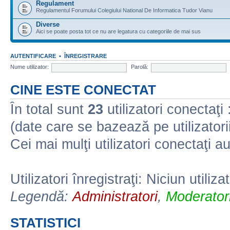
Regulament
Regulamentul Forumului Colegiului National De Informatica Tudor Vianu
Diverse
Aici se poate posta tot ce nu are legatura cu categoriile de mai sus
AUTENTIFICARE
•
ÎNREGISTRARE
Nume utilizator:
Parolă:
CINE ESTE CONECTAT
În total sunt
23
utilizatori conectaţi :
(date care se bazează pe utilizatorii
Cei mai mulţi utilizatori conectaţi a
Utilizatori înregistraţi: Niciun utiliza
Legendă:
Administratori
,
Moderatori
STATISTICI