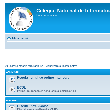
Colegiul National de Informati
Forumul vianistilor
Prima pagină
Vizualizare mesaje fără răspuns
•
Vizualizare subiecte active
ANUNTURI
Regulamentul de ordine interioara
ECDL
Permisul european de conducere al calculatorului
DISCUTII
Discutii intre vianisti
Discutii intre actualii elevi ai CNITV