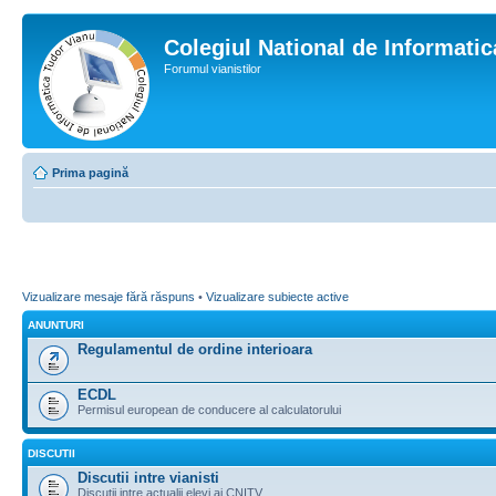
Colegiul National de Informati
Forumul vianistilor
Prima pagină
Vizualizare mesaje fără răspuns
•
Vizualizare subiecte active
ANUNTURI
Regulamentul de ordine interioara
ECDL
Permisul european de conducere al calculatorului
DISCUTII
Discutii intre vianisti
Discutii intre actualii elevi ai CNITV