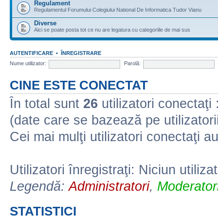
Regulament
Regulamentul Forumului Colegiului National De Informatica Tudor Vianu
Diverse
Aici se poate posta tot ce nu are legatura cu categoriile de mai sus
AUTENTIFICARE
•
ÎNREGISTRARE
Nume utilizator:
Parolă:
CINE ESTE CONECTAT
În total sunt
26
utilizatori conectaţi :
(date care se bazează pe utilizatorii
Cei mai mulţi utilizatori conectaţi a
Utilizatori înregistraţi: Niciun utiliza
Legendă:
Administratori
,
Moderatori
STATISTICI