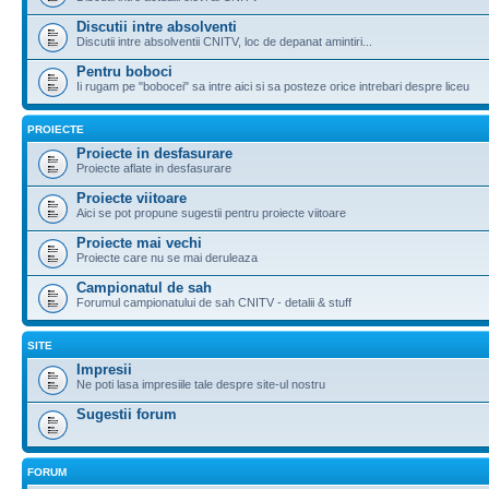
Discutii intre absolventi
Discutii intre absolventii CNITV, loc de depanat amintiri...
Pentru boboci
Ii rugam pe "bobocei" sa intre aici si sa posteze orice intrebari despre liceu
PROIECTE
Proiecte in desfasurare
Proiecte aflate in desfasurare
Proiecte viitoare
Aici se pot propune sugestii pentru proiecte viitoare
Proiecte mai vechi
Proiecte care nu se mai deruleaza
Campionatul de sah
Forumul campionatului de sah CNITV - detalii & stuff
SITE
Impresii
Ne poti lasa impresiile tale despre site-ul nostru
Sugestii forum
FORUM