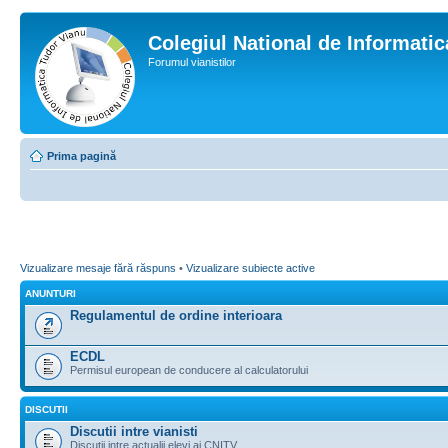
Colegiul National de Informati
Forumul vianistilor
Prima pagină
Vizualizare mesaje fără răspuns
•
Vizualizare subiecte active
ANUNTURI
Regulamentul de ordine interioara
ECDL
Permisul european de conducere al calculatorului
DISCUTII
Discutii intre vianisti
Discutii intre actualii elevi ai CNITV