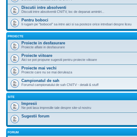
Discutii intre absolventi
Discutii intre absolventii CNITV, loc de depanat amintiri...
Pentru boboci
Ii rugam pe "bobocei" sa intre aici si sa posteze orice intrebari despre liceu
PROIECTE
Proiecte in desfasurare
Proiecte aflate in desfasurare
Proiecte viitoare
Aici se pot propune sugestii pentru proiecte viitoare
Proiecte mai vechi
Proiecte care nu se mai deruleaza
Campionatul de sah
Forumul campionatului de sah CNITV - detalii & stuff
SITE
Impresii
Ne poti lasa impresiile tale despre site-ul nostru
Sugestii forum
FORUM