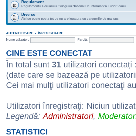
Regulament
Regulamentul Forumului Colegiului National De Informatica Tudor Vianu
Diverse
Aici se poate posta tot ce nu are legatura cu categoriile de mai sus
AUTENTIFICARE
•
ÎNREGISTRARE
Nume utilizator:
Parolă:
CINE ESTE CONECTAT
În total sunt
31
utilizatori conectaţi :
(date care se bazează pe utilizatorii
Cei mai mulţi utilizatori conectaţi a
Utilizatori înregistraţi: Niciun utiliza
Legendă:
Administratori
,
Moderatori
STATISTICI