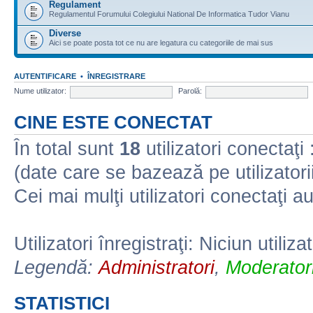
Regulament
Regulamentul Forumului Colegiului National De Informatica Tudor Vianu
Diverse
Aici se poate posta tot ce nu are legatura cu categoriile de mai sus
AUTENTIFICARE
•
ÎNREGISTRARE
Nume utilizator:
Parolă:
CINE ESTE CONECTAT
În total sunt
18
utilizatori conectaţi :
(date care se bazează pe utilizatorii
Cei mai mulţi utilizatori conectaţi a
Utilizatori înregistraţi: Niciun utiliza
Legendă:
Administratori
,
Moderatori
STATISTICI