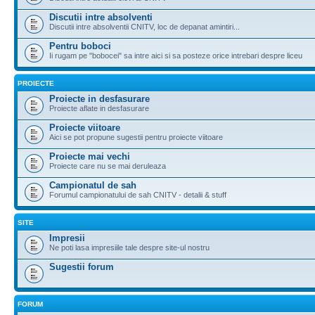
Discutii intre absolventi
Discutii intre absolventii CNITV, loc de depanat amintiri...
Pentru boboci
Ii rugam pe "bobocei" sa intre aici si sa posteze orice intrebari despre liceu
PROIECTE
Proiecte in desfasurare
Proiecte aflate in desfasurare
Proiecte viitoare
Aici se pot propune sugestii pentru proiecte viitoare
Proiecte mai vechi
Proiecte care nu se mai deruleaza
Campionatul de sah
Forumul campionatului de sah CNITV - detalii & stuff
SITE
Impresii
Ne poti lasa impresiile tale despre site-ul nostru
Sugestii forum
FORUM