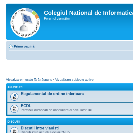
Colegiul National de Informati
Forumul vianistilor
Prima pagină
Vizualizare mesaje fără răspuns
•
Vizualizare subiecte active
ANUNTURI
Regulamentul de ordine interioara
ECDL
Permisul european de conducere al calculatorului
DISCUTII
Discutii intre vianisti
Discutii intre actualii elevi ai CNITV