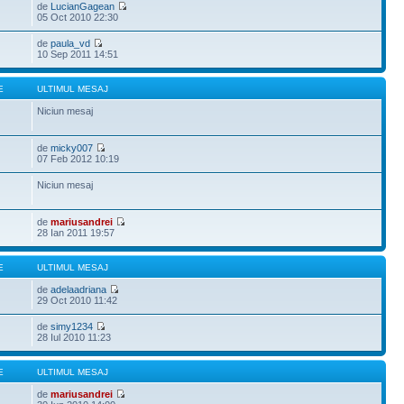
de
LucianGagean
05 Oct 2010 22:30
de
paula_vd
10 Sep 2011 14:51
E
ULTIMUL MESAJ
Niciun mesaj
de
micky007
07 Feb 2012 10:19
Niciun mesaj
de
mariusandrei
28 Ian 2011 19:57
E
ULTIMUL MESAJ
de
adelaadriana
29 Oct 2010 11:42
de
simy1234
28 Iul 2010 11:23
E
ULTIMUL MESAJ
de
mariusandrei