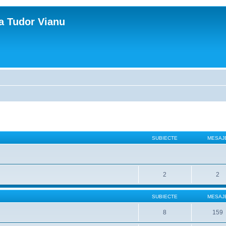
ca Tudor Vianu
SUBIECTE
MESAJ
2
2
SUBIECTE
MESAJ
8
159