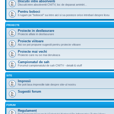
Discutii intre absolventi
Discutii intre absolventii CNITV, loc de depanat amintiri...
Pentru boboci
Ii rugam pe "bobocei" sa intre aici si sa posteze orice intrebari despre liceu
PROIECTE
Proiecte in desfasurare
Proiecte aflate in desfasurare
Proiecte viitoare
Aici se pot propune sugestii pentru proiecte viitoare
Proiecte mai vechi
Proiecte care nu se mai deruleaza
Campionatul de sah
Forumul campionatului de sah CNITV - detalii & stuff
SITE
Impresii
Ne poti lasa impresiile tale despre site-ul nostru
Sugestii forum
FORUM
Regulament
Regulamentul Forumului Colegiului National De Informatica Tudor Vianu