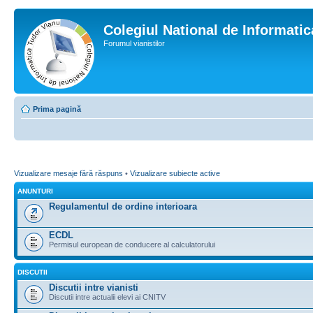
Colegiul National de Informati
Forumul vianistilor
Prima pagină
Vizualizare mesaje fără răspuns
•
Vizualizare subiecte active
ANUNTURI
Regulamentul de ordine interioara
ECDL
Permisul european de conducere al calculatorului
DISCUTII
Discutii intre vianisti
Discutii intre actualii elevi ai CNITV