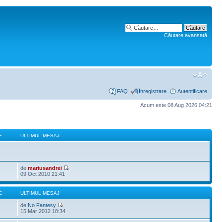
Căutare avansată
FAQ
Înregistrare
Autentificare
Acum este 08 Aug 2026 04:21
E
ULTIMUL MESAJ
de
mariusandrei
09 Oct 2010 21:41
E
ULTIMUL MESAJ
de
No Fantesy
15 Mar 2012 18:34