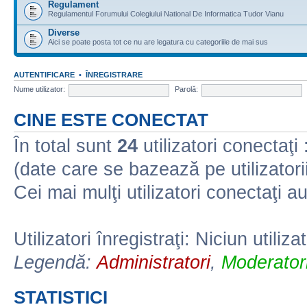
Regulament
Regulamentul Forumului Colegiului National De Informatica Tudor Vianu
Diverse
Aici se poate posta tot ce nu are legatura cu categoriile de mai sus
AUTENTIFICARE
•
ÎNREGISTRARE
Nume utilizator:
Parolă:
CINE ESTE CONECTAT
În total sunt
24
utilizatori conectaţi :
(date care se bazează pe utilizatorii
Cei mai mulţi utilizatori conectaţi a
Utilizatori înregistraţi: Niciun utiliza
Legendă:
Administratori
,
Moderatori
STATISTICI