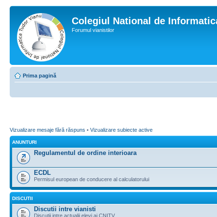
Colegiul National de Informati
Forumul vianistilor
Prima pagină
Vizualizare mesaje fără răspuns
•
Vizualizare subiecte active
ANUNTURI
Regulamentul de ordine interioara
ECDL
Permisul european de conducere al calculatorului
DISCUTII
Discutii intre vianisti
Discutii intre actualii elevi ai CNITV