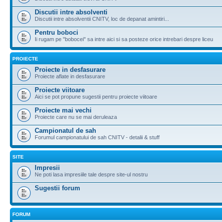
Discutii intre absolventi
Discutii intre absolventii CNITV, loc de depanat amintiri...
Pentru boboci
Ii rugam pe "bobocei" sa intre aici si sa posteze orice intrebari despre liceu
PROIECTE
Proiecte in desfasurare
Proiecte aflate in desfasurare
Proiecte viitoare
Aici se pot propune sugestii pentru proiecte viitoare
Proiecte mai vechi
Proiecte care nu se mai deruleaza
Campionatul de sah
Forumul campionatului de sah CNITV - detalii & stuff
SITE
Impresii
Ne poti lasa impresiile tale despre site-ul nostru
Sugestii forum
FORUM