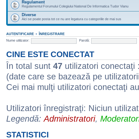
Regulament
Regulamentul Forumului Colegiului National De Informatica Tudor Vianu
Diverse
Aici se poate posta tot ce nu are legatura cu categoriile de mai sus
AUTENTIFICARE
•
ÎNREGISTRARE
Nume utilizator:
Parolă:
CINE ESTE CONECTAT
În total sunt
47
utilizatori conectaţi :
(date care se bazează pe utilizatorii
Cei mai mulţi utilizatori conectaţi a
Utilizatori înregistraţi: Niciun utiliza
Legendă:
Administratori
,
Moderatori
STATISTICI