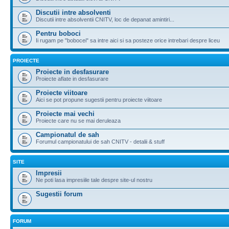
Discutii intre absolventi
Discutii intre absolventii CNITV, loc de depanat amintiri...
Pentru boboci
Ii rugam pe "bobocei" sa intre aici si sa posteze orice intrebari despre liceu
PROIECTE
Proiecte in desfasurare
Proiecte aflate in desfasurare
Proiecte viitoare
Aici se pot propune sugestii pentru proiecte viitoare
Proiecte mai vechi
Proiecte care nu se mai deruleaza
Campionatul de sah
Forumul campionatului de sah CNITV - detalii & stuff
SITE
Impresii
Ne poti lasa impresiile tale despre site-ul nostru
Sugestii forum
FORUM