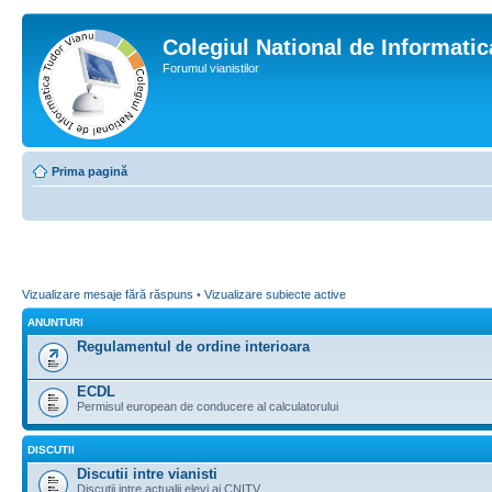
Colegiul National de Informati
Forumul vianistilor
Prima pagină
Vizualizare mesaje fără răspuns
•
Vizualizare subiecte active
ANUNTURI
Regulamentul de ordine interioara
ECDL
Permisul european de conducere al calculatorului
DISCUTII
Discutii intre vianisti
Discutii intre actualii elevi ai CNITV