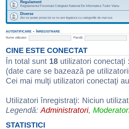
Regulament
Regulamentul Forumului Colegiului National De Informatica Tudor Vianu
Diverse
Aici se poate posta tot ce nu are legatura cu categoriile de mai sus
AUTENTIFICARE
•
ÎNREGISTRARE
Nume utilizator:
Parolă:
CINE ESTE CONECTAT
În total sunt
18
utilizatori conectaţi :
(date care se bazează pe utilizatorii
Cei mai mulţi utilizatori conectaţi a
Utilizatori înregistraţi: Niciun utiliza
Legendă:
Administratori
,
Moderatori
STATISTICI