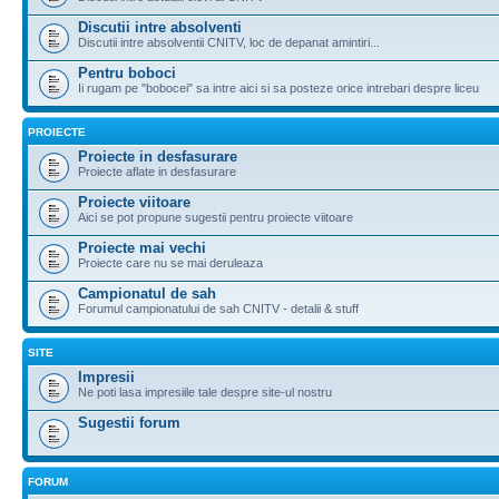
Discutii intre absolventi
Discutii intre absolventii CNITV, loc de depanat amintiri...
Pentru boboci
Ii rugam pe "bobocei" sa intre aici si sa posteze orice intrebari despre liceu
PROIECTE
Proiecte in desfasurare
Proiecte aflate in desfasurare
Proiecte viitoare
Aici se pot propune sugestii pentru proiecte viitoare
Proiecte mai vechi
Proiecte care nu se mai deruleaza
Campionatul de sah
Forumul campionatului de sah CNITV - detalii & stuff
SITE
Impresii
Ne poti lasa impresiile tale despre site-ul nostru
Sugestii forum
FORUM