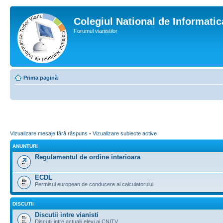
Colegiul National de Informati
Forumul vianistilor
Prima pagină
Vizualizare mesaje fără răspuns
•
Vizualizare subiecte active
ANUNTURI
Regulamentul de ordine interioara
ECDL
Permisul european de conducere al calculatorului
DISCUTII
Discutii intre vianisti
Discutii intre actualii elevi ai CNITV