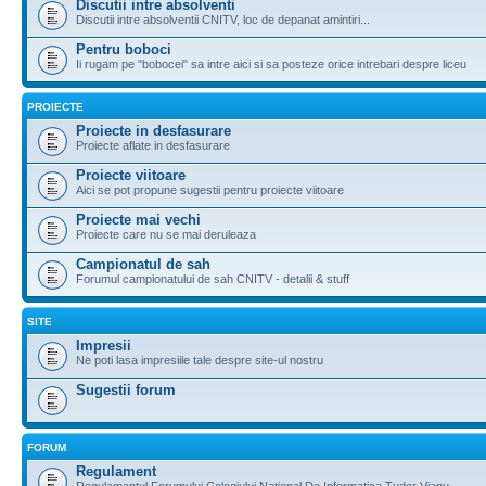
Discutii intre absolventi
Discutii intre absolventii CNITV, loc de depanat amintiri...
Pentru boboci
Ii rugam pe "bobocei" sa intre aici si sa posteze orice intrebari despre liceu
PROIECTE
Proiecte in desfasurare
Proiecte aflate in desfasurare
Proiecte viitoare
Aici se pot propune sugestii pentru proiecte viitoare
Proiecte mai vechi
Proiecte care nu se mai deruleaza
Campionatul de sah
Forumul campionatului de sah CNITV - detalii & stuff
SITE
Impresii
Ne poti lasa impresiile tale despre site-ul nostru
Sugestii forum
FORUM
Regulament
Regulamentul Forumului Colegiului National De Informatica Tudor Vianu