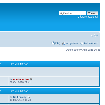
Căutare avansată
FAQ
Înregistrare
Autentificare
Acum este 07 Aug 2026 10:33
E
ULTIMUL MESAJ
de
mariusandrei
09 Oct 2010 21:41
E
ULTIMUL MESAJ
de
No Fantesy
15 Mar 2012 18:34