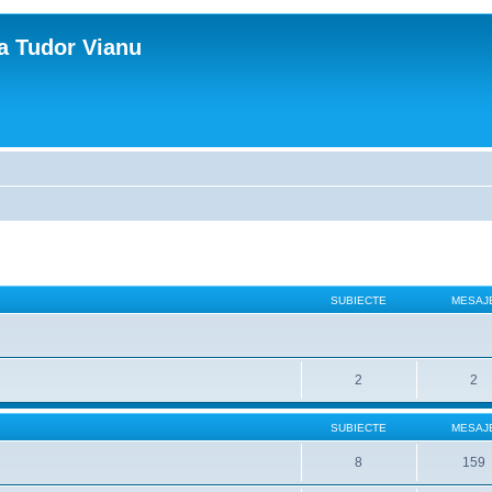
ca Tudor Vianu
SUBIECTE
MESAJ
2
2
SUBIECTE
MESAJ
8
159