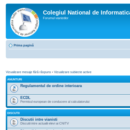
Colegiul National de Informati
Forumul vianistilor
Prima pagină
Vizualizare mesaje fără răspuns
•
Vizualizare subiecte active
ANUNTURI
Regulamentul de ordine interioara
ECDL
Permisul european de conducere al calculatorului
DISCUTII
Discutii intre vianisti
Discutii intre actualii elevi ai CNITV