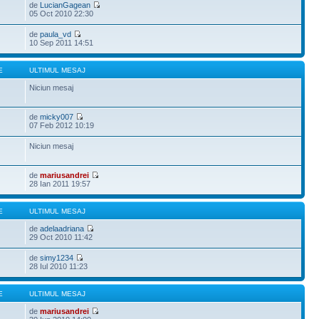
de
LucianGagean
05 Oct 2010 22:30
de
paula_vd
10 Sep 2011 14:51
E
ULTIMUL MESAJ
Niciun mesaj
de
micky007
07 Feb 2012 10:19
Niciun mesaj
de
mariusandrei
28 Ian 2011 19:57
E
ULTIMUL MESAJ
de
adelaadriana
29 Oct 2010 11:42
de
simy1234
28 Iul 2010 11:23
E
ULTIMUL MESAJ
de
mariusandrei