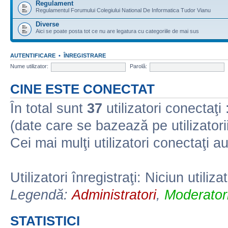
Regulament
Regulamentul Forumului Colegiului National De Informatica Tudor Vianu
Diverse
Aici se poate posta tot ce nu are legatura cu categoriile de mai sus
AUTENTIFICARE
•
ÎNREGISTRARE
Nume utilizator:
Parolă:
CINE ESTE CONECTAT
În total sunt
37
utilizatori conectaţi :
(date care se bazează pe utilizatorii
Cei mai mulţi utilizatori conectaţi a
Utilizatori înregistraţi: Niciun utiliza
Legendă:
Administratori
,
Moderatori
STATISTICI