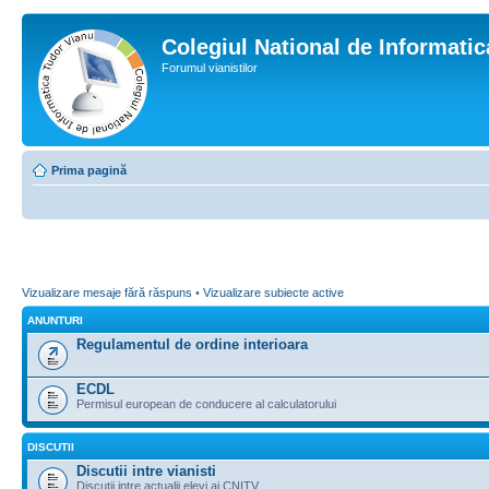
Colegiul National de Informati
Forumul vianistilor
Prima pagină
Vizualizare mesaje fără răspuns
•
Vizualizare subiecte active
ANUNTURI
Regulamentul de ordine interioara
ECDL
Permisul european de conducere al calculatorului
DISCUTII
Discutii intre vianisti
Discutii intre actualii elevi ai CNITV