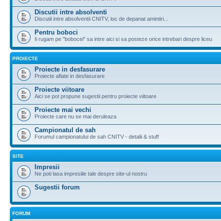
Discutii intre absolventi
Discutii intre absolventii CNITV, loc de depanat amintiri...
Pentru boboci
Ii rugam pe "bobocei" sa intre aici si sa posteze orice intrebari despre liceu
PROIECTE
Proiecte in desfasurare
Proiecte aflate in desfasurare
Proiecte viitoare
Aici se pot propune sugestii pentru proiecte viitoare
Proiecte mai vechi
Proiecte care nu se mai deruleaza
Campionatul de sah
Forumul campionatului de sah CNITV - detalii & stuff
SITE
Impresii
Ne poti lasa impresiile tale despre site-ul nostru
Sugestii forum
FORUM