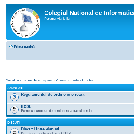
Colegiul National de Informati
Forumul vianistilor
Prima pagină
Vizualizare mesaje fără răspuns
•
Vizualizare subiecte active
ANUNTURI
Regulamentul de ordine interioara
ECDL
Permisul european de conducere al calculatorului
DISCUTII
Discutii intre vianisti
Discutii intre actualii elevi ai CNITV