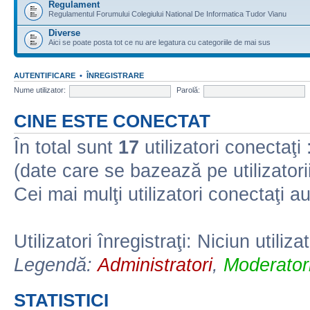
Regulament
Regulamentul Forumului Colegiului National De Informatica Tudor Vianu
Diverse
Aici se poate posta tot ce nu are legatura cu categoriile de mai sus
AUTENTIFICARE
•
ÎNREGISTRARE
Nume utilizator:
Parolă:
CINE ESTE CONECTAT
În total sunt
17
utilizatori conectaţi :
(date care se bazează pe utilizatorii
Cei mai mulţi utilizatori conectaţi a
Utilizatori înregistraţi: Niciun utiliza
Legendă:
Administratori
,
Moderatori
STATISTICI