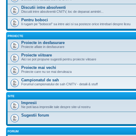
Discutii intre absolventi
Discutii intre absolventii CNITV, loc de depanat amintiri...
Pentru boboci
Ii rugam pe "bobocei" sa intre aici si sa posteze orice intrebari despre liceu
PROIECTE
Proiecte in desfasurare
Proiecte aflate in desfasurare
Proiecte viitoare
Aici se pot propune sugestii pentru proiecte viitoare
Proiecte mai vechi
Proiecte care nu se mai deruleaza
Campionatul de sah
Forumul campionatului de sah CNITV - detalii & stuff
SITE
Impresii
Ne poti lasa impresiile tale despre site-ul nostru
Sugestii forum
FORUM