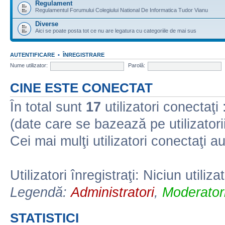
Regulament
Regulamentul Forumului Colegiului National De Informatica Tudor Vianu
Diverse
Aici se poate posta tot ce nu are legatura cu categoriile de mai sus
AUTENTIFICARE
•
ÎNREGISTRARE
Nume utilizator:
Parolă:
CINE ESTE CONECTAT
În total sunt
17
utilizatori conectaţi :
(date care se bazează pe utilizatorii
Cei mai mulţi utilizatori conectaţi a
Utilizatori înregistraţi: Niciun utiliza
Legendă:
Administratori
,
Moderatori
STATISTICI