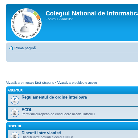
Colegiul National de Informati
Forumul vianistilor
Prima pagină
Vizualizare mesaje fără răspuns
•
Vizualizare subiecte active
ANUNTURI
Regulamentul de ordine interioara
ECDL
Permisul european de conducere al calculatorului
DISCUTII
Discutii intre vianisti
Discutii intre actualii elevi ai CNITV