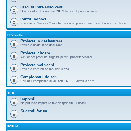
Discutii intre absolventi
Discutii intre absolventii CNITV, loc de depanat amintiri...
Pentru boboci
Ii rugam pe "bobocei" sa intre aici si sa posteze orice intrebari despre liceu
PROIECTE
Proiecte in desfasurare
Proiecte aflate in desfasurare
Proiecte viitoare
Aici se pot propune sugestii pentru proiecte viitoare
Proiecte mai vechi
Proiecte care nu se mai deruleaza
Campionatul de sah
Forumul campionatului de sah CNITV - detalii & stuff
SITE
Impresii
Ne poti lasa impresiile tale despre site-ul nostru
Sugestii forum
FORUM