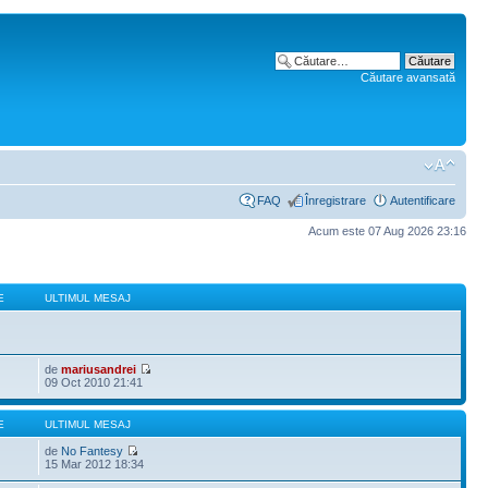
Căutare avansată
FAQ
Înregistrare
Autentificare
Acum este 07 Aug 2026 23:16
E
ULTIMUL MESAJ
de
mariusandrei
09 Oct 2010 21:41
E
ULTIMUL MESAJ
de
No Fantesy
15 Mar 2012 18:34