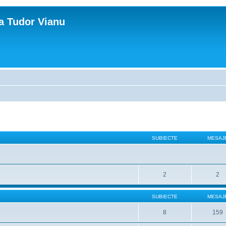
ca Tudor Vianu
SUBIECTE
MESAJ
2
2
SUBIECTE
MESAJ
8
159