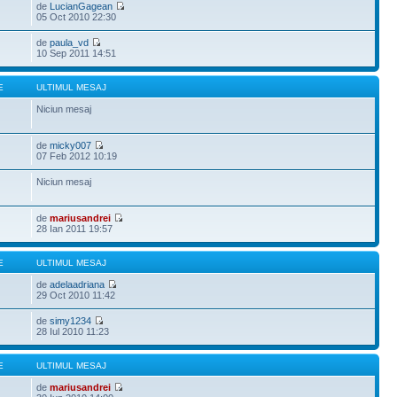
de
LucianGagean
05 Oct 2010 22:30
de
paula_vd
10 Sep 2011 14:51
E
ULTIMUL MESAJ
Niciun mesaj
de
micky007
07 Feb 2012 10:19
Niciun mesaj
de
mariusandrei
28 Ian 2011 19:57
E
ULTIMUL MESAJ
de
adelaadriana
29 Oct 2010 11:42
de
simy1234
28 Iul 2010 11:23
E
ULTIMUL MESAJ
de
mariusandrei