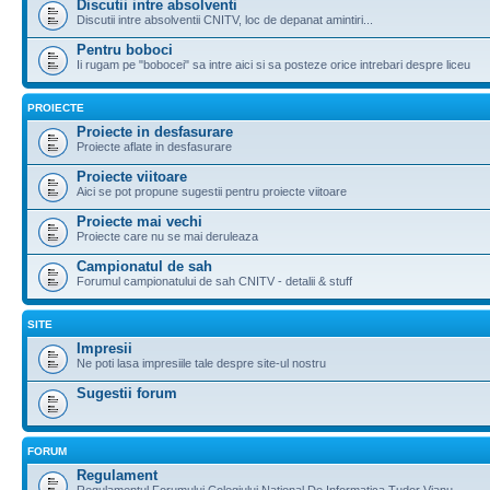
Discutii intre absolventi
Discutii intre absolventii CNITV, loc de depanat amintiri...
Pentru boboci
Ii rugam pe "bobocei" sa intre aici si sa posteze orice intrebari despre liceu
PROIECTE
Proiecte in desfasurare
Proiecte aflate in desfasurare
Proiecte viitoare
Aici se pot propune sugestii pentru proiecte viitoare
Proiecte mai vechi
Proiecte care nu se mai deruleaza
Campionatul de sah
Forumul campionatului de sah CNITV - detalii & stuff
SITE
Impresii
Ne poti lasa impresiile tale despre site-ul nostru
Sugestii forum
FORUM
Regulament
Regulamentul Forumului Colegiului National De Informatica Tudor Vianu