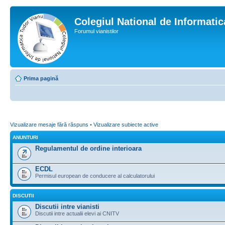
Colegiul National de Informati
Forumul vianistilor
Prima pagină
Vizualizare mesaje fără răspuns
•
Vizualizare subiecte active
ANUNTURI
Regulamentul de ordine interioara
ECDL
Permisul european de conducere al calculatorului
DISCUTII
Discutii intre vianisti
Discutii intre actualii elevi ai CNITV