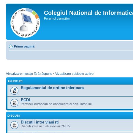
Colegiul National de Informati
Forumul vianistilor
Prima pagină
Vizualizare mesaje fără răspuns
•
Vizualizare subiecte active
ANUNTURI
Regulamentul de ordine interioara
ECDL
Permisul european de conducere al calculatorului
DISCUTII
Discutii intre vianisti
Discutii intre actualii elevi ai CNITV