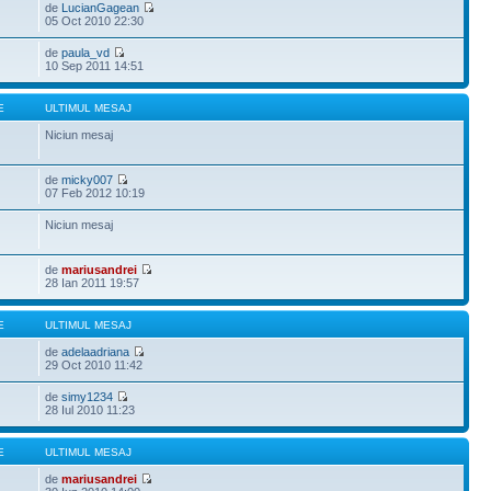
de
LucianGagean
05 Oct 2010 22:30
de
paula_vd
10 Sep 2011 14:51
E
ULTIMUL MESAJ
Niciun mesaj
de
micky007
07 Feb 2012 10:19
Niciun mesaj
de
mariusandrei
28 Ian 2011 19:57
E
ULTIMUL MESAJ
de
adelaadriana
29 Oct 2010 11:42
de
simy1234
28 Iul 2010 11:23
E
ULTIMUL MESAJ
de
mariusandrei