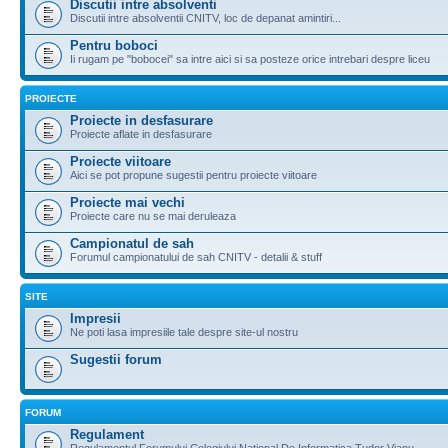
Discutii intre absolventi
Discutii intre absolventii CNITV, loc de depanat amintiri...
Pentru boboci
Ii rugam pe "bobocei" sa intre aici si sa posteze orice intrebari despre liceu
PROIECTE
Proiecte in desfasurare
Proiecte aflate in desfasurare
Proiecte viitoare
Aici se pot propune sugestii pentru proiecte viitoare
Proiecte mai vechi
Proiecte care nu se mai deruleaza
Campionatul de sah
Forumul campionatului de sah CNITV - detalii & stuff
SITE
Impresii
Ne poti lasa impresiile tale despre site-ul nostru
Sugestii forum
FORUM
Regulament
Regulamentul Forumului Colegiului National De Informatica Tudor Vianu