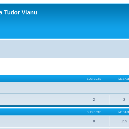
ca Tudor Vianu
SUBIECTE
MESAJ
2
2
SUBIECTE
MESAJ
8
159