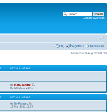
Căutare avansată
FAQ
Înregistrare
Autentificare
Acum este 06 Aug 2026 03:09
E
ULTIMUL MESAJ
de
mariusandrei
09 Oct 2010 21:41
E
ULTIMUL MESAJ
de
No Fantesy
15 Mar 2012 18:34