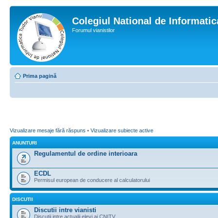
Colegiul National de Informati
Forumul vianistilor
Prima pagină
Vizualizare mesaje fără răspuns
•
Vizualizare subiecte active
ANUNTURI
Regulamentul de ordine interioara
ECDL
Permisul european de conducere al calculatorului
DISCUTII
Discutii intre vianisti
Discutii intre actualii elevi ai CNITV