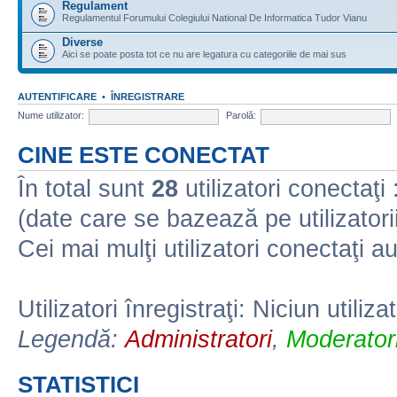
Regulament
Regulamentul Forumului Colegiului National De Informatica Tudor Vianu
Diverse
Aici se poate posta tot ce nu are legatura cu categoriile de mai sus
AUTENTIFICARE
•
ÎNREGISTRARE
Nume utilizator:
Parolă:
CINE ESTE CONECTAT
În total sunt
28
utilizatori conectaţi :
(date care se bazează pe utilizatorii
Cei mai mulţi utilizatori conectaţi a
Utilizatori înregistraţi: Niciun utiliza
Legendă:
Administratori
,
Moderatori
STATISTICI