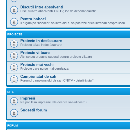
Discutii intre absolventi
Discutii intre absolventii CNITV, loc de depanat amintiri...
Pentru boboci
Ii rugam pe "bobocei" sa intre aici si sa posteze orice intrebari despre liceu
PROIECTE
Proiecte in desfasurare
Proiecte aflate in desfasurare
Proiecte viitoare
Aici se pot propune sugestii pentru proiecte viitoare
Proiecte mai vechi
Proiecte care nu se mai deruleaza
Campionatul de sah
Forumul campionatului de sah CNITV - detalii & stuff
SITE
Impresii
Ne poti lasa impresiile tale despre site-ul nostru
Sugestii forum
FORUM