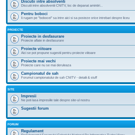
Discutii intre absolventi
Discutii intre absolventii CNITV, loc de depanat amintiri...
Pentru boboci
Ii rugam pe "bobocei" sa intre aici si sa posteze orice intrebari despre liceu
PROIECTE
Proiecte in desfasurare
Proiecte aflate in desfasurare
Proiecte viitoare
Aici se pot propune sugestii pentru proiecte viitoare
Proiecte mai vechi
Proiecte care nu se mai deruleaza
Campionatul de sah
Forumul campionatului de sah CNITV - detalii & stuff
SITE
Impresii
Ne poti lasa impresiile tale despre site-ul nostru
Sugestii forum
FORUM
Regulament
Regulamentul Forumului Colegiului National De Informatica Tudor Vianu