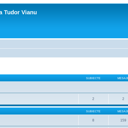
ca Tudor Vianu
SUBIECTE
MESAJ
2
2
SUBIECTE
MESAJ
8
159