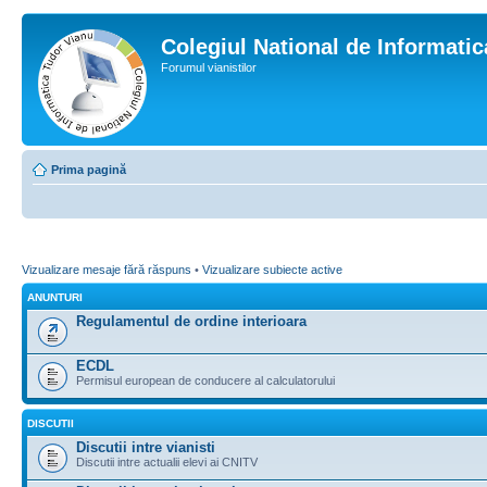
Colegiul National de Informati
Forumul vianistilor
Prima pagină
Vizualizare mesaje fără răspuns
•
Vizualizare subiecte active
ANUNTURI
Regulamentul de ordine interioara
ECDL
Permisul european de conducere al calculatorului
DISCUTII
Discutii intre vianisti
Discutii intre actualii elevi ai CNITV