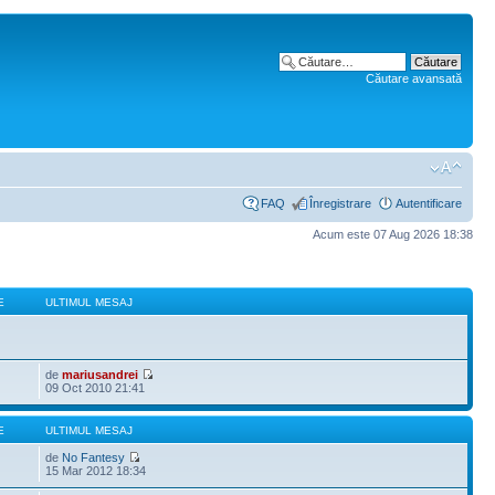
Căutare avansată
FAQ
Înregistrare
Autentificare
Acum este 07 Aug 2026 18:38
E
ULTIMUL MESAJ
de
mariusandrei
09 Oct 2010 21:41
E
ULTIMUL MESAJ
de
No Fantesy
15 Mar 2012 18:34