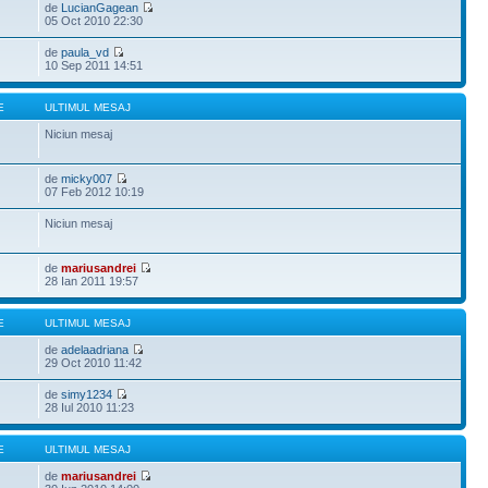
de
LucianGagean
05 Oct 2010 22:30
de
paula_vd
10 Sep 2011 14:51
E
ULTIMUL MESAJ
Niciun mesaj
de
micky007
07 Feb 2012 10:19
Niciun mesaj
de
mariusandrei
28 Ian 2011 19:57
E
ULTIMUL MESAJ
de
adelaadriana
29 Oct 2010 11:42
de
simy1234
28 Iul 2010 11:23
E
ULTIMUL MESAJ
de
mariusandrei