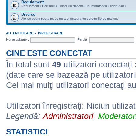
Regulament
Regulamentul Forumului Colegiului National De Informatica Tudor Vianu
Diverse
Aici se poate posta tot ce nu are legatura cu categoriile de mai sus
AUTENTIFICARE
•
ÎNREGISTRARE
Nume utilizator:
Parolă:
CINE ESTE CONECTAT
În total sunt
49
utilizatori conectaţi :
(date care se bazează pe utilizatorii
Cei mai mulţi utilizatori conectaţi a
Utilizatori înregistraţi: Niciun utiliza
Legendă:
Administratori
,
Moderatori
STATISTICI