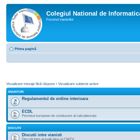
Colegiul National de Informati
Forumul vianistilor
Prima pagină
Vizualizare mesaje fără răspuns
•
Vizualizare subiecte active
ANUNTURI
Regulamentul de ordine interioara
ECDL
Permisul european de conducere al calculatorului
DISCUTII
Discutii intre vianisti
Discutii intre actualii elevi ai CNITV