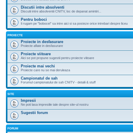
Discutii intre absolventi
Discutii intre absolventii CNITV, loc de depanat amintiri...
Pentru boboci
Ii rugam pe "bobocei" sa intre aici si sa posteze orice intrebari despre liceu
PROIECTE
Proiecte in desfasurare
Proiecte aflate in desfasurare
Proiecte viitoare
Aici se pot propune sugestii pentru proiecte viitoare
Proiecte mai vechi
Proiecte care nu se mai deruleaza
Campionatul de sah
Forumul campionatului de sah CNITV - detalii & stuff
SITE
Impresii
Ne poti lasa impresiile tale despre site-ul nostru
Sugestii forum
FORUM