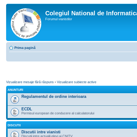
Colegiul National de Informati
Forumul vianistilor
Prima pagină
Vizualizare mesaje fără răspuns
•
Vizualizare subiecte active
ANUNTURI
Regulamentul de ordine interioara
ECDL
Permisul european de conducere al calculatorului
DISCUTII
Discutii intre vianisti
Discutii intre actualii elevi ai CNITV