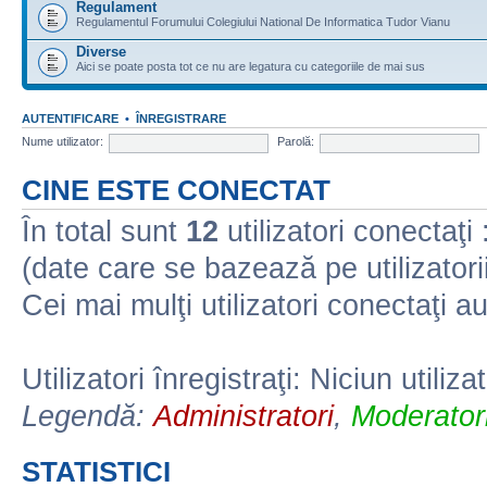
Regulament
Regulamentul Forumului Colegiului National De Informatica Tudor Vianu
Diverse
Aici se poate posta tot ce nu are legatura cu categoriile de mai sus
AUTENTIFICARE
•
ÎNREGISTRARE
Nume utilizator:
Parolă:
CINE ESTE CONECTAT
În total sunt
12
utilizatori conectaţi :
(date care se bazează pe utilizatorii
Cei mai mulţi utilizatori conectaţi a
Utilizatori înregistraţi: Niciun utiliza
Legendă:
Administratori
,
Moderatori
STATISTICI