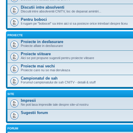
Discutii intre absolventi
Discutii intre absolventii CNITV, loc de depanat amintiri...
Pentru boboci
Ii rugam pe "bobocei" sa intre aici si sa posteze orice intrebari despre liceu
PROIECTE
Proiecte in desfasurare
Proiecte aflate in desfasurare
Proiecte viitoare
Aici se pot propune sugestii pentru proiecte viitoare
Proiecte mai vechi
Proiecte care nu se mai deruleaza
Campionatul de sah
Forumul campionatului de sah CNITV - detalii & stuff
SITE
Impresii
Ne poti lasa impresiile tale despre site-ul nostru
Sugestii forum
FORUM