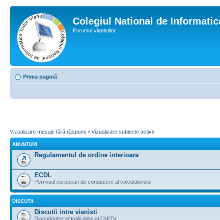
Colegiul National de Informati
Forumul vianistilor
Prima pagină
Vizualizare mesaje fără răspuns
•
Vizualizare subiecte active
ANUNTURI
Regulamentul de ordine interioara
ECDL
Permisul european de conducere al calculatorului
DISCUTII
Discutii intre vianisti
Discutii intre actualii elevi ai CNITV