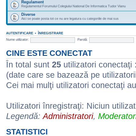
Regulament
Regulamentul Forumului Colegiului National De Informatica Tudor Vianu
Diverse
Aici se poate posta tot ce nu are legatura cu categoriile de mai sus
AUTENTIFICARE
•
ÎNREGISTRARE
Nume utilizator:
Parolă:
CINE ESTE CONECTAT
În total sunt
25
utilizatori conectaţi :
(date care se bazează pe utilizatorii
Cei mai mulţi utilizatori conectaţi a
Utilizatori înregistraţi: Niciun utiliza
Legendă:
Administratori
,
Moderatori
STATISTICI