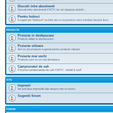
Discutii intre absolventi
Discutii intre absolventii CNITV, loc de depanat amintiri...
Pentru boboci
Ii rugam pe "bobocei" sa intre aici si sa posteze orice intrebari despre liceu
PROIECTE
Proiecte in desfasurare
Proiecte aflate in desfasurare
Proiecte viitoare
Aici se pot propune sugestii pentru proiecte viitoare
Proiecte mai vechi
Proiecte care nu se mai deruleaza
Campionatul de sah
Forumul campionatului de sah CNITV - detalii & stuff
SITE
Impresii
Ne poti lasa impresiile tale despre site-ul nostru
Sugestii forum
FORUM