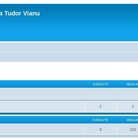
ca Tudor Vianu
SUBIECTE
MESAJ
2
2
SUBIECTE
MESAJ
8
159