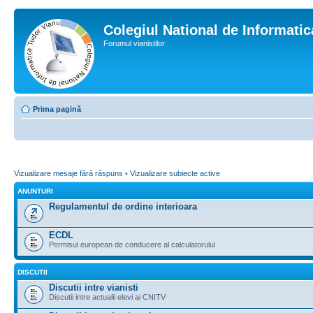
Colegiul National de Informati
Forumul vianistilor
Prima pagină
Vizualizare mesaje fără răspuns
•
Vizualizare subiecte active
ANUNTURI
Regulamentul de ordine interioara
ECDL
Permisul european de conducere al calculatorului
DISCUTII
Discutii intre vianisti
Discutii intre actualii elevi ai CNITV