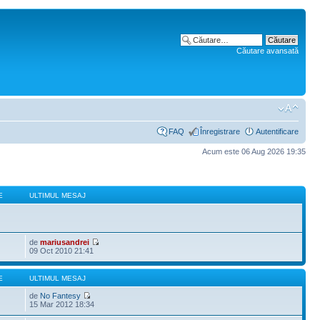
Căutare avansată
FAQ
Înregistrare
Autentificare
Acum este 06 Aug 2026 19:35
E
ULTIMUL MESAJ
de
mariusandrei
09 Oct 2010 21:41
E
ULTIMUL MESAJ
de
No Fantesy
15 Mar 2012 18:34