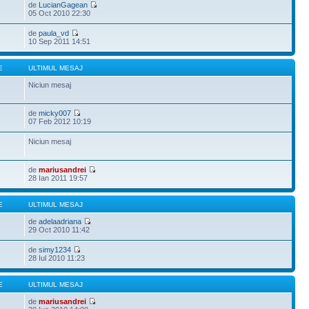
de
LucianGagean
05 Oct 2010 22:30
de
paula_vd
10 Sep 2011 14:51
E
ULTIMUL MESAJ
Niciun mesaj
de
micky007
07 Feb 2012 10:19
Niciun mesaj
de
mariusandrei
28 Ian 2011 19:57
E
ULTIMUL MESAJ
de
adelaadriana
29 Oct 2010 11:42
de
simy1234
28 Iul 2010 11:23
E
ULTIMUL MESAJ
de
mariusandrei