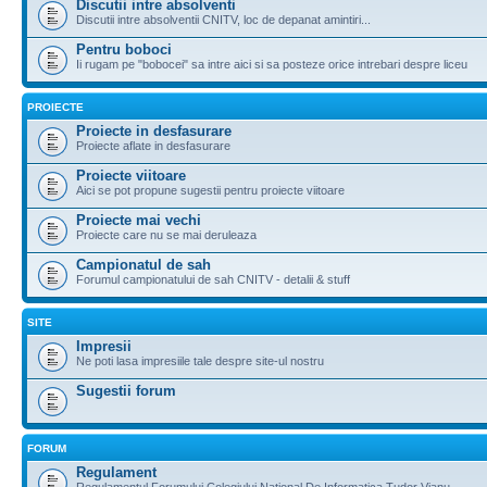
Discutii intre absolventi
Discutii intre absolventii CNITV, loc de depanat amintiri...
Pentru boboci
Ii rugam pe "bobocei" sa intre aici si sa posteze orice intrebari despre liceu
PROIECTE
Proiecte in desfasurare
Proiecte aflate in desfasurare
Proiecte viitoare
Aici se pot propune sugestii pentru proiecte viitoare
Proiecte mai vechi
Proiecte care nu se mai deruleaza
Campionatul de sah
Forumul campionatului de sah CNITV - detalii & stuff
SITE
Impresii
Ne poti lasa impresiile tale despre site-ul nostru
Sugestii forum
FORUM
Regulament
Regulamentul Forumului Colegiului National De Informatica Tudor Vianu