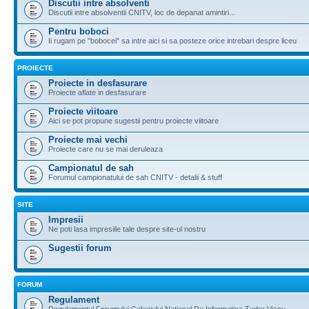
Discutii intre absolventi
Discutii intre absolventii CNITV, loc de depanat amintiri...
Pentru boboci
Ii rugam pe "bobocei" sa intre aici si sa posteze orice intrebari despre liceu
PROIECTE
Proiecte in desfasurare
Proiecte aflate in desfasurare
Proiecte viitoare
Aici se pot propune sugestii pentru proiecte viitoare
Proiecte mai vechi
Proiecte care nu se mai deruleaza
Campionatul de sah
Forumul campionatului de sah CNITV - detalii & stuff
SITE
Impresii
Ne poti lasa impresiile tale despre site-ul nostru
Sugestii forum
FORUM
Regulament
Regulamentul Forumului Colegiului National De Informatica Tudor Vianu