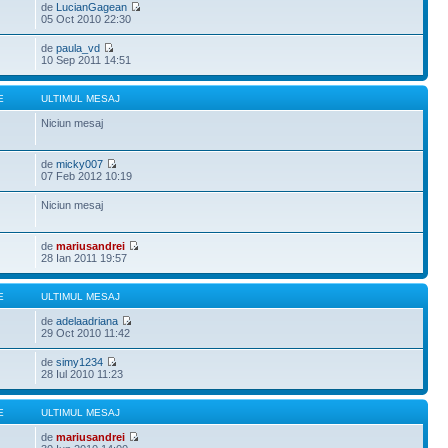
de
LucianGagean
05 Oct 2010 22:30
de
paula_vd
10 Sep 2011 14:51
E
ULTIMUL MESAJ
Niciun mesaj
de
micky007
07 Feb 2012 10:19
Niciun mesaj
de
mariusandrei
28 Ian 2011 19:57
E
ULTIMUL MESAJ
de
adelaadriana
29 Oct 2010 11:42
de
simy1234
28 Iul 2010 11:23
E
ULTIMUL MESAJ
de
mariusandrei