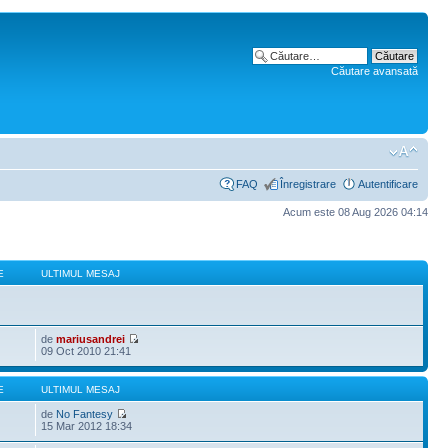
Căutare avansată
FAQ
Înregistrare
Autentificare
Acum este 08 Aug 2026 04:14
E
ULTIMUL MESAJ
de
mariusandrei
09 Oct 2010 21:41
E
ULTIMUL MESAJ
de
No Fantesy
15 Mar 2012 18:34