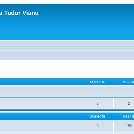
ca Tudor Vianu
SUBIECTE
MESAJ
2
2
SUBIECTE
MESAJ
8
159