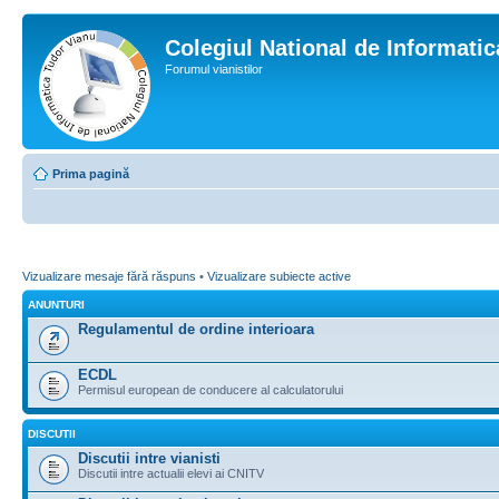
Colegiul National de Informati
Forumul vianistilor
Prima pagină
Vizualizare mesaje fără răspuns
•
Vizualizare subiecte active
ANUNTURI
Regulamentul de ordine interioara
ECDL
Permisul european de conducere al calculatorului
DISCUTII
Discutii intre vianisti
Discutii intre actualii elevi ai CNITV