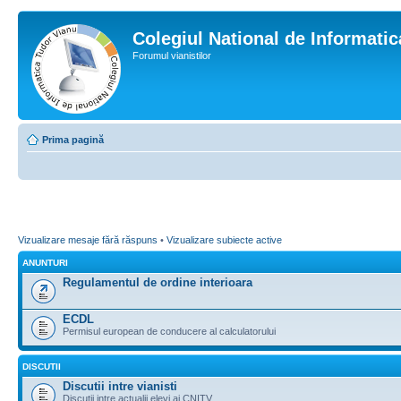
Colegiul National de Informati
Forumul vianistilor
Prima pagină
Vizualizare mesaje fără răspuns
•
Vizualizare subiecte active
ANUNTURI
Regulamentul de ordine interioara
ECDL
Permisul european de conducere al calculatorului
DISCUTII
Discutii intre vianisti
Discutii intre actualii elevi ai CNITV