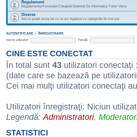
Regulament
Regulamentul Forumului Colegiului National De Informatica Tudor Vianu
Diverse
Aici se poate posta tot ce nu are legatura cu categoriile de mai sus
AUTENTIFICARE
•
ÎNREGISTRARE
Nume utilizator:
Parolă:
CINE ESTE CONECTAT
În total sunt
43
utilizatori conectaţi :
(date care se bazează pe utilizatorii
Cei mai mulţi utilizatori conectaţi a
Utilizatori înregistraţi: Niciun utiliza
Legendă:
Administratori
,
Moderatori
STATISTICI