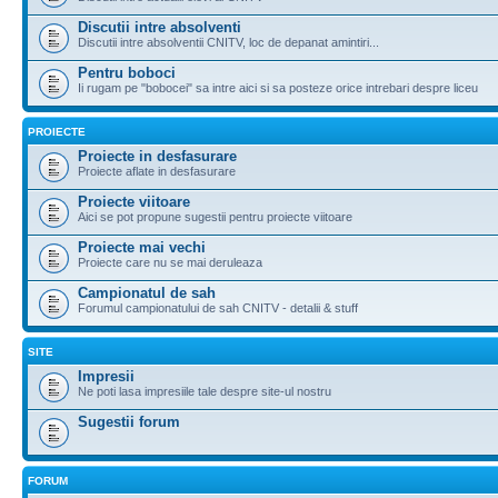
Discutii intre absolventi
Discutii intre absolventii CNITV, loc de depanat amintiri...
Pentru boboci
Ii rugam pe "bobocei" sa intre aici si sa posteze orice intrebari despre liceu
PROIECTE
Proiecte in desfasurare
Proiecte aflate in desfasurare
Proiecte viitoare
Aici se pot propune sugestii pentru proiecte viitoare
Proiecte mai vechi
Proiecte care nu se mai deruleaza
Campionatul de sah
Forumul campionatului de sah CNITV - detalii & stuff
SITE
Impresii
Ne poti lasa impresiile tale despre site-ul nostru
Sugestii forum
FORUM