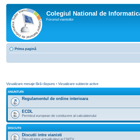
Colegiul National de Informati
Forumul vianistilor
Prima pagină
Vizualizare mesaje fără răspuns
•
Vizualizare subiecte active
ANUNTURI
Regulamentul de ordine interioara
ECDL
Permisul european de conducere al calculatorului
DISCUTII
Discutii intre vianisti
Discutii intre actualii elevi ai CNITV