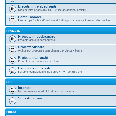
Discutii intre absolventi
Discutii intre absolventii CNITV, loc de depanat amintiri...
Pentru boboci
Ii rugam pe "bobocei" sa intre aici si sa posteze orice intrebari despre liceu
PROIECTE
Proiecte in desfasurare
Proiecte aflate in desfasurare
Proiecte viitoare
Aici se pot propune sugestii pentru proiecte viitoare
Proiecte mai vechi
Proiecte care nu se mai deruleaza
Campionatul de sah
Forumul campionatului de sah CNITV - detalii & stuff
SITE
Impresii
Ne poti lasa impresiile tale despre site-ul nostru
Sugestii forum
FORUM