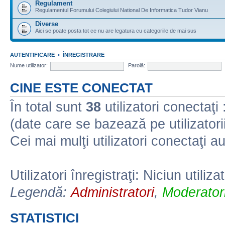
Regulament
Regulamentul Forumului Colegiului National De Informatica Tudor Vianu
Diverse
Aici se poate posta tot ce nu are legatura cu categoriile de mai sus
AUTENTIFICARE
•
ÎNREGISTRARE
Nume utilizator:
Parolă:
CINE ESTE CONECTAT
În total sunt
38
utilizatori conectaţi :
(date care se bazează pe utilizatorii
Cei mai mulţi utilizatori conectaţi a
Utilizatori înregistraţi: Niciun utiliza
Legendă:
Administratori
,
Moderatori
STATISTICI