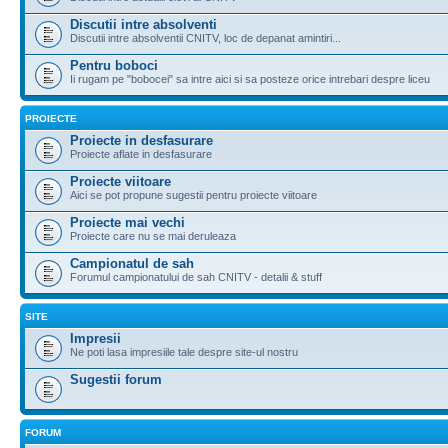
Discutii intre absolventi
Discutii intre absolventii CNITV, loc de depanat amintiri...
Pentru boboci
Ii rugam pe "bobocei" sa intre aici si sa posteze orice intrebari despre liceu
PROIECTE
Proiecte in desfasurare
Proiecte aflate in desfasurare
Proiecte viitoare
Aici se pot propune sugestii pentru proiecte viitoare
Proiecte mai vechi
Proiecte care nu se mai deruleaza
Campionatul de sah
Forumul campionatului de sah CNITV - detalii & stuff
SITE
Impresii
Ne poti lasa impresiile tale despre site-ul nostru
Sugestii forum
FORUM