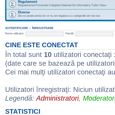
Regulament
Regulamentul Forumului Colegiului National De Informatica Tudor Vianu
Diverse
Aici se poate posta tot ce nu are legatura cu categoriile de mai sus
AUTENTIFICARE
•
ÎNREGISTRARE
Nume utilizator:
Parolă:
CINE ESTE CONECTAT
În total sunt
10
utilizatori conectaţi :
(date care se bazează pe utilizatorii
Cei mai mulţi utilizatori conectaţi a
Utilizatori înregistraţi: Niciun utiliza
Legendă:
Administratori
,
Moderatori
STATISTICI