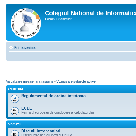
Colegiul National de Informati
Forumul vianistilor
Prima pagină
Vizualizare mesaje fără răspuns
•
Vizualizare subiecte active
ANUNTURI
Regulamentul de ordine interioara
ECDL
Permisul european de conducere al calculatorului
DISCUTII
Discutii intre vianisti
Discutii intre actualii elevi ai CNITV