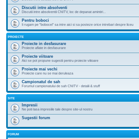
Discutii intre absolventi
Discutii intre absolventii CNITV, loc de depanat amintiri...
Pentru boboci
Ii rugam pe "bobocei" sa intre aici si sa posteze orice intrebari despre liceu
PROIECTE
Proiecte in desfasurare
Proiecte aflate in desfasurare
Proiecte viitoare
Aici se pot propune sugestii pentru proiecte viitoare
Proiecte mai vechi
Proiecte care nu se mai deruleaza
Campionatul de sah
Forumul campionatului de sah CNITV - detalii & stuff
SITE
Impresii
Ne poti lasa impresiile tale despre site-ul nostru
Sugestii forum
FORUM