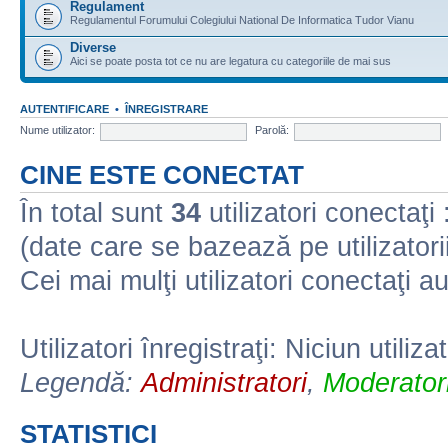
Regulament
Regulamentul Forumului Colegiului National De Informatica Tudor Vianu
Diverse
Aici se poate posta tot ce nu are legatura cu categoriile de mai sus
AUTENTIFICARE
•
ÎNREGISTRARE
Nume utilizator:
Parolă:
CINE ESTE CONECTAT
În total sunt
34
utilizatori conectaţi :
(date care se bazează pe utilizatorii
Cei mai mulţi utilizatori conectaţi a
Utilizatori înregistraţi: Niciun utiliza
Legendă:
Administratori
,
Moderatori
STATISTICI