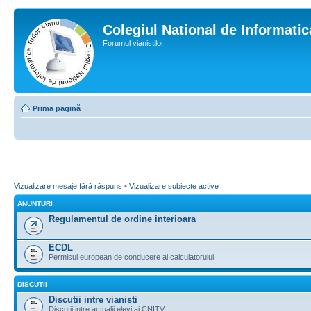
Colegiul National de Informati
Forumul vianistilor
Prima pagină
Vizualizare mesaje fără răspuns
•
Vizualizare subiecte active
ANUNTURI
Regulamentul de ordine interioara
ECDL
Permisul european de conducere al calculatorului
DISCUTII
Discutii intre vianisti
Discutii intre actualii elevi ai CNITV