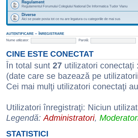
Regulament
Regulamentul Forumului Colegiului National De Informatica Tudor Vianu
Diverse
Aici se poate posta tot ce nu are legatura cu categoriile de mai sus
AUTENTIFICARE
•
ÎNREGISTRARE
Nume utilizator:
Parolă:
CINE ESTE CONECTAT
În total sunt
27
utilizatori conectaţi :
(date care se bazează pe utilizatorii
Cei mai mulţi utilizatori conectaţi a
Utilizatori înregistraţi: Niciun utiliza
Legendă:
Administratori
,
Moderatori
STATISTICI