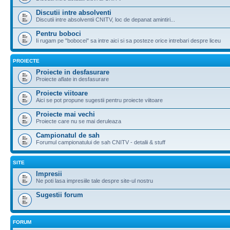
Discutii intre absolventi
Discutii intre absolventii CNITV, loc de depanat amintiri...
Pentru boboci
Ii rugam pe "bobocei" sa intre aici si sa posteze orice intrebari despre liceu
PROIECTE
Proiecte in desfasurare
Proiecte aflate in desfasurare
Proiecte viitoare
Aici se pot propune sugestii pentru proiecte viitoare
Proiecte mai vechi
Proiecte care nu se mai deruleaza
Campionatul de sah
Forumul campionatului de sah CNITV - detalii & stuff
SITE
Impresii
Ne poti lasa impresiile tale despre site-ul nostru
Sugestii forum
FORUM