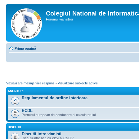
Colegiul National de Informati
Forumul vianistilor
Prima pagină
Vizualizare mesaje fără răspuns
•
Vizualizare subiecte active
ANUNTURI
Regulamentul de ordine interioara
ECDL
Permisul european de conducere al calculatorului
DISCUTII
Discutii intre vianisti
Discutii intre actualii elevi ai CNITV