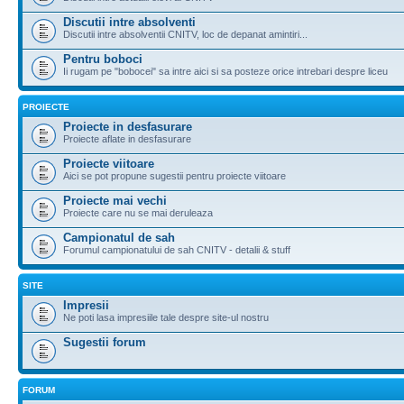
Discutii intre absolventi
Discutii intre absolventii CNITV, loc de depanat amintiri...
Pentru boboci
Ii rugam pe "bobocei" sa intre aici si sa posteze orice intrebari despre liceu
PROIECTE
Proiecte in desfasurare
Proiecte aflate in desfasurare
Proiecte viitoare
Aici se pot propune sugestii pentru proiecte viitoare
Proiecte mai vechi
Proiecte care nu se mai deruleaza
Campionatul de sah
Forumul campionatului de sah CNITV - detalii & stuff
SITE
Impresii
Ne poti lasa impresiile tale despre site-ul nostru
Sugestii forum
FORUM