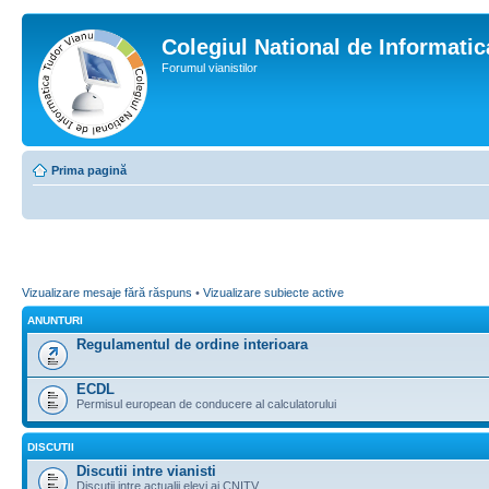
Colegiul National de Informati
Forumul vianistilor
Prima pagină
Vizualizare mesaje fără răspuns
•
Vizualizare subiecte active
ANUNTURI
Regulamentul de ordine interioara
ECDL
Permisul european de conducere al calculatorului
DISCUTII
Discutii intre vianisti
Discutii intre actualii elevi ai CNITV