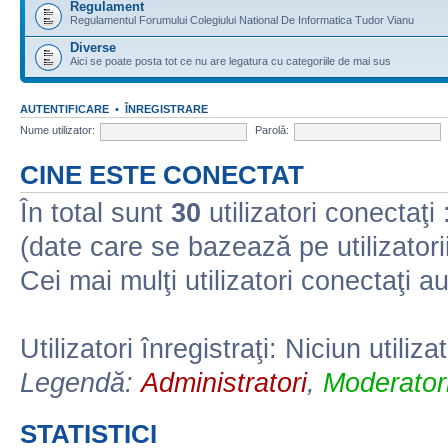
Regulament
Regulamentul Forumului Colegiului National De Informatica Tudor Vianu
Diverse
Aici se poate posta tot ce nu are legatura cu categoriile de mai sus
AUTENTIFICARE
•
ÎNREGISTRARE
Nume utilizator:
Parolă:
CINE ESTE CONECTAT
În total sunt
30
utilizatori conectaţi :
(date care se bazează pe utilizatorii
Cei mai mulţi utilizatori conectaţi a
Utilizatori înregistraţi: Niciun utiliza
Legendă:
Administratori
,
Moderatori
STATISTICI