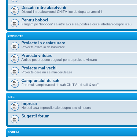
Discutii intre absolventi
Discutii intre absolventii CNITV, loc de depanat amintiri...
Pentru boboci
Ii rugam pe "bobocei" sa intre aici si sa posteze orice intrebari despre liceu
PROIECTE
Proiecte in desfasurare
Proiecte aflate in desfasurare
Proiecte viitoare
Aici se pot propune sugestii pentru proiecte viitoare
Proiecte mai vechi
Proiecte care nu se mai deruleaza
Campionatul de sah
Forumul campionatului de sah CNITV - detalii & stuff
SITE
Impresii
Ne poti lasa impresiile tale despre site-ul nostru
Sugestii forum
FORUM