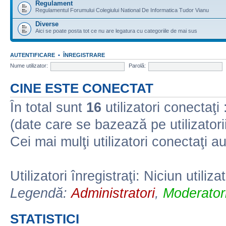
Regulament
Regulamentul Forumului Colegiului National De Informatica Tudor Vianu
Diverse
Aici se poate posta tot ce nu are legatura cu categoriile de mai sus
AUTENTIFICARE
•
ÎNREGISTRARE
Nume utilizator:
Parolă:
CINE ESTE CONECTAT
În total sunt
16
utilizatori conectaţi :
(date care se bazează pe utilizatorii
Cei mai mulţi utilizatori conectaţi a
Utilizatori înregistraţi: Niciun utiliza
Legendă:
Administratori
,
Moderatori
STATISTICI