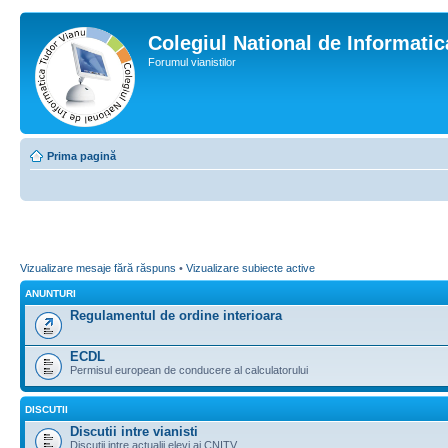
Colegiul National de Informati
Forumul vianistilor
Prima pagină
Vizualizare mesaje fără răspuns
•
Vizualizare subiecte active
ANUNTURI
Regulamentul de ordine interioara
ECDL
Permisul european de conducere al calculatorului
DISCUTII
Discutii intre vianisti
Discutii intre actualii elevi ai CNITV