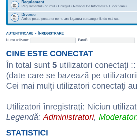
Regulament
Regulamentul Forumului Colegiului National De Informatica Tudor Vianu
Diverse
Aici se poate posta tot ce nu are legatura cu categoriile de mai sus
AUTENTIFICARE
•
ÎNREGISTRARE
Nume utilizator:
Parolă:
CINE ESTE CONECTAT
În total sunt
5
utilizatori conectaţi :: 
(date care se bazează pe utilizatorii
Cei mai mulţi utilizatori conectaţi a
Utilizatori înregistraţi: Niciun utiliza
Legendă:
Administratori
,
Moderatori
STATISTICI