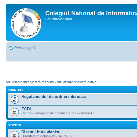
Colegiul National de Informati
Forumul vianistilor
Prima pagină
Vizualizare mesaje fără răspuns
•
Vizualizare subiecte active
ANUNTURI
Regulamentul de ordine interioara
ECDL
Permisul european de conducere al calculatorului
DISCUTII
Discutii intre vianisti
Discutii intre actualii elevi ai CNITV