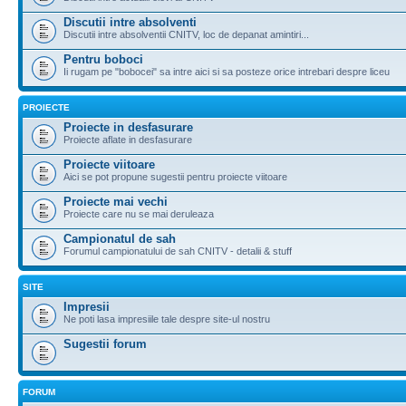
Discutii intre absolventi
Discutii intre absolventii CNITV, loc de depanat amintiri...
Pentru boboci
Ii rugam pe "bobocei" sa intre aici si sa posteze orice intrebari despre liceu
PROIECTE
Proiecte in desfasurare
Proiecte aflate in desfasurare
Proiecte viitoare
Aici se pot propune sugestii pentru proiecte viitoare
Proiecte mai vechi
Proiecte care nu se mai deruleaza
Campionatul de sah
Forumul campionatului de sah CNITV - detalii & stuff
SITE
Impresii
Ne poti lasa impresiile tale despre site-ul nostru
Sugestii forum
FORUM