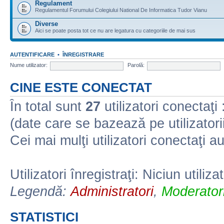
Regulament
Regulamentul Forumului Colegiului National De Informatica Tudor Vianu
Diverse
Aici se poate posta tot ce nu are legatura cu categoriile de mai sus
AUTENTIFICARE
•
ÎNREGISTRARE
Nume utilizator:
Parolă:
CINE ESTE CONECTAT
În total sunt
27
utilizatori conectaţi :
(date care se bazează pe utilizatorii
Cei mai mulţi utilizatori conectaţi a
Utilizatori înregistraţi: Niciun utiliza
Legendă:
Administratori
,
Moderatori
STATISTICI