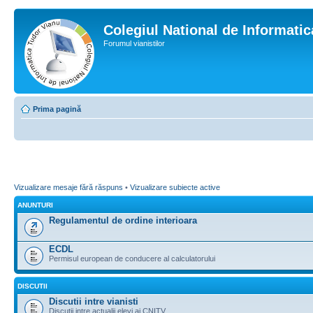
Colegiul National de Informati
Forumul vianistilor
Prima pagină
Vizualizare mesaje fără răspuns
•
Vizualizare subiecte active
ANUNTURI
Regulamentul de ordine interioara
ECDL
Permisul european de conducere al calculatorului
DISCUTII
Discutii intre vianisti
Discutii intre actualii elevi ai CNITV