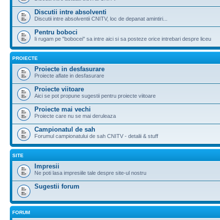
Discutii intre absolventi
Discutii intre absolventii CNITV, loc de depanat amintiri...
Pentru boboci
Ii rugam pe "bobocei" sa intre aici si sa posteze orice intrebari despre liceu
PROIECTE
Proiecte in desfasurare
Proiecte aflate in desfasurare
Proiecte viitoare
Aici se pot propune sugestii pentru proiecte viitoare
Proiecte mai vechi
Proiecte care nu se mai deruleaza
Campionatul de sah
Forumul campionatului de sah CNITV - detalii & stuff
SITE
Impresii
Ne poti lasa impresiile tale despre site-ul nostru
Sugestii forum
FORUM