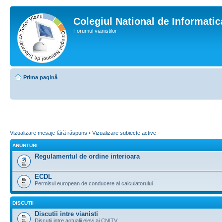
Colegiul National de Informati
Forumul vianistilor
Prima pagină
Vizualizare mesaje fără răspuns
•
Vizualizare subiecte active
ANUNTURI
Regulamentul de ordine interioara
ECDL
Permisul european de conducere al calculatorului
DISCUTII
Discutii intre vianisti
Discutii intre actualii elevi ai CNITV