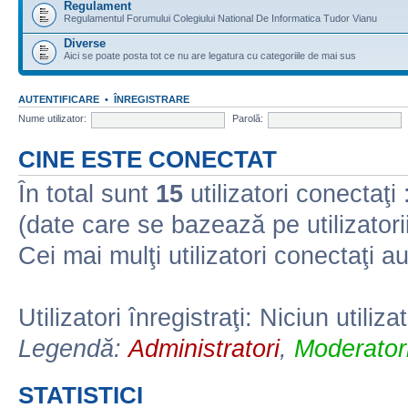
Regulament
Regulamentul Forumului Colegiului National De Informatica Tudor Vianu
Diverse
Aici se poate posta tot ce nu are legatura cu categoriile de mai sus
AUTENTIFICARE
•
ÎNREGISTRARE
Nume utilizator:
Parolă:
CINE ESTE CONECTAT
În total sunt
15
utilizatori conectaţi :
(date care se bazează pe utilizatorii
Cei mai mulţi utilizatori conectaţi a
Utilizatori înregistraţi: Niciun utiliza
Legendă:
Administratori
,
Moderatori
STATISTICI