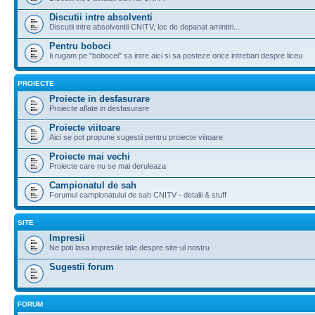
Discutii intre absolventi
Discutii intre absolventii CNITV, loc de depanat amintiri...
Pentru boboci
Ii rugam pe "bobocei" sa intre aici si sa posteze orice intrebari despre liceu
PROIECTE
Proiecte in desfasurare
Proiecte aflate in desfasurare
Proiecte viitoare
Aici se pot propune sugestii pentru proiecte viitoare
Proiecte mai vechi
Proiecte care nu se mai deruleaza
Campionatul de sah
Forumul campionatului de sah CNITV - detalii & stuff
SITE
Impresii
Ne poti lasa impresiile tale despre site-ul nostru
Sugestii forum
FORUM