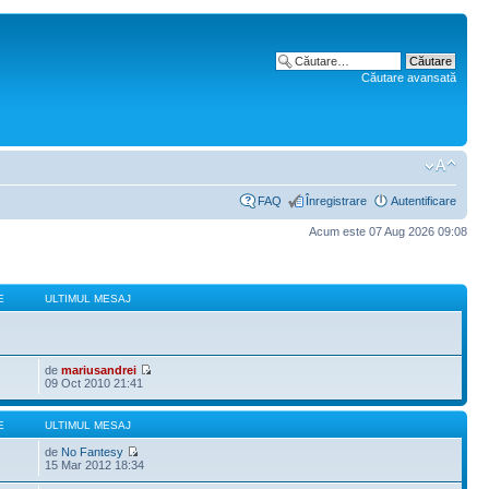
Căutare avansată
FAQ
Înregistrare
Autentificare
Acum este 07 Aug 2026 09:08
E
ULTIMUL MESAJ
de
mariusandrei
09 Oct 2010 21:41
E
ULTIMUL MESAJ
de
No Fantesy
15 Mar 2012 18:34