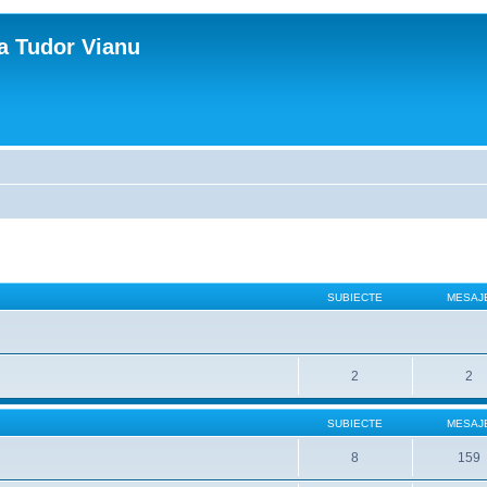
ca Tudor Vianu
SUBIECTE
MESAJ
2
2
SUBIECTE
MESAJ
8
159