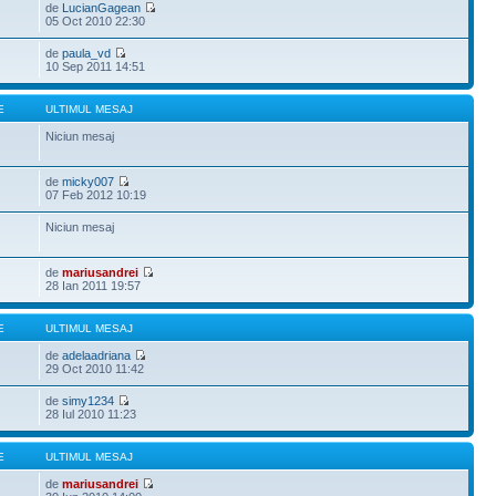
de
LucianGagean
05 Oct 2010 22:30
de
paula_vd
10 Sep 2011 14:51
E
ULTIMUL MESAJ
Niciun mesaj
de
micky007
07 Feb 2012 10:19
Niciun mesaj
de
mariusandrei
28 Ian 2011 19:57
E
ULTIMUL MESAJ
de
adelaadriana
29 Oct 2010 11:42
de
simy1234
28 Iul 2010 11:23
E
ULTIMUL MESAJ
de
mariusandrei