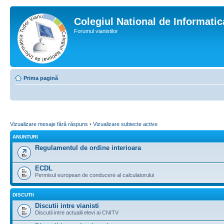
Colegiul National de Informati
Forumul vianistilor
Prima pagină
Vizualizare mesaje fără răspuns
•
Vizualizare subiecte active
ANUNTURI
Regulamentul de ordine interioara
ECDL
Permisul european de conducere al calculatorului
DISCUTII
Discutii intre vianisti
Discutii intre actualii elevi ai CNITV