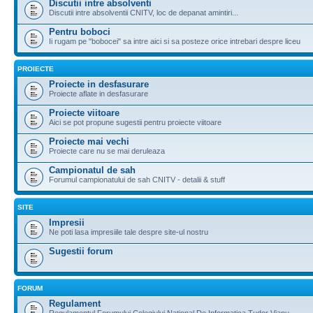
Discutii intre absolventi
Discutii intre absolventii CNITV, loc de depanat amintiri...
Pentru boboci
Ii rugam pe "bobocei" sa intre aici si sa posteze orice intrebari despre liceu
PROIECTE
Proiecte in desfasurare
Proiecte aflate in desfasurare
Proiecte viitoare
Aici se pot propune sugestii pentru proiecte viitoare
Proiecte mai vechi
Proiecte care nu se mai deruleaza
Campionatul de sah
Forumul campionatului de sah CNITV - detalii & stuff
SITE
Impresii
Ne poti lasa impresiile tale despre site-ul nostru
Sugestii forum
FORUM
Regulament
Regulamentul Forumului Colegiului National De Informatica Tudor Vianu