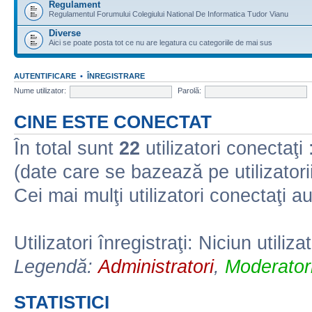
Regulament
Regulamentul Forumului Colegiului National De Informatica Tudor Vianu
Diverse
Aici se poate posta tot ce nu are legatura cu categoriile de mai sus
AUTENTIFICARE
•
ÎNREGISTRARE
Nume utilizator:
Parolă:
CINE ESTE CONECTAT
În total sunt
22
utilizatori conectaţi :
(date care se bazează pe utilizatorii
Cei mai mulţi utilizatori conectaţi a
Utilizatori înregistraţi: Niciun utiliza
Legendă:
Administratori
,
Moderatori
STATISTICI