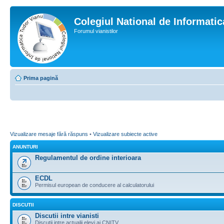
Colegiul National de Informati
Forumul vianistilor
Prima pagină
Vizualizare mesaje fără răspuns
•
Vizualizare subiecte active
ANUNTURI
Regulamentul de ordine interioara
ECDL
Permisul european de conducere al calculatorului
DISCUTII
Discutii intre vianisti
Discutii intre actualii elevi ai CNITV