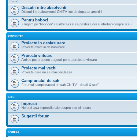
Discutii intre absolventi
Discutii intre absolventii CNITV, loc de depanat amintiri...
Pentru boboci
Ii rugam pe "bobocei" sa intre aici si sa posteze orice intrebari despre liceu
PROIECTE
Proiecte in desfasurare
Proiecte aflate in desfasurare
Proiecte viitoare
Aici se pot propune sugestii pentru proiecte viitoare
Proiecte mai vechi
Proiecte care nu se mai deruleaza
Campionatul de sah
Forumul campionatului de sah CNITV - detalii & stuff
SITE
Impresii
Ne poti lasa impresiile tale despre site-ul nostru
Sugestii forum
FORUM