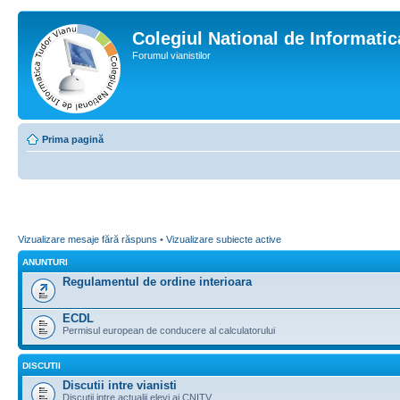
Colegiul National de Informati
Forumul vianistilor
Prima pagină
Vizualizare mesaje fără răspuns
•
Vizualizare subiecte active
ANUNTURI
Regulamentul de ordine interioara
ECDL
Permisul european de conducere al calculatorului
DISCUTII
Discutii intre vianisti
Discutii intre actualii elevi ai CNITV