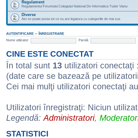
Regulament
Regulamentul Forumului Colegiului National De Informatica Tudor Vianu
Diverse
Aici se poate posta tot ce nu are legatura cu categoriile de mai sus
AUTENTIFICARE
•
ÎNREGISTRARE
Nume utilizator:
Parolă:
CINE ESTE CONECTAT
În total sunt
13
utilizatori conectaţi :
(date care se bazează pe utilizatorii
Cei mai mulţi utilizatori conectaţi a
Utilizatori înregistraţi: Niciun utiliza
Legendă:
Administratori
,
Moderatori
STATISTICI