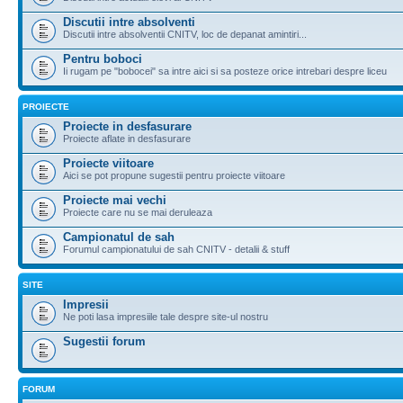
Discutii intre absolventi
Discutii intre absolventii CNITV, loc de depanat amintiri...
Pentru boboci
Ii rugam pe "bobocei" sa intre aici si sa posteze orice intrebari despre liceu
PROIECTE
Proiecte in desfasurare
Proiecte aflate in desfasurare
Proiecte viitoare
Aici se pot propune sugestii pentru proiecte viitoare
Proiecte mai vechi
Proiecte care nu se mai deruleaza
Campionatul de sah
Forumul campionatului de sah CNITV - detalii & stuff
SITE
Impresii
Ne poti lasa impresiile tale despre site-ul nostru
Sugestii forum
FORUM