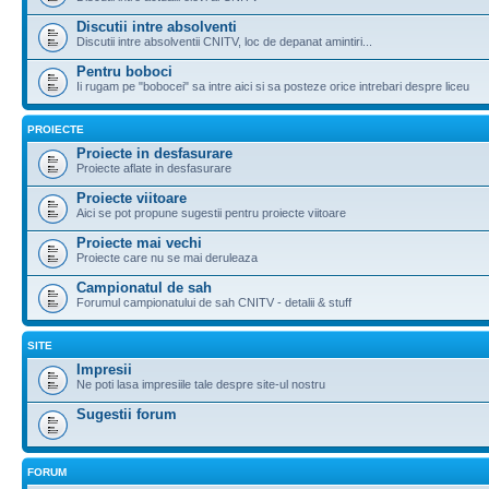
Discutii intre absolventi
Discutii intre absolventii CNITV, loc de depanat amintiri...
Pentru boboci
Ii rugam pe "bobocei" sa intre aici si sa posteze orice intrebari despre liceu
PROIECTE
Proiecte in desfasurare
Proiecte aflate in desfasurare
Proiecte viitoare
Aici se pot propune sugestii pentru proiecte viitoare
Proiecte mai vechi
Proiecte care nu se mai deruleaza
Campionatul de sah
Forumul campionatului de sah CNITV - detalii & stuff
SITE
Impresii
Ne poti lasa impresiile tale despre site-ul nostru
Sugestii forum
FORUM