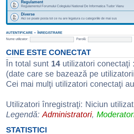
Regulament
Regulamentul Forumului Colegiului National De Informatica Tudor Vianu
Diverse
Aici se poate posta tot ce nu are legatura cu categoriile de mai sus
AUTENTIFICARE
•
ÎNREGISTRARE
Nume utilizator:
Parolă:
CINE ESTE CONECTAT
În total sunt
14
utilizatori conectaţi :
(date care se bazează pe utilizatorii
Cei mai mulţi utilizatori conectaţi a
Utilizatori înregistraţi: Niciun utiliza
Legendă:
Administratori
,
Moderatori
STATISTICI