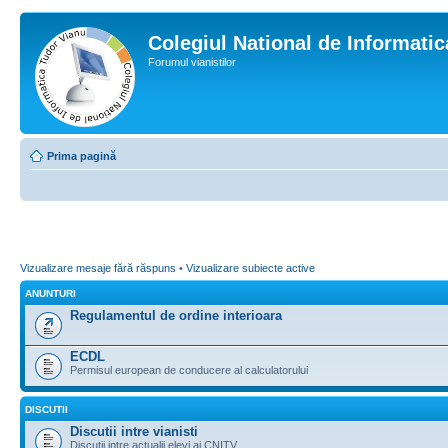
Colegiul National de Informati
Forumul vianistilor
Prima pagină
Vizualizare mesaje fără răspuns
•
Vizualizare subiecte active
ANUNTURI
Regulamentul de ordine interioara
ECDL
Permisul european de conducere al calculatorului
DISCUTII
Discutii intre vianisti
Discutii intre actualii elevi ai CNITV