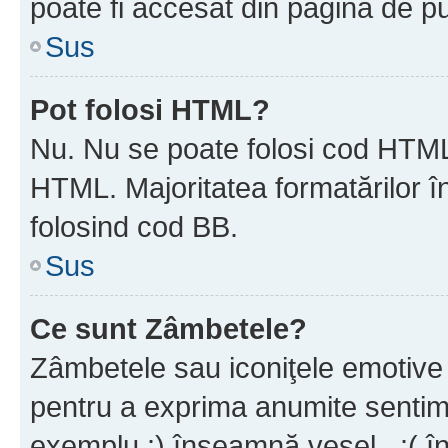
poate fi accesat din pagina de pu
Sus
Pot folosi HTML?
Nu. Nu se poate folosi cod HTML 
HTML. Majoritatea formatărilor î
folosind cod BB.
Sus
Ce sunt Zâmbetele?
Zâmbetele sau iconiţele emotive s
pentru a exprima anumite sentim
exemplu :) înseamnă vesel , :( î