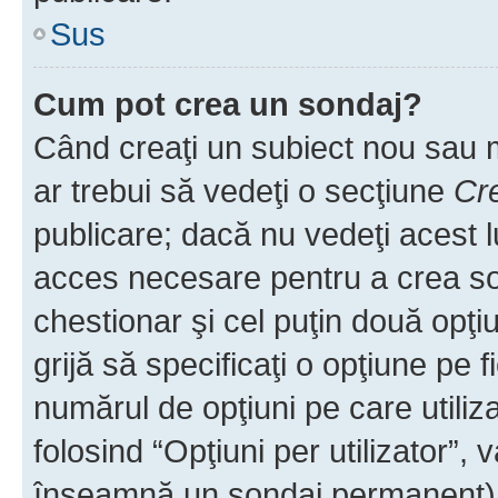
Sus
Cum pot crea un sondaj?
Când creaţi un subiect nou sau mo
ar trebui să vedeţi o secţiune
Cr
publicare; dacă nu vedeţi acest lu
acces necesare pentru a crea son
chestionar şi cel puţin două opţ
grijă să specificaţi o opţiune pe f
numărul de opţiuni pe care utiliza
folosind “Opţiuni per utilizator”, v
înseamnă un sondaj permanent) ş