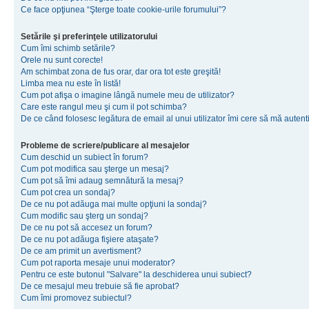
Ce face opţiunea “Şterge toate cookie-urile forumului”?
Setările şi preferinţele utilizatorului
Cum îmi schimb setările?
Orele nu sunt corecte!
Am schimbat zona de fus orar, dar ora tot este greşită!
Limba mea nu este în listă!
Cum pot afişa o imagine lângă numele meu de utilizator?
Care este rangul meu şi cum il pot schimba?
De ce când folosesc legătura de email al unui utilizator îmi cere să mă autenti
Probleme de scriere/publicare al mesajelor
Cum deschid un subiect în forum?
Cum pot modifica sau şterge un mesaj?
Cum pot să îmi adaug semnătură la mesaj?
Cum pot crea un sondaj?
De ce nu pot adăuga mai multe opţiuni la sondaj?
Cum modific sau şterg un sondaj?
De ce nu pot să accesez un forum?
De ce nu pot adăuga fişiere ataşate?
De ce am primit un avertisment?
Cum pot raporta mesaje unui moderator?
Pentru ce este butonul "Salvare" la deschiderea unui subiect?
De ce mesajul meu trebuie să fie aprobat?
Cum îmi promovez subiectul?