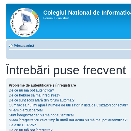
Colegiul National de Informati
Forumul vianistilor
Prima pagină
Întrebări puse frecvent
Probleme de autentificare şi înregistrare
De ce nu mă pot autentifica?
De ce trebuie să mă înregistrez?
De ce sunt scos afară din forum automat?
Cum fac să nu îmi apară numele de utilizator în lista de utilizatori conectaţi?
Mi-am pierdut parola!
Sunt înregistrat dar nu mă pot autentifica!
M-am înregistrat cu ceva timp în urmă dar acum nu mă mai pot autentifica?!
Ce este COPPA?
De ce nu mă pot înregistra?