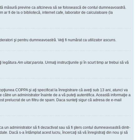
ceastă măsură previne ca altcineva să se folosească de contul dumneavoastră.
ar fi de la o bibliotecă, internet cafe, laborator de calculatoare (la
moderatori şi pentru dumneavoastră. Veţi fi numărat ca utilizator ascuns.
ţi legătura
Am uitat parola
. Urmaţi instrucţiunile şi în scurt timp ar trebui să vă
 opţiunea COPPA şi aţi specificat la înregistrare că aveţi sub 13 ani, atunci va
 de către un administrator înainte de a vă puteţi autentifica. Această informaţie a
 fost prelucrat de un filtru de spam. Daca sunteţi sigur că adresa de e-mail
il ca un administrator să fi dezactivat sau să fi şters contul dumneavoastră dintr-
e. Dacă s-a întâmplat acest lucru, încercaţi să vă înregistraţi din nou şi să