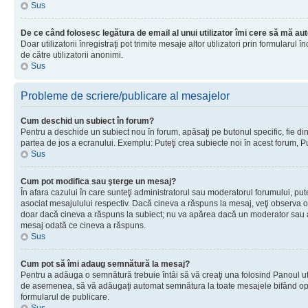
Sus
De ce când folosesc legătura de email al unui utilizator îmi cere să mă aut
Doar utilizatorii înregistraţi pot trimite mesaje altor utilizatori prin formular
de către utilizatorii anonimi.
Sus
Probleme de scriere/publicare al mesajelor
Cum deschid un subiect în forum?
Pentru a deschide un subiect nou în forum, apăsaţi pe butonul specific, fie din f
partea de jos a ecranului. Exemplu: Puteţi crea subiecte noi în acest forum, Pu
Sus
Cum pot modifica sau şterge un mesaj?
În afara cazului în care sunteţi administratorul sau moderatorul forumului, p
asociat mesajulului respectiv. Dacă cineva a răspuns la mesaj, veţi observa o 
doar dacă cineva a răspuns la subiect; nu va apărea dacă un moderator sau admi
mesaj odată ce cineva a răspuns.
Sus
Cum pot să îmi adaug semnătură la mesaj?
Pentru a adăuga o semnătură trebuie întâi să vă creaţi una folosind Panoul uti
de asemenea, să vă adăugaţi automat semnătura la toate mesajele bifând opţiu
formularul de publicare.