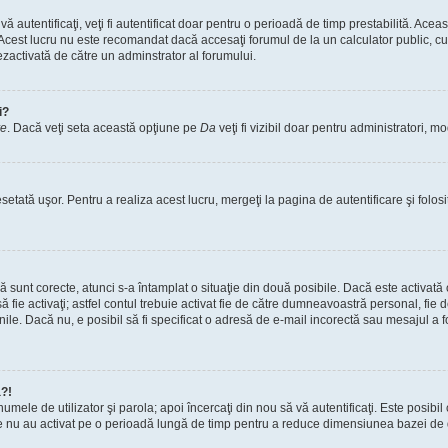
vă autentificaţi, veţi fi autentificat doar pentru o perioadă de timp prestabilită. A
. Acest lucru nu este recomandat dacă accesaţi forumul de la un calculator public, cum 
ezactivată de către un adminstrator al forumului.
i?
re
. Dacă veţi seta această opţiune pe
Da
veţi fi vizibil doar pentru administratori, 
setată uşor. Pentru a realiza acest lucru, mergeţi la pagina de autentificare şi folosi
acă sunt corecte, atunci s-a întamplat o situaţie din două posibile. Dacă este activată
 să fie activaţi; astfel contul trebuie activat fie de către dumneavoastră personal, fie
iunile. Dacă nu, e posibil să fi specificat o adresă de e-mail incorectă sau mesajul a
a?!
a numele de utilizator şi parola; apoi încercaţi din nou să vă autentificaţi. Este posib
re nu au activat pe o perioadă lungă de timp pentru a reduce dimensiunea bazei de dat