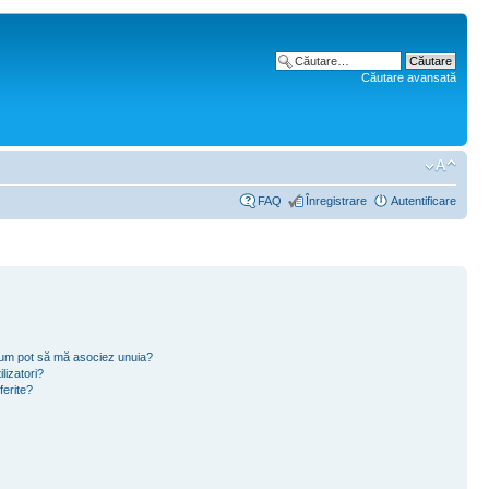
Căutare avansată
FAQ
Înregistrare
Autentificare
i cum pot să mă asociez unuia?
lizatori?
ferite?