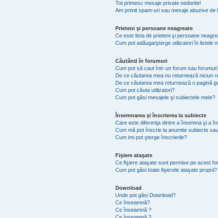
Tot primesc mesaje private nedorite!
Am primit spam-uri sau mesaje abuzive de l
Prieteni şi persoane neagreate
Ce este lista de prieteni şi persoane neagr
Cum pot adăuga/şterge utilizatori în listel
Căutând în forumuri
Cum pot să caut într-un forum sau forumuri
De ce căutarea mea nu returnează niciun re
De ce căutarea mea returnează o pagină g
Cum pot căuta utilizatori?
Cum pot găsi mesajele şi subiectele mele?
Însemnarea şi înscrierea la subiecte
Care este diferenţa dintre a însemna şi a în
Cum mă pot înscrie la anumite subiecte sau
Cum imi pot şterge înscrierile?
Fişiere ataşate
Ce fişiere ataşate sunt permise pe acest f
Cum pot găsi toate fişierele ataşate proprii?
Download
Unde pot găsi Download?
Ce înseamnă?
Ce înseamnă ?
Ce înseamnă ?