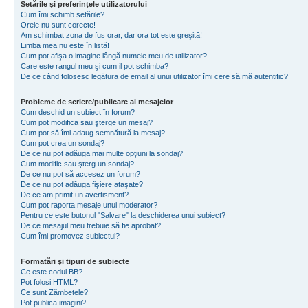
Setările şi preferinţele utilizatorului
Cum îmi schimb setările?
Orele nu sunt corecte!
Am schimbat zona de fus orar, dar ora tot este greşită!
Limba mea nu este în listă!
Cum pot afişa o imagine lângă numele meu de utilizator?
Care este rangul meu şi cum il pot schimba?
De ce când folosesc legătura de email al unui utilizator îmi cere să mă autentific?
Probleme de scriere/publicare al mesajelor
Cum deschid un subiect în forum?
Cum pot modifica sau şterge un mesaj?
Cum pot să îmi adaug semnătură la mesaj?
Cum pot crea un sondaj?
De ce nu pot adăuga mai multe opţiuni la sondaj?
Cum modific sau şterg un sondaj?
De ce nu pot să accesez un forum?
De ce nu pot adăuga fişiere ataşate?
De ce am primit un avertisment?
Cum pot raporta mesaje unui moderator?
Pentru ce este butonul "Salvare" la deschiderea unui subiect?
De ce mesajul meu trebuie să fie aprobat?
Cum îmi promovez subiectul?
Formatări şi tipuri de subiecte
Ce este codul BB?
Pot folosi HTML?
Ce sunt Zâmbetele?
Pot publica imagini?