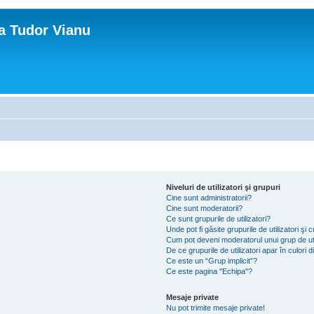
ca Tudor Vianu
Niveluri de utilizatori şi grupuri
Cine sunt administratorii?
Cine sunt moderatorii?
Ce sunt grupurile de utilizatori?
Unde pot fi găsite grupurile de utilizatori ş
Cum pot deveni moderatorul unui grup de uti
De ce grupurile de utilizatori apar în culori di
Ce este un “Grup implicit”?
Ce este pagina "Echipa"?
Mesaje private
Nu pot trimite mesaje private!