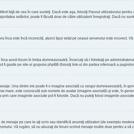
erit faţă de cea în care sunteţi. Dacă este aşa, folosiţi Panoul utilizatorului pentru
oritatea setărilor, poate fi făcută doar de către utilizatorii înregistraţi. Dacă nu sun
ora înca este încă incorectă, atunci tipul setat pe ceasul serverului este incorect. 
înca acest forum în limba dumneavoastră. Încercaţi să-l întrebaţi pe administrator
t fi gasite pe site-ul grupului phpBB (folosiţi link-ul din partea inferioară a paginilo
mesaje. Una dintre ele poate fi o imagine asociată cu rangul dumneavoastră, în gen
mai mare, este cunoscută sub numele de avatar (imagine asociată) şi este, în general
prin care imaginile asociate pot fi folosite. Dacă nu puteţi folosi imaginile asociate,
 mesaje pe care le-aţi scris sau identifică anumiţi utilizatori (de exemplu moderato
orumului. Vă rugăm, să nu abuzaţi de forum scriind mesaje inutile doar pentru a vă cr