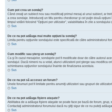
Sus
Cum pot crea un sondaj?
Când creaţi un subiect nou sau modificaţi primul mesaj al unui subiect, ar tre
a crea sondaje. Introduceţi un titlu pentru chestionar şi cel puţin două opţiuni
timpul votării folosind “Opţiuni per utilizator”, valabilitatea în zile a sondaju
Sus
De ce nu pot adăuga mai multe opţiuni la sondaj?
Limita pentru opţiunile sondajului este specificată de către administratorul fo
Sus
Cum modific sau şterg un sondaj?
Ca şi în cazul mesajelor, sondajele pot fi modificate doar de către autorul ac
sondajul. Dacă nimeni nu a votat, atunci utilizatorii pot şterge sau modifica or
schimbarea opţiunilor sondajului înainte de finalizarea acestuia.
Sus
De ce nu pot să accesez un forum?
Unele forumuri pot fi limitate pentru anumiţi utilizatori sau grupuri de utiliza
Sus
De ce nu pot adăuga fişiere ataşate?
Abilitatea de a adăuga fişiere ataşate se poate face pe bază de forum, grup, sau
Contactaţi administratorul forumului dacă nu ştiţi sigur de ce nu puteţi adăuga 
Sus