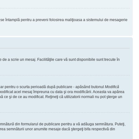
lucru se întamplă pentru a preveni folosirea maliţioasa a sistemului de mesagerie
 de a scrie un mesaj. Facilităţile care vă sunt disponibile sunt trecute în
 doar pentru o scurta perioadă după publicare - apăsând butonul
Modifică
 modificat acel mesaj împreuna cu data şi ora modificării. Aceasta va apărea
e şi de ce au modificat. Reţineţi că utilizatorii normali nu pot şterge un
emnătură
din formularul de publicare pentru a vă adăuga semnătura. Puteţi,
rea semnăturii unor anumite mesaje dacă ştergeţi bifa respectivă din