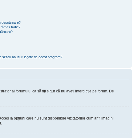
ru descărcare?
 rămas trafic?
scărcare?
ce şi/sau abuzuri legate de acest program?
rator al forumului ca să fiţi sigur că nu aveţi interdicţie pe forum. De
ces la opţiuni care nu sunt disponibile vizitatorilor cum ar fi imagini
i.