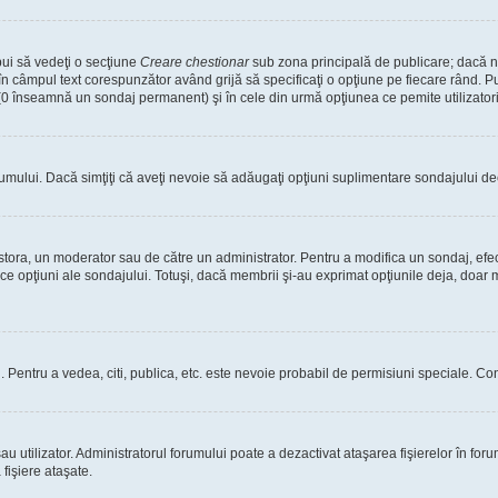
bui să vedeţi o secţiune
Creare chestionar
sub zona principală de publicare; dacă nu
 în câmpul text corespunzător având grijă să specificaţi o opţiune pe fiecare rând. Pu
lui (0 înseamnă un sondaj permanent) şi în cele din urmă opţiunea ce pemite utilizatori
rumului. Dacă simţiţi că aveţi nevoie să adăugaţi opţiuni suplimentare sondajului dec
estora, un moderator sau de către un administrator. Pentru a modifica un sondaj, efe
ice opţiuni ale sondajului. Totuşi, dacă membrii şi-au exprimat opţiunile deja, doar m
tori. Pentru a vedea, citi, publica, etc. este nevoie probabil de permisiuni speciale.
 utilizator. Administratorul forumului poate a dezactivat ataşarea fişierelor în forum
fişiere ataşate.