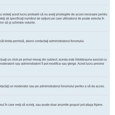
 vedeţi acest lucru probabil că nu aveţi privilegiile de acces necesare pentru
teţi să specificaţi numărul de opţiuni pe care utilizatorul de poate selecta în
lor să-şi schimbe voturile.
ât limita permisă, atunci contactaţi administratorul forumului.
ctuaţi un click pe primul mesaj din subiect; acesta este întotdeauna asociat cu
oderatorii sau administratorii îl pot modifica sau şterge. Acest lucru previne
 Contactaţi un moderator sau pe administratorul forumului pentru a vă da acces.
ul în care vreţi să scrieţi, sau poate doar anumite grupuri pot ataşa fişiere.