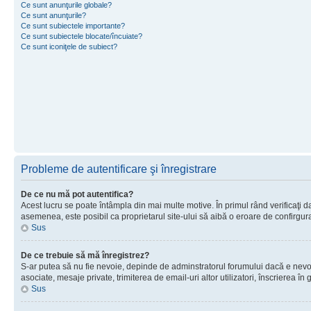
Ce sunt anunţurile globale?
Ce sunt anunţurile?
Ce sunt subiectele importante?
Ce sunt subiectele blocate/încuiate?
Ce sunt iconiţele de subiect?
Probleme de autentificare şi înregistrare
De ce nu mă pot autentifica?
Acest lucru se poate întâmpla din mai multe motive. În primul rând verificaţi dac
asemenea, este posibil ca proprietarul site-ului să aibă o eroare de confirgur
Sus
De ce trebuie să mă înregistrez?
S-ar putea să nu fie nevoie, depinde de adminstratorul forumului dacă e nevoie 
asociate, mesaje private, trimiterea de email-uri altor utilizatori, înscrierea
Sus