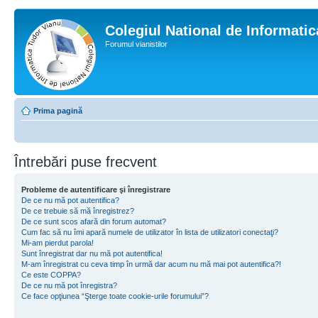
Colegiul National de Informati
Forumul vianistilor
Prima pagină
Întrebări puse frecvent
Probleme de autentificare şi înregistrare
De ce nu mă pot autentifica?
De ce trebuie să mă înregistrez?
De ce sunt scos afară din forum automat?
Cum fac să nu îmi apară numele de utilizator în lista de utilizatori conectaţi?
Mi-am pierdut parola!
Sunt înregistrat dar nu mă pot autentifica!
M-am înregistrat cu ceva timp în urmă dar acum nu mă mai pot autentifica?!
Ce este COPPA?
De ce nu mă pot înregistra?
Ce face opţiunea “Şterge toate cookie-urile forumului”?