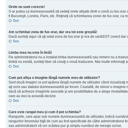
Orele nu sunt corecte!
S-ar putea ca dumneavoastră să vedeţi orele afişate dintr-o zonă cu fus orar dif
fi Bucureşti, Londra, Paris, etc. Reţineţi că schimbarea zonei de fus orar, ca maj
Sus
Am schimbat zona de fus orar, dar ora tot este greşită!
Dacă sunteţi sigur că aţi setat zona de fus orar şi ora de vară/DST corect dar 
Sus
Limba mea nu este în listă!
Fie administratorul nu a instalat limba dumneavoastră sau nimeni nu a tradus 
limbă nu există, sunteţi liber să creaţi o nouă traducere. Mai multe informaţii po
Sus
Cum pot afişa o imagine lângă numele meu de utilizator?
Sunt două imagini ce pot apărea lângă numele de utilizator când vizualizaţi 
aţi scris sau statutul dumneavoastră pe forum. Cealaltă, de obicei o imagine 
dacă să activeze imaginile asociate şi are posibilitatea de a alege modalitatea 
care au dus la această decizie.
Sus
Care este rangul meu şi cum il pot schimba?
Rangurile, care apar sub numele dumneavoastră de utilizator, indică numărul de
rangurilor forumului faţă de cum au fost specificate de către administratorul f
sau administratorii vă vor scădea pur şi simplu numărul de mesaje scrise.