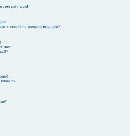
a cineva din forum!
eate?
e mele de prieteni sau persoane neagreate?
?
zultat?
oală!?
scrie?
 forumuri?
orum?