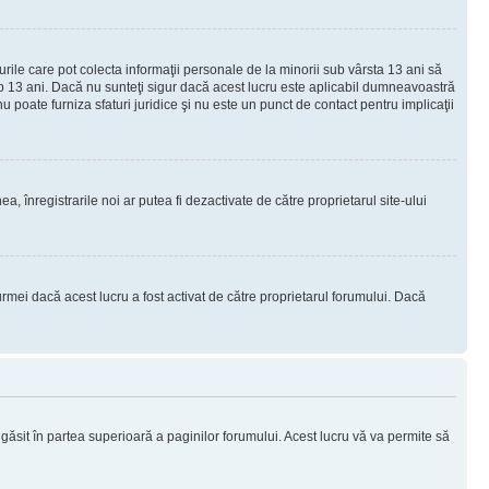
urile care pot colecta informaţii personale de la minorii sub vârsta 13 ani să
sub 13 ani. Dacă nu sunteţi sigur dacă acest lucru este aplicabil dumneavoastră
nu poate furniza sfaturi juridice şi nu este un punct de contact pentru implicaţii
ea, înregistrarile noi ar putea fi dezactivate de către proprietarul site-ului
rmei dacă acest lucru a fost activat de către proprietarul forumului. Dacă
i găsit în partea superioară a paginilor forumului. Acest lucru vă va permite să