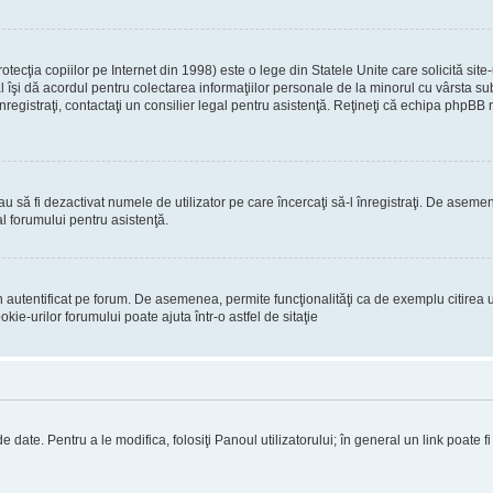
ecţia copiilor pe Internet din 1998) este o lege din Statele Unite care solicită site-
gal îşi dă acordul pentru colectarea informaţiilor personale de la minorul cu vârsta 
 înregistraţi, contactaţi un consilier legal pentru asistenţă. Reţineţi că echipa phpBB 
 sau să fi dezactivat numele de utilizator pe care încercaţi să-l înregistraţi. De asemen
al forumului pentru asistenţă.
 autentificat pe forum. De asemenea, permite funcţionalităţi ca de exemplu citirea u
ie-urilor forumului poate ajuta într-o astfel de sitaţie
 date. Pentru a le modifica, folosiţi Panoul utilizatorului; în general un link poate f