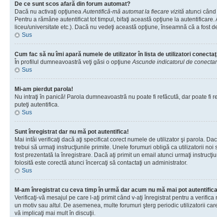
De ce sunt scos afară din forum automat?
Dacă nu activaţi opţiunea
Autentifică-mă automat la fiecare vizită
atunci când 
Pentru a rămâne autentificat tot timpul, bifaţi această opţiune la autentificare
liceu/universitate etc.). Dacă nu vedeţi această opţiune, înseamnă că a fost d
Sus
Cum fac să nu îmi apară numele de utilizator în lista de utilizatori conectaţ
În profilul dumneavoastră veţi găsi o opţiune
Ascunde indicatorul de conecta
Sus
Mi-am pierdut parola!
Nu intraţi în panică! Parola dumneavoastră nu poate fi refăcută, dar poate fi re
puteţi autentifica.
Sus
Sunt înregistrat dar nu mă pot autentifica!
Mai intâi verificaţi dacă aţi specificat corect numele de utilizator şi parola. D
trebui să urmaţi instrucţiunile primite. Unele forumuri obligă ca utilizatorii noi
fost prezentată la înregistrare. Dacă aţi primit un email atunci urmaţi instrucţ
folosită este corectă atunci încercaţi să contactaţi un administrator.
Sus
M-am înregistrat cu ceva timp în urmă dar acum nu mă mai pot autentific
Verificaţi-vă mesajul pe care l-aţi primit când v-aţi înregistrat pentru a verific
un motiv sau altul. De asemenea, multe forumuri şterg periodic utilizatorii ca
vă implicaţi mai mult în discuţii.