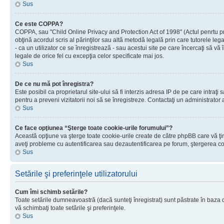
Sus
Ce este COPPA?
COPPA, sau "Child Online Privacy and Protection Act of 1998" (Actul penrtu prot
obţină acordul scris al părinţilor sau altă metodă legală prin care tutorele le
- ca un utilizator ce se înregistrează - sau acestui site pe care încercaţi să vă
legale de orice fel cu excepţia celor specificate mai jos.
Sus
De ce nu mă pot înregistra?
Este posibil ca proprietarul site-ului să fi interzis adresa IP de pe care intraţi
pentru a preveni vizitatorii noi să se înregistreze. Contactaţi un administrator 
Sus
Ce face opţiunea “Şterge toate cookie-urile forumului”?
Această opţiune va şterge toate cookie-urile create de către phpBB care vă ţin
aveţi probleme cu autentificarea sau dezautentificarea pe forum, ştergerea cook
Sus
Setările şi preferinţele utilizatorului
Cum îmi schimb setările?
Toate setările dumneavoastră (dacă sunteţi înregistrat) sunt păstrate în baza de
vă schimbaţi toate setările şi preferinţele.
Sus