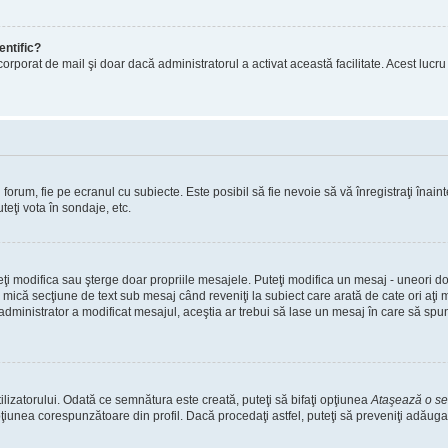
entific?
ul încorporat de mail şi doar dacă administratorul a activat această facilitate. Acest 
orum, fie pe ecranul cu subiecte. Este posibil să fie nevoie să vă înregistraţi înainte
teţi vota în sondaje, etc.
uteţi modifica sau şterge doar propriile mesajele. Puteţi modifica un mesaj - uneori
mică secţiune de text sub mesaj când reveniţi la subiect care arată de cate ori aţi
nistrator a modificat mesajul, aceştia ar trebui să lase un mesaj în care să spună c
lizatorului. Odată ce semnătura este creată, puteţi să bifaţi opţiunea
Ataşează o s
nea corespunzătoare din profil. Dacă procedaţi astfel, puteţi să preveniţi adăuga