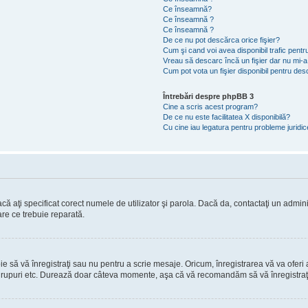
Ce înseamnă?
Ce înseamnă ?
Ce înseamnă ?
De ce nu pot descărca orice fişier?
Cum şi cand voi avea disponibil trafic pent
Vreau să descarc încă un fişier dar nu mi-a
Cum pot vota un fişier disponibil pentru de
Întrebări despre phpBB 3
Cine a scris acest program?
De ce nu este facilitatea X disponibilă?
Cu cine iau legatura pentru probleme juridi
ă aţi specificat corect numele de utilizator şi parola. Dacă da, contactaţi un administ
are ce trebuie reparată.
să vă înregistraţi sau nu pentru a scrie mesaje. Oricum, înregistrarea vă va oferi ac
 în grupuri etc. Durează doar câteva momente, aşa că vă recomandăm să vă înregistraţ