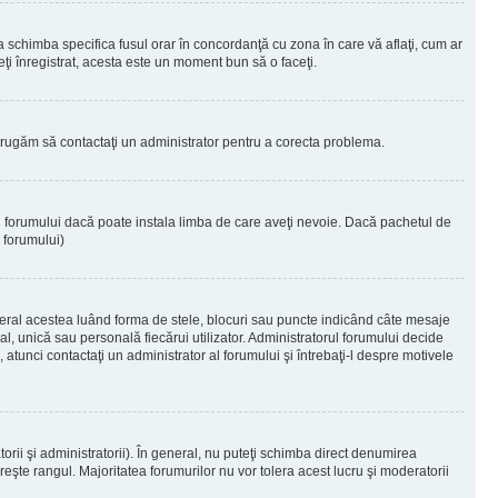
 a schimba specifica fusul orar în concordanţă cu zona în care vă aflaţi, cum ar
teţi înregistrat, acesta este un moment bun să o faceţi.
Vă rugăm să contactaţi un administrator pentru a corecta problema.
ul forumului dacă poate instala limba de care aveţi nevoie. Dacă pachetul de
r forumului)
eral acestea luând forma de stele, blocuri sau puncte indicând câte mesaje
, unică sau personală fiecărui utilizator. Administratorul forumului decide
 atunci contactaţi un administrator al forumului şi întrebaţi-l despre motivele
rii şi administratorii). În general, nu puteţi schimba direct denumirea
eşte rangul. Majoritatea forumurilor nu vor tolera acest lucru şi moderatorii