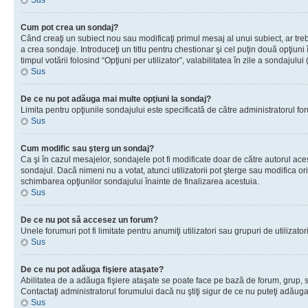
Sus
Cum pot crea un sondaj?
Când creaţi un subiect nou sau modificaţi primul mesaj al unui subiect, ar tre
a crea sondaje. Introduceţi un titlu pentru chestionar şi cel puţin două opţiuni
timpul votării folosind “Opţiuni per utilizator”, valabilitatea în zile a sondaju
Sus
De ce nu pot adăuga mai multe opţiuni la sondaj?
Limita pentru opţiunile sondajului este specificată de către administratorul fo
Sus
Cum modific sau şterg un sondaj?
Ca şi în cazul mesajelor, sondajele pot fi modificate doar de către autorul ac
sondajul. Dacă nimeni nu a votat, atunci utilizatorii pot şterge sau modifica or
schimbarea opţiunilor sondajului înainte de finalizarea acestuia.
Sus
De ce nu pot să accesez un forum?
Unele forumuri pot fi limitate pentru anumiţi utilizatori sau grupuri de utiliza
Sus
De ce nu pot adăuga fişiere ataşate?
Abilitatea de a adăuga fişiere ataşate se poate face pe bază de forum, grup, sau
Contactaţi administratorul forumului dacă nu ştiţi sigur de ce nu puteţi adăuga 
Sus