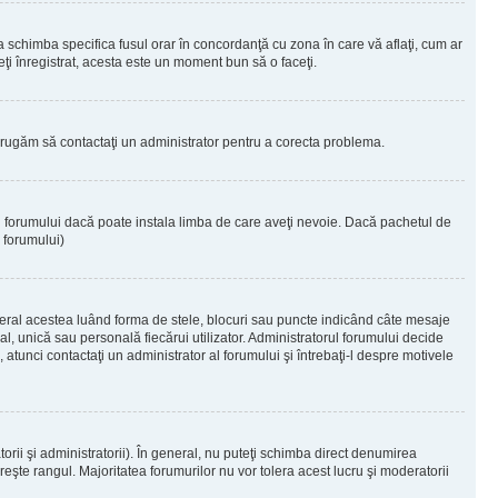
 a schimba specifica fusul orar în concordanţă cu zona în care vă aflaţi, cum ar
teţi înregistrat, acesta este un moment bun să o faceţi.
Vă rugăm să contactaţi un administrator pentru a corecta problema.
ul forumului dacă poate instala limba de care aveţi nevoie. Dacă pachetul de
r forumului)
eral acestea luând forma de stele, blocuri sau puncte indicând câte mesaje
, unică sau personală fiecărui utilizator. Administratorul forumului decide
 atunci contactaţi un administrator al forumului şi întrebaţi-l despre motivele
rii şi administratorii). În general, nu puteţi schimba direct denumirea
eşte rangul. Majoritatea forumurilor nu vor tolera acest lucru şi moderatorii