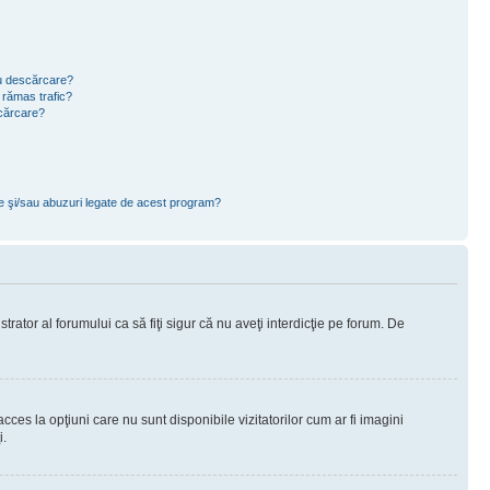
ru descărcare?
 rămas trafic?
scărcare?
ce şi/sau abuzuri legate de acest program?
rator al forumului ca să fiţi sigur că nu aveţi interdicţie pe forum. De
ces la opţiuni care nu sunt disponibile vizitatorilor cum ar fi imagini
i.