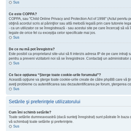
Sus
Ce este COPPA?
COPPA, sau "Child Online Privacy and Protection Act of 1998" (Actul penrtu prot
obţină acordul scris al părinţilor sau altă metodă legală prin care tutorele le
- ca un utilizator ce se înregistrează - sau acestui site pe care încercaţi să vă
legale de orice fel cu excepţia celor specificate mai jos.
Sus
De ce nu mă pot înregistra?
Este posibil ca proprietarul site-ului să fi interzis adresa IP de pe care intraţi
pentru a preveni vizitatorii noi să se înregistreze. Contactaţi un administrator 
Sus
Ce face opţiunea “Şterge toate cookie-urile forumului”?
Această opţiune va şterge toate cookie-urile create de către phpBB care vă ţin
aveţi probleme cu autentificarea sau dezautentificarea pe forum, ştergerea cook
Sus
Setările şi preferinţele utilizatorului
Cum îmi schimb setările?
Toate setările dumneavoastră (dacă sunteţi înregistrat) sunt păstrate în baza de
vă schimbaţi toate setările şi preferinţele.
Sus