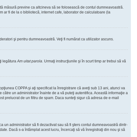
ceastă măsură previne ca altcineva să se folosească de contul dumneavoastră.
ar fi de la o bibliotecă, internet cafe, laborator de calculatoare (la
moderatori şi pentru dumneavoastră. Veţi fi numărat ca utilizator ascuns.
ţi legătura
Am uitat parola
. Urmaţi instrucţiunile şi în scurt timp ar trebui să vă
 opţiunea COPPA şi aţi specificat la înregistrare că aveţi sub 13 ani, atunci va
 de către un administrator înainte de a vă puteţi autentifica. Această informaţie a
 fost prelucrat de un filtru de spam. Daca sunteţi sigur că adresa de e-mail
il ca un administrator să fi dezactivat sau să fi şters contul dumneavoastră dintr-
e. Dacă s-a întâmplat acest lucru, încercaţi să vă înregistraţi din nou şi să