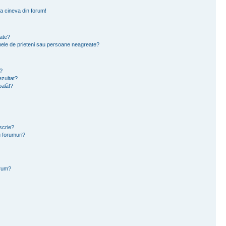
a cineva din forum!
eate?
e mele de prieteni sau persoane neagreate?
?
zultat?
oală!?
scrie?
 forumuri?
orum?