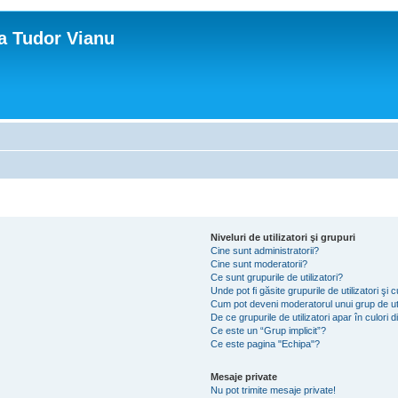
ca Tudor Vianu
Niveluri de utilizatori şi grupuri
Cine sunt administratorii?
Cine sunt moderatorii?
Ce sunt grupurile de utilizatori?
Unde pot fi găsite grupurile de utilizatori ş
Cum pot deveni moderatorul unui grup de uti
De ce grupurile de utilizatori apar în culori di
Ce este un “Grup implicit”?
Ce este pagina "Echipa"?
Mesaje private
Nu pot trimite mesaje private!