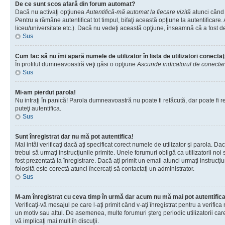
De ce sunt scos afară din forum automat?
Dacă nu activaţi opţiunea
Autentifică-mă automat la fiecare vizită
atunci când 
Pentru a rămâne autentificat tot timpul, bifaţi această opţiune la autentificare
liceu/universitate etc.). Dacă nu vedeţi această opţiune, înseamnă că a fost d
Sus
Cum fac să nu îmi apară numele de utilizator în lista de utilizatori conectaţ
În profilul dumneavoastră veţi găsi o opţiune
Ascunde indicatorul de conecta
Sus
Mi-am pierdut parola!
Nu intraţi în panică! Parola dumneavoastră nu poate fi refăcută, dar poate fi re
puteţi autentifica.
Sus
Sunt înregistrat dar nu mă pot autentifica!
Mai intâi verificaţi dacă aţi specificat corect numele de utilizator şi parola. D
trebui să urmaţi instrucţiunile primite. Unele forumuri obligă ca utilizatorii noi
fost prezentată la înregistrare. Dacă aţi primit un email atunci urmaţi instrucţ
folosită este corectă atunci încercaţi să contactaţi un administrator.
Sus
M-am înregistrat cu ceva timp în urmă dar acum nu mă mai pot autentific
Verificaţi-vă mesajul pe care l-aţi primit când v-aţi înregistrat pentru a verific
un motiv sau altul. De asemenea, multe forumuri şterg periodic utilizatorii ca
vă implicaţi mai mult în discuţii.