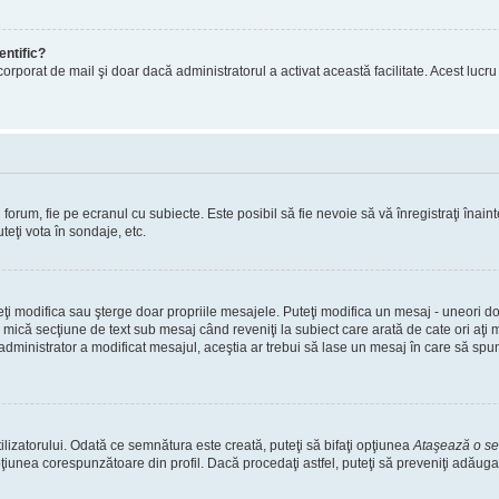
entific?
ul încorporat de mail şi doar dacă administratorul a activat această facilitate. Acest 
orum, fie pe ecranul cu subiecte. Este posibil să fie nevoie să vă înregistraţi înainte
teţi vota în sondaje, etc.
uteţi modifica sau şterge doar propriile mesajele. Puteţi modifica un mesaj - uneori
mică secţiune de text sub mesaj când reveniţi la subiect care arată de cate ori aţi
nistrator a modificat mesajul, aceştia ar trebui să lase un mesaj în care să spună c
lizatorului. Odată ce semnătura este creată, puteţi să bifaţi opţiunea
Ataşează o s
nea corespunzătoare din profil. Dacă procedaţi astfel, puteţi să preveniţi adăuga