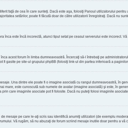
erit faţă de cea în care sunteţi. Dacă este aşa, folosiţi Panoul utilizatorului pentru
oritatea setărilor, poate fi făcută doar de către utilizatorii înregistraţi. Dacă nu sun
ora înca este încă incorectă, atunci tipul setat pe ceasul serverului este incorect. 
înca acest forum în limba dumneavoastră. Încercaţi să-l întrebaţi pe administrator
t fi gasite pe site-ul grupului phpBB (folosiţi link-ul din partea inferioară a paginilo
mesaje. Una dintre ele poate fi o imagine asociată cu rangul dumneavoastră, în gen
mai mare, este cunoscută sub numele de avatar (imagine asociată) şi este, în general
prin care imaginile asociate pot fi folosite. Dacă nu puteţi folosi imaginile asociate,
 mesaje pe care le-aţi scris sau identifică anumiţi utilizatori (de exemplu moderato
orumului. Vă rugăm, să nu abuzaţi de forum scriind mesaje inutile doar pentru a vă cr