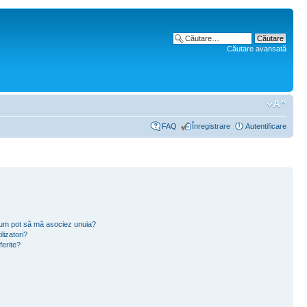
Căutare avansată
FAQ
Înregistrare
Autentificare
i cum pot să mă asociez unuia?
lizatori?
ferite?