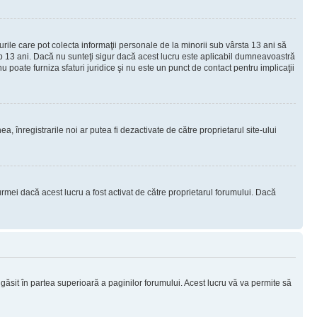
urile care pot colecta informaţii personale de la minorii sub vârsta 13 ani să
sub 13 ani. Dacă nu sunteţi sigur dacă acest lucru este aplicabil dumneavoastră
nu poate furniza sfaturi juridice şi nu este un punct de contact pentru implicaţii
ea, înregistrarile noi ar putea fi dezactivate de către proprietarul site-ului
rmei dacă acest lucru a fost activat de către proprietarul forumului. Dacă
i găsit în partea superioară a paginilor forumului. Acest lucru vă va permite să