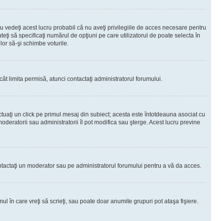
 vedeţi acest lucru probabil că nu aveţi privilegiile de acces necesare pentru
teţi să specificaţi numărul de opţiuni pe care utilizatorul de poate selecta în
lor să-şi schimbe voturile.
ât limita permisă, atunci contactaţi administratorul forumului.
ctuaţi un click pe primul mesaj din subiect; acesta este întotdeauna asociat cu
oderatorii sau administratorii îl pot modifica sau şterge. Acest lucru previne
 Contactaţi un moderator sau pe administratorul forumului pentru a vă da acces.
ul în care vreţi să scrieţi, sau poate doar anumite grupuri pot ataşa fişiere.