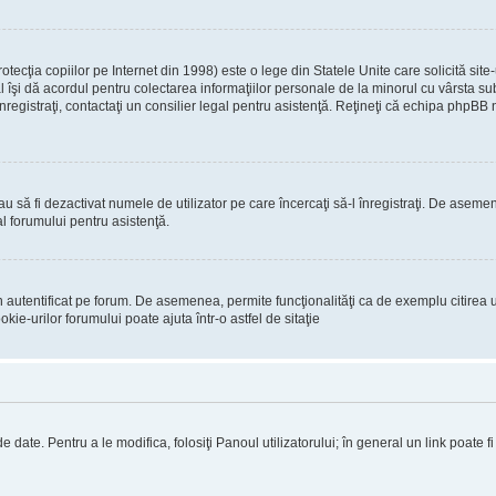
ecţia copiilor pe Internet din 1998) este o lege din Statele Unite care solicită site-
gal îşi dă acordul pentru colectarea informaţiilor personale de la minorul cu vârsta 
 înregistraţi, contactaţi un consilier legal pentru asistenţă. Reţineţi că echipa phpBB 
 sau să fi dezactivat numele de utilizator pe care încercaţi să-l înregistraţi. De asemen
al forumului pentru asistenţă.
 autentificat pe forum. De asemenea, permite funcţionalităţi ca de exemplu citirea u
ie-urilor forumului poate ajuta într-o astfel de sitaţie
 date. Pentru a le modifica, folosiţi Panoul utilizatorului; în general un link poate f