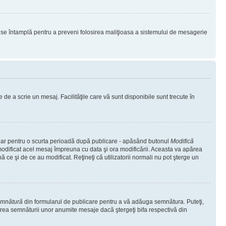
lucru se întamplă pentru a preveni folosirea maliţioasa a sistemului de mesagerie
 de a scrie un mesaj. Facilităţile care vă sunt disponibile sunt trecute în
 doar pentru o scurta perioadă după publicare - apăsând butonul
Modifică
 modificat acel mesaj împreuna cu data şi ora modificării. Aceasta va apărea
e şi de ce au modificat. Reţineţi că utilizatorii normali nu pot şterge un
emnătură
din formularul de publicare pentru a vă adăuga semnătura. Puteţi,
rea semnăturii unor anumite mesaje dacă ştergeţi bifa respectivă din