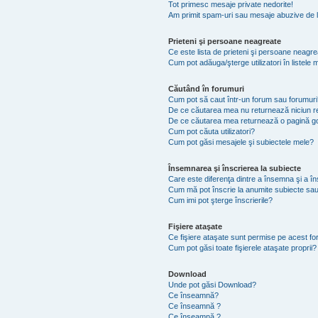
Tot primesc mesaje private nedorite!
Am primit spam-uri sau mesaje abuzive de l
Prieteni şi persoane neagreate
Ce este lista de prieteni şi persoane neagr
Cum pot adăuga/şterge utilizatori în listel
Căutând în forumuri
Cum pot să caut într-un forum sau forumuri
De ce căutarea mea nu returnează niciun re
De ce căutarea mea returnează o pagină g
Cum pot căuta utilizatori?
Cum pot găsi mesajele şi subiectele mele?
Însemnarea şi înscrierea la subiecte
Care este diferenţa dintre a însemna şi a în
Cum mă pot înscrie la anumite subiecte sau
Cum imi pot şterge înscrierile?
Fişiere ataşate
Ce fişiere ataşate sunt permise pe acest f
Cum pot găsi toate fişierele ataşate proprii?
Download
Unde pot găsi Download?
Ce înseamnă?
Ce înseamnă ?
Ce înseamnă ?