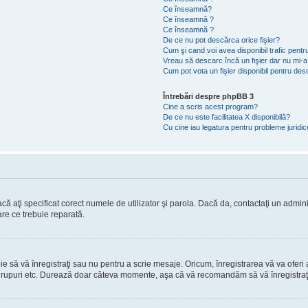
Ce înseamnă?
Ce înseamnă ?
Ce înseamnă ?
De ce nu pot descărca orice fişier?
Cum şi cand voi avea disponibil trafic pent
Vreau să descarc încă un fişier dar nu mi-a
Cum pot vota un fişier disponibil pentru de
Întrebări despre phpBB 3
Cine a scris acest program?
De ce nu este facilitatea X disponibilă?
Cu cine iau legatura pentru probleme juridi
ă aţi specificat corect numele de utilizator şi parola. Dacă da, contactaţi un administ
are ce trebuie reparată.
să vă înregistraţi sau nu pentru a scrie mesaje. Oricum, înregistrarea vă va oferi ac
 în grupuri etc. Durează doar câteva momente, aşa că vă recomandăm să vă înregistraţ