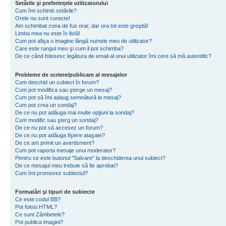
Setările şi preferinţele utilizatorului
Cum îmi schimb setările?
Orele nu sunt corecte!
Am schimbat zona de fus orar, dar ora tot este greşită!
Limba mea nu este în listă!
Cum pot afişa o imagine lângă numele meu de utilizator?
Care este rangul meu şi cum il pot schimba?
De ce când folosesc legătura de email al unui utilizator îmi cere să mă autentific?
Probleme de scriere/publicare al mesajelor
Cum deschid un subiect în forum?
Cum pot modifica sau şterge un mesaj?
Cum pot să îmi adaug semnătură la mesaj?
Cum pot crea un sondaj?
De ce nu pot adăuga mai multe opţiuni la sondaj?
Cum modific sau şterg un sondaj?
De ce nu pot să accesez un forum?
De ce nu pot adăuga fişiere ataşate?
De ce am primit un avertisment?
Cum pot raporta mesaje unui moderator?
Pentru ce este butonul "Salvare" la deschiderea unui subiect?
De ce mesajul meu trebuie să fie aprobat?
Cum îmi promovez subiectul?
Formatări şi tipuri de subiecte
Ce este codul BB?
Pot folosi HTML?
Ce sunt Zâmbetele?
Pot publica imagini?