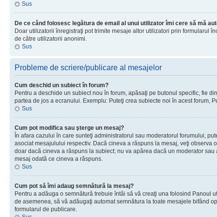
Sus
De ce când folosesc legătura de email al unui utilizator îmi cere să mă aut
Doar utilizatorii înregistraţi pot trimite mesaje altor utilizatori prin formular
de către utilizatorii anonimi.
Sus
Probleme de scriere/publicare al mesajelor
Cum deschid un subiect în forum?
Pentru a deschide un subiect nou în forum, apăsaţi pe butonul specific, fie din f
partea de jos a ecranului. Exemplu: Puteţi crea subiecte noi în acest forum, Pu
Sus
Cum pot modifica sau şterge un mesaj?
În afara cazului în care sunteţi administratorul sau moderatorul forumului, p
asociat mesajulului respectiv. Dacă cineva a răspuns la mesaj, veţi observa o 
doar dacă cineva a răspuns la subiect; nu va apărea dacă un moderator sau admi
mesaj odată ce cineva a răspuns.
Sus
Cum pot să îmi adaug semnătură la mesaj?
Pentru a adăuga o semnătură trebuie întâi să vă creaţi una folosind Panoul uti
de asemenea, să vă adăugaţi automat semnătura la toate mesajele bifând opţiu
formularul de publicare.