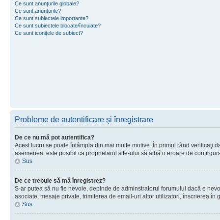
Ce sunt anunţurile globale?
Ce sunt anunţurile?
Ce sunt subiectele importante?
Ce sunt subiectele blocate/încuiate?
Ce sunt iconiţele de subiect?
Probleme de autentificare şi înregistrare
De ce nu mă pot autentifica?
Acest lucru se poate întâmpla din mai multe motive. În primul rând verificaţi dac
asemenea, este posibil ca proprietarul site-ului să aibă o eroare de confirgur
Sus
De ce trebuie să mă înregistrez?
S-ar putea să nu fie nevoie, depinde de adminstratorul forumului dacă e nevoie 
asociate, mesaje private, trimiterea de email-uri altor utilizatori, înscrierea
Sus