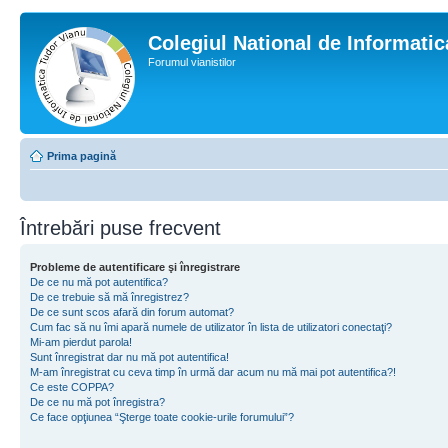
Colegiul National de Informati
Forumul vianistilor
Prima pagină
Întrebări puse frecvent
Probleme de autentificare şi înregistrare
De ce nu mă pot autentifica?
De ce trebuie să mă înregistrez?
De ce sunt scos afară din forum automat?
Cum fac să nu îmi apară numele de utilizator în lista de utilizatori conectaţi?
Mi-am pierdut parola!
Sunt înregistrat dar nu mă pot autentifica!
M-am înregistrat cu ceva timp în urmă dar acum nu mă mai pot autentifica?!
Ce este COPPA?
De ce nu mă pot înregistra?
Ce face opţiunea “Şterge toate cookie-urile forumului”?