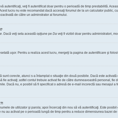
vă autentificaţi, veţi fi autentificat doar pentru o perioadă de timp prestabilită. A
. Acest lucru nu este recomandat dacă accesaţi forumul de la un calculator public, cum 
ezactivată de către un adminstrator al forumului.
i?
re
. Dacă veţi seta această opţiune pe
Da
veţi fi vizibil doar pentru administratori, 
setată uşor. Pentru a realiza acest lucru, mergeţi la pagina de autentificare şi folosi
acă sunt corecte, atunci s-a întamplat o situaţie din două posibile. Dacă este activată
 să fie activaţi; astfel contul trebuie activat fie de către dumneavoastră personal, fie
iunile. Dacă nu, e posibil să fi specificat o adresă de e-mail incorectă sau mesajul a
a?!
a numele de utilizator şi parola; apoi încercaţi din nou să vă autentificaţi. Este posib
re nu au activat pe o perioadă lungă de timp pentru a reduce dimensiunea bazei de dat