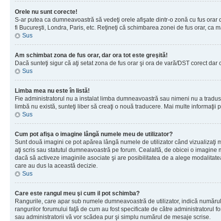
Orele nu sunt corecte!
S-ar putea ca dumneavoastră să vedeţi orele afişate dintr-o zonă cu fus orar dif
fi Bucureşti, Londra, Paris, etc. Reţineţi că schimbarea zonei de fus orar, ca maj
Sus
Am schimbat zona de fus orar, dar ora tot este greşită!
Dacă sunteţi sigur că aţi setat zona de fus orar şi ora de vară/DST corect dar 
Sus
Limba mea nu este în listă!
Fie administratorul nu a instalat limba dumneavoastră sau nimeni nu a tradus 
limbă nu există, sunteţi liber să creaţi o nouă traducere. Mai multe informaţii po
Sus
Cum pot afişa o imagine lângă numele meu de utilizator?
Sunt două imagini ce pot apărea lângă numele de utilizator când vizualizaţi 
aţi scris sau statutul dumneavoastră pe forum. Cealaltă, de obicei o imagine 
dacă să activeze imaginile asociate şi are posibilitatea de a alege modalitatea 
care au dus la această decizie.
Sus
Care este rangul meu şi cum il pot schimba?
Rangurile, care apar sub numele dumneavoastră de utilizator, indică numărul de
rangurilor forumului faţă de cum au fost specificate de către administratorul f
sau administratorii vă vor scădea pur şi simplu numărul de mesaje scrise.