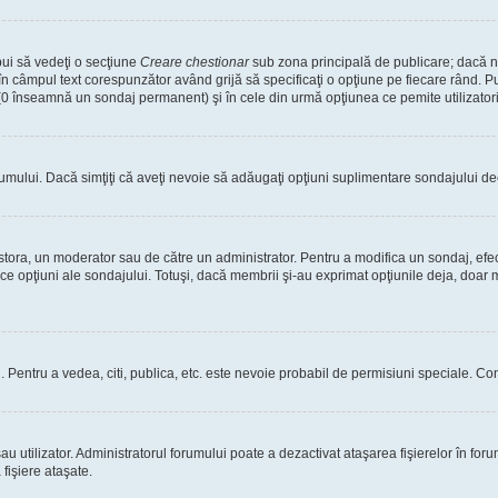
bui să vedeţi o secţiune
Creare chestionar
sub zona principală de publicare; dacă nu
 în câmpul text corespunzător având grijă să specificaţi o opţiune pe fiecare rând. Pu
lui (0 înseamnă un sondaj permanent) şi în cele din urmă opţiunea ce pemite utilizatori
rumului. Dacă simţiţi că aveţi nevoie să adăugaţi opţiuni suplimentare sondajului dec
estora, un moderator sau de către un administrator. Pentru a modifica un sondaj, efe
ice opţiuni ale sondajului. Totuşi, dacă membrii şi-au exprimat opţiunile deja, doar m
tori. Pentru a vedea, citi, publica, etc. este nevoie probabil de permisiuni speciale.
 utilizator. Administratorul forumului poate a dezactivat ataşarea fişierelor în forum
fişiere ataşate.