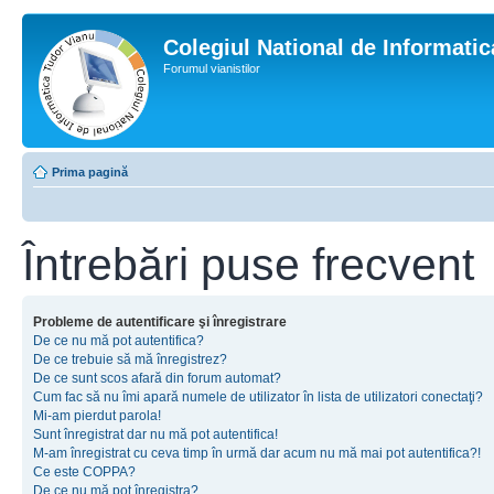
Colegiul National de Informati
Forumul vianistilor
Prima pagină
Întrebări puse frecvent
Probleme de autentificare şi înregistrare
De ce nu mă pot autentifica?
De ce trebuie să mă înregistrez?
De ce sunt scos afară din forum automat?
Cum fac să nu îmi apară numele de utilizator în lista de utilizatori conectaţi?
Mi-am pierdut parola!
Sunt înregistrat dar nu mă pot autentifica!
M-am înregistrat cu ceva timp în urmă dar acum nu mă mai pot autentifica?!
Ce este COPPA?
De ce nu mă pot înregistra?