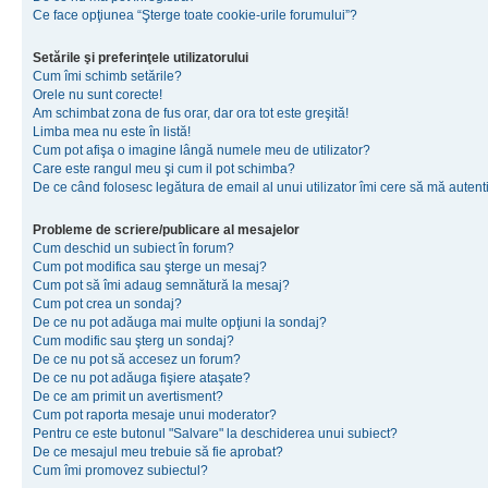
Ce face opţiunea “Şterge toate cookie-urile forumului”?
Setările şi preferinţele utilizatorului
Cum îmi schimb setările?
Orele nu sunt corecte!
Am schimbat zona de fus orar, dar ora tot este greşită!
Limba mea nu este în listă!
Cum pot afişa o imagine lângă numele meu de utilizator?
Care este rangul meu şi cum il pot schimba?
De ce când folosesc legătura de email al unui utilizator îmi cere să mă autenti
Probleme de scriere/publicare al mesajelor
Cum deschid un subiect în forum?
Cum pot modifica sau şterge un mesaj?
Cum pot să îmi adaug semnătură la mesaj?
Cum pot crea un sondaj?
De ce nu pot adăuga mai multe opţiuni la sondaj?
Cum modific sau şterg un sondaj?
De ce nu pot să accesez un forum?
De ce nu pot adăuga fişiere ataşate?
De ce am primit un avertisment?
Cum pot raporta mesaje unui moderator?
Pentru ce este butonul "Salvare" la deschiderea unui subiect?
De ce mesajul meu trebuie să fie aprobat?
Cum îmi promovez subiectul?