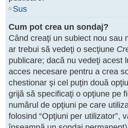
Sus
Cum pot crea un sondaj?
Când creaţi un subiect nou sau mo
ar trebui să vedeţi o secţiune
Cr
publicare; dacă nu vedeţi acest lu
acces necesare pentru a crea son
chestionar şi cel puţin două opţ
grijă să specificaţi o opţiune pe f
numărul de opţiuni pe care utiliza
folosind “Opţiuni per utilizator”, v
înseamnă un sondaj permanent) ş