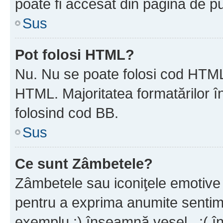
poate fi accesat din pagina de pu
Sus
Pot folosi HTML?
Nu. Nu se poate folosi cod HTML 
HTML. Majoritatea formatărilor î
folosind cod BB.
Sus
Ce sunt Zâmbetele?
Zâmbetele sau iconiţele emotive s
pentru a exprima anumite sentim
exemplu :) înseamnă vesel , :( î