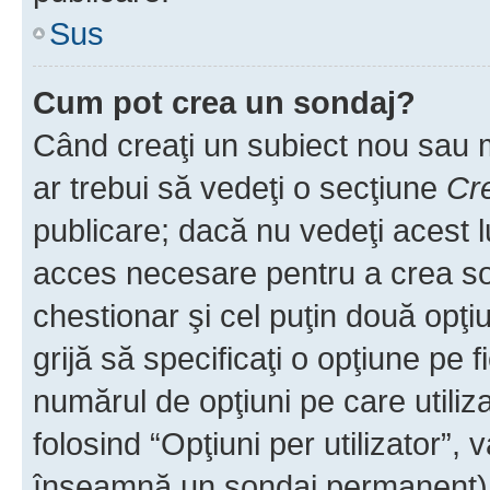
Sus
Cum pot crea un sondaj?
Când creaţi un subiect nou sau mo
ar trebui să vedeţi o secţiune
Cr
publicare; dacă nu vedeţi acest lu
acces necesare pentru a crea son
chestionar şi cel puţin două opţ
grijă să specificaţi o opţiune pe f
numărul de opţiuni pe care utiliza
folosind “Opţiuni per utilizator”, v
înseamnă un sondaj permanent) ş