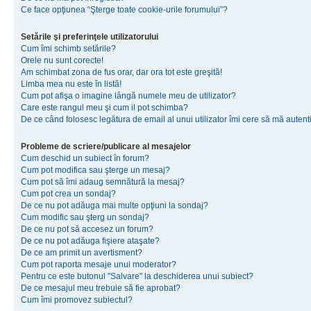
Ce face opţiunea “Şterge toate cookie-urile forumului”?
Setările şi preferinţele utilizatorului
Cum îmi schimb setările?
Orele nu sunt corecte!
Am schimbat zona de fus orar, dar ora tot este greşită!
Limba mea nu este în listă!
Cum pot afişa o imagine lângă numele meu de utilizator?
Care este rangul meu şi cum il pot schimba?
De ce când folosesc legătura de email al unui utilizator îmi cere să mă autenti
Probleme de scriere/publicare al mesajelor
Cum deschid un subiect în forum?
Cum pot modifica sau şterge un mesaj?
Cum pot să îmi adaug semnătură la mesaj?
Cum pot crea un sondaj?
De ce nu pot adăuga mai multe opţiuni la sondaj?
Cum modific sau şterg un sondaj?
De ce nu pot să accesez un forum?
De ce nu pot adăuga fişiere ataşate?
De ce am primit un avertisment?
Cum pot raporta mesaje unui moderator?
Pentru ce este butonul "Salvare" la deschiderea unui subiect?
De ce mesajul meu trebuie să fie aprobat?
Cum îmi promovez subiectul?