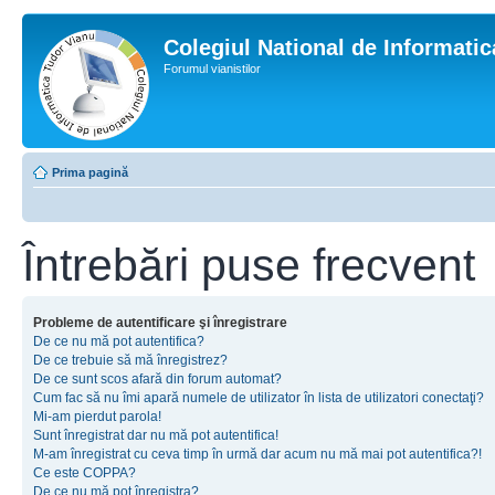
Colegiul National de Informati
Forumul vianistilor
Prima pagină
Întrebări puse frecvent
Probleme de autentificare şi înregistrare
De ce nu mă pot autentifica?
De ce trebuie să mă înregistrez?
De ce sunt scos afară din forum automat?
Cum fac să nu îmi apară numele de utilizator în lista de utilizatori conectaţi?
Mi-am pierdut parola!
Sunt înregistrat dar nu mă pot autentifica!
M-am înregistrat cu ceva timp în urmă dar acum nu mă mai pot autentifica?!
Ce este COPPA?
De ce nu mă pot înregistra?