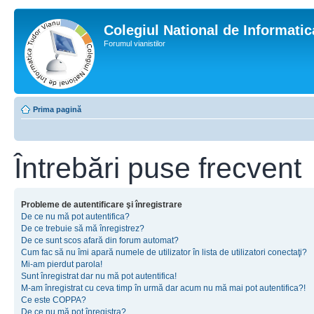
Colegiul National de Informati
Forumul vianistilor
Prima pagină
Întrebări puse frecvent
Probleme de autentificare şi înregistrare
De ce nu mă pot autentifica?
De ce trebuie să mă înregistrez?
De ce sunt scos afară din forum automat?
Cum fac să nu îmi apară numele de utilizator în lista de utilizatori conectaţi?
Mi-am pierdut parola!
Sunt înregistrat dar nu mă pot autentifica!
M-am înregistrat cu ceva timp în urmă dar acum nu mă mai pot autentifica?!
Ce este COPPA?
De ce nu mă pot înregistra?