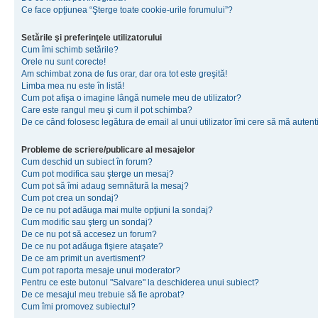
Ce face opţiunea “Şterge toate cookie-urile forumului”?
Setările şi preferinţele utilizatorului
Cum îmi schimb setările?
Orele nu sunt corecte!
Am schimbat zona de fus orar, dar ora tot este greşită!
Limba mea nu este în listă!
Cum pot afişa o imagine lângă numele meu de utilizator?
Care este rangul meu şi cum il pot schimba?
De ce când folosesc legătura de email al unui utilizator îmi cere să mă autenti
Probleme de scriere/publicare al mesajelor
Cum deschid un subiect în forum?
Cum pot modifica sau şterge un mesaj?
Cum pot să îmi adaug semnătură la mesaj?
Cum pot crea un sondaj?
De ce nu pot adăuga mai multe opţiuni la sondaj?
Cum modific sau şterg un sondaj?
De ce nu pot să accesez un forum?
De ce nu pot adăuga fişiere ataşate?
De ce am primit un avertisment?
Cum pot raporta mesaje unui moderator?
Pentru ce este butonul "Salvare" la deschiderea unui subiect?
De ce mesajul meu trebuie să fie aprobat?
Cum îmi promovez subiectul?