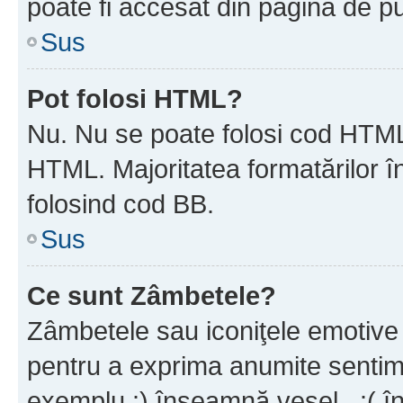
poate fi accesat din pagina de pu
Sus
Pot folosi HTML?
Nu. Nu se poate folosi cod HTML 
HTML. Majoritatea formatărilor î
folosind cod BB.
Sus
Ce sunt Zâmbetele?
Zâmbetele sau iconiţele emotive s
pentru a exprima anumite sentim
exemplu :) înseamnă vesel , :( î