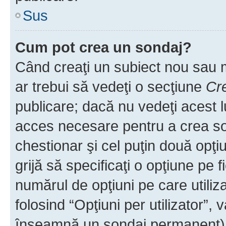
Sus
Cum pot crea un sondaj?
Când creaţi un subiect nou sau mo
ar trebui să vedeţi o secţiune
Cr
publicare; dacă nu vedeţi acest lu
acces necesare pentru a crea son
chestionar şi cel puţin două opţ
grijă să specificaţi o opţiune pe f
numărul de opţiuni pe care utiliza
folosind “Opţiuni per utilizator”, v
înseamnă un sondaj permanent) ş