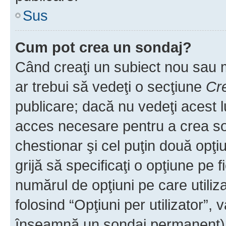
Sus
Cum pot crea un sondaj?
Când creaţi un subiect nou sau mo
ar trebui să vedeţi o secţiune
Cr
publicare; dacă nu vedeţi acest lu
acces necesare pentru a crea son
chestionar şi cel puţin două opţ
grijă să specificaţi o opţiune pe f
numărul de opţiuni pe care utiliza
folosind “Opţiuni per utilizator”, v
înseamnă un sondaj permanent) ş