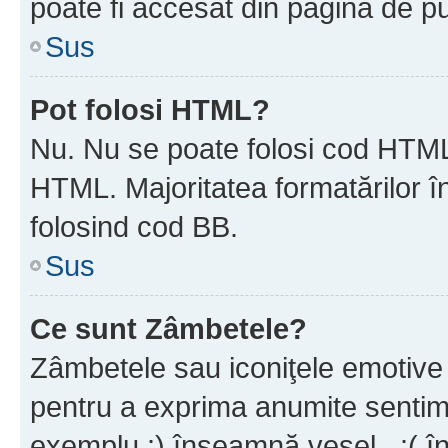
poate fi accesat din pagina de pu
Sus
Pot folosi HTML?
Nu. Nu se poate folosi cod HTML 
HTML. Majoritatea formatărilor î
folosind cod BB.
Sus
Ce sunt Zâmbetele?
Zâmbetele sau iconiţele emotive s
pentru a exprima anumite sentim
exemplu :) înseamnă vesel , :( î