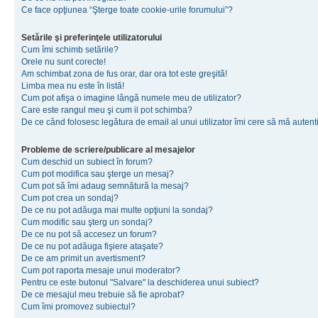
Ce face opţiunea “Şterge toate cookie-urile forumului”?
Setările şi preferinţele utilizatorului
Cum îmi schimb setările?
Orele nu sunt corecte!
Am schimbat zona de fus orar, dar ora tot este greşită!
Limba mea nu este în listă!
Cum pot afişa o imagine lângă numele meu de utilizator?
Care este rangul meu şi cum il pot schimba?
De ce când folosesc legătura de email al unui utilizator îmi cere să mă autenti
Probleme de scriere/publicare al mesajelor
Cum deschid un subiect în forum?
Cum pot modifica sau şterge un mesaj?
Cum pot să îmi adaug semnătură la mesaj?
Cum pot crea un sondaj?
De ce nu pot adăuga mai multe opţiuni la sondaj?
Cum modific sau şterg un sondaj?
De ce nu pot să accesez un forum?
De ce nu pot adăuga fişiere ataşate?
De ce am primit un avertisment?
Cum pot raporta mesaje unui moderator?
Pentru ce este butonul "Salvare" la deschiderea unui subiect?
De ce mesajul meu trebuie să fie aprobat?
Cum îmi promovez subiectul?