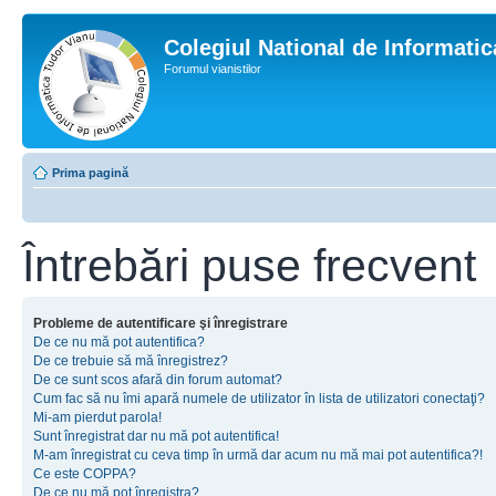
Colegiul National de Informati
Forumul vianistilor
Prima pagină
Întrebări puse frecvent
Probleme de autentificare şi înregistrare
De ce nu mă pot autentifica?
De ce trebuie să mă înregistrez?
De ce sunt scos afară din forum automat?
Cum fac să nu îmi apară numele de utilizator în lista de utilizatori conectaţi?
Mi-am pierdut parola!
Sunt înregistrat dar nu mă pot autentifica!
M-am înregistrat cu ceva timp în urmă dar acum nu mă mai pot autentifica?!
Ce este COPPA?
De ce nu mă pot înregistra?