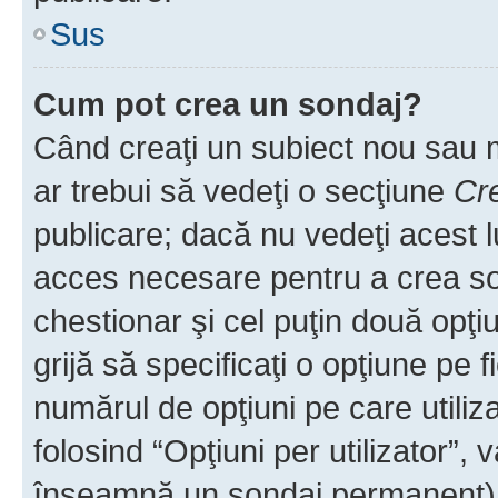
Sus
Cum pot crea un sondaj?
Când creaţi un subiect nou sau mo
ar trebui să vedeţi o secţiune
Cr
publicare; dacă nu vedeţi acest lu
acces necesare pentru a crea son
chestionar şi cel puţin două opţ
grijă să specificaţi o opţiune pe f
numărul de opţiuni pe care utiliza
folosind “Opţiuni per utilizator”, v
înseamnă un sondaj permanent) ş