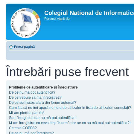
Colegiul National de Informati
Forumul vianistilor
Prima pagină
Întrebări puse frecvent
Probleme de autentificare şi înregistrare
De ce nu mă pot autentifica?
De ce trebuie să mă înregistrez?
De ce sunt scos afară din forum automat?
Cum fac să nu îmi apară numele de utilizator în lista de utilizatori conectaţi?
Mi-am pierdut parola!
Sunt înregistrat dar nu mă pot autentifica!
M-am înregistrat cu ceva timp în urmă dar acum nu mă mai pot autentifica?!
Ce este COPPA?
De ce nu mă pot înregistra?