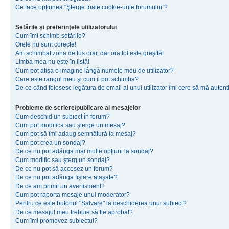
Ce face opţiunea “Şterge toate cookie-urile forumului”?
Setările şi preferinţele utilizatorului
Cum îmi schimb setările?
Orele nu sunt corecte!
Am schimbat zona de fus orar, dar ora tot este greşită!
Limba mea nu este în listă!
Cum pot afişa o imagine lângă numele meu de utilizator?
Care este rangul meu şi cum il pot schimba?
De ce când folosesc legătura de email al unui utilizator îmi cere să mă autenti
Probleme de scriere/publicare al mesajelor
Cum deschid un subiect în forum?
Cum pot modifica sau şterge un mesaj?
Cum pot să îmi adaug semnătură la mesaj?
Cum pot crea un sondaj?
De ce nu pot adăuga mai multe opţiuni la sondaj?
Cum modific sau şterg un sondaj?
De ce nu pot să accesez un forum?
De ce nu pot adăuga fişiere ataşate?
De ce am primit un avertisment?
Cum pot raporta mesaje unui moderator?
Pentru ce este butonul "Salvare" la deschiderea unui subiect?
De ce mesajul meu trebuie să fie aprobat?
Cum îmi promovez subiectul?