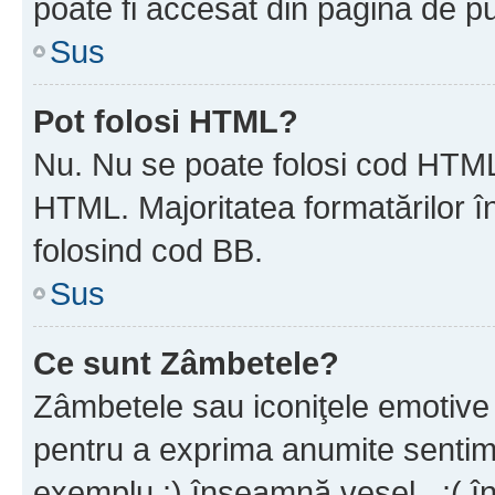
poate fi accesat din pagina de pu
Sus
Pot folosi HTML?
Nu. Nu se poate folosi cod HTML 
HTML. Majoritatea formatărilor î
folosind cod BB.
Sus
Ce sunt Zâmbetele?
Zâmbetele sau iconiţele emotive s
pentru a exprima anumite sentim
exemplu :) înseamnă vesel , :( î