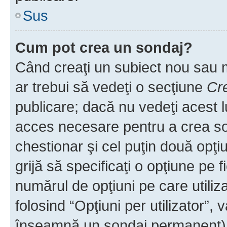
Sus
Cum pot crea un sondaj?
Când creaţi un subiect nou sau mo
ar trebui să vedeţi o secţiune
Cr
publicare; dacă nu vedeţi acest lu
acces necesare pentru a crea son
chestionar şi cel puţin două opţ
grijă să specificaţi o opţiune pe f
numărul de opţiuni pe care utiliza
folosind “Opţiuni per utilizator”, v
înseamnă un sondaj permanent) ş