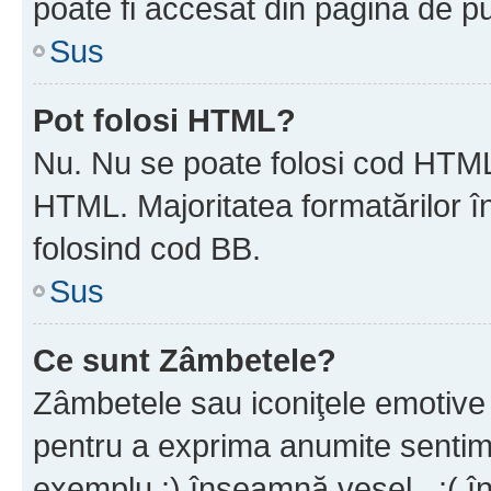
poate fi accesat din pagina de pu
Sus
Pot folosi HTML?
Nu. Nu se poate folosi cod HTML 
HTML. Majoritatea formatărilor î
folosind cod BB.
Sus
Ce sunt Zâmbetele?
Zâmbetele sau iconiţele emotive s
pentru a exprima anumite sentim
exemplu :) înseamnă vesel , :( î