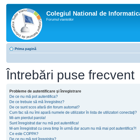
Colegiul National de Informati
Forumul vianistilor
Prima pagină
Întrebări puse frecvent
Probleme de autentificare şi înregistrare
De ce nu mă pot autentifica?
De ce trebuie să mă înregistrez?
De ce sunt scos afară din forum automat?
Cum fac să nu îmi apară numele de utilizator în lista de utilizatori conectaţi?
Mi-am pierdut parola!
Sunt înregistrat dar nu mă pot autentifica!
M-am înregistrat cu ceva timp în urmă dar acum nu mă mai pot autentifica?!
Ce este COPPA?
De ce nu mă pot înregistra?