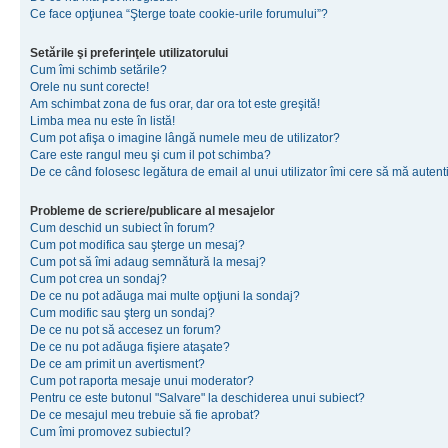
Ce face opţiunea “Şterge toate cookie-urile forumului”?
Setările şi preferinţele utilizatorului
Cum îmi schimb setările?
Orele nu sunt corecte!
Am schimbat zona de fus orar, dar ora tot este greşită!
Limba mea nu este în listă!
Cum pot afişa o imagine lângă numele meu de utilizator?
Care este rangul meu şi cum il pot schimba?
De ce când folosesc legătura de email al unui utilizator îmi cere să mă autenti
Probleme de scriere/publicare al mesajelor
Cum deschid un subiect în forum?
Cum pot modifica sau şterge un mesaj?
Cum pot să îmi adaug semnătură la mesaj?
Cum pot crea un sondaj?
De ce nu pot adăuga mai multe opţiuni la sondaj?
Cum modific sau şterg un sondaj?
De ce nu pot să accesez un forum?
De ce nu pot adăuga fişiere ataşate?
De ce am primit un avertisment?
Cum pot raporta mesaje unui moderator?
Pentru ce este butonul "Salvare" la deschiderea unui subiect?
De ce mesajul meu trebuie să fie aprobat?
Cum îmi promovez subiectul?