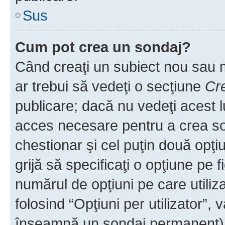
Sus
Cum pot crea un sondaj?
Când creaţi un subiect nou sau mo
ar trebui să vedeţi o secţiune
Cr
publicare; dacă nu vedeţi acest lu
acces necesare pentru a crea son
chestionar şi cel puţin două opţ
grijă să specificaţi o opţiune pe f
numărul de opţiuni pe care utiliza
folosind “Opţiuni per utilizator”, v
înseamnă un sondaj permanent) ş