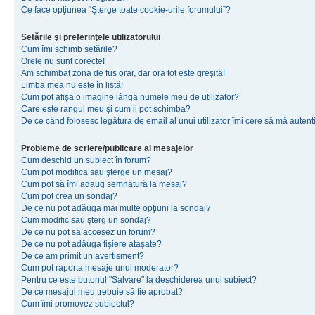
Ce face opţiunea “Şterge toate cookie-urile forumului”?
Setările şi preferinţele utilizatorului
Cum îmi schimb setările?
Orele nu sunt corecte!
Am schimbat zona de fus orar, dar ora tot este greşită!
Limba mea nu este în listă!
Cum pot afişa o imagine lângă numele meu de utilizator?
Care este rangul meu şi cum il pot schimba?
De ce când folosesc legătura de email al unui utilizator îmi cere să mă autenti
Probleme de scriere/publicare al mesajelor
Cum deschid un subiect în forum?
Cum pot modifica sau şterge un mesaj?
Cum pot să îmi adaug semnătură la mesaj?
Cum pot crea un sondaj?
De ce nu pot adăuga mai multe opţiuni la sondaj?
Cum modific sau şterg un sondaj?
De ce nu pot să accesez un forum?
De ce nu pot adăuga fişiere ataşate?
De ce am primit un avertisment?
Cum pot raporta mesaje unui moderator?
Pentru ce este butonul "Salvare" la deschiderea unui subiect?
De ce mesajul meu trebuie să fie aprobat?
Cum îmi promovez subiectul?