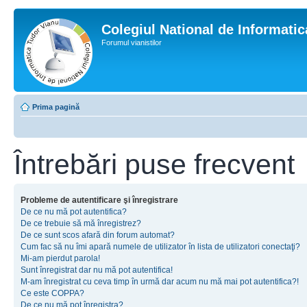
Colegiul National de Informati
Forumul vianistilor
Prima pagină
Întrebări puse frecvent
Probleme de autentificare şi înregistrare
De ce nu mă pot autentifica?
De ce trebuie să mă înregistrez?
De ce sunt scos afară din forum automat?
Cum fac să nu îmi apară numele de utilizator în lista de utilizatori conectaţi?
Mi-am pierdut parola!
Sunt înregistrat dar nu mă pot autentifica!
M-am înregistrat cu ceva timp în urmă dar acum nu mă mai pot autentifica?!
Ce este COPPA?
De ce nu mă pot înregistra?