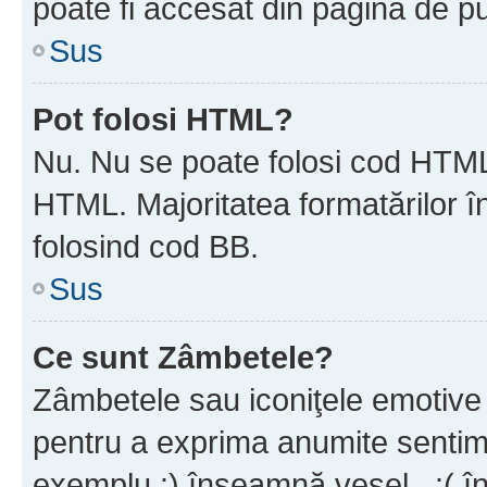
poate fi accesat din pagina de pu
Sus
Pot folosi HTML?
Nu. Nu se poate folosi cod HTML 
HTML. Majoritatea formatărilor î
folosind cod BB.
Sus
Ce sunt Zâmbetele?
Zâmbetele sau iconiţele emotive s
pentru a exprima anumite sentim
exemplu :) înseamnă vesel , :( î