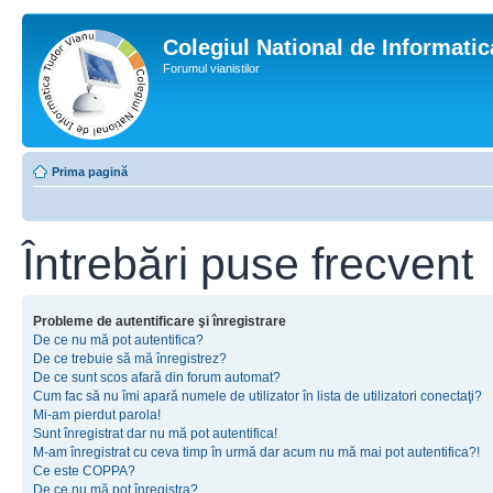
Colegiul National de Informati
Forumul vianistilor
Prima pagină
Întrebări puse frecvent
Probleme de autentificare şi înregistrare
De ce nu mă pot autentifica?
De ce trebuie să mă înregistrez?
De ce sunt scos afară din forum automat?
Cum fac să nu îmi apară numele de utilizator în lista de utilizatori conectaţi?
Mi-am pierdut parola!
Sunt înregistrat dar nu mă pot autentifica!
M-am înregistrat cu ceva timp în urmă dar acum nu mă mai pot autentifica?!
Ce este COPPA?
De ce nu mă pot înregistra?