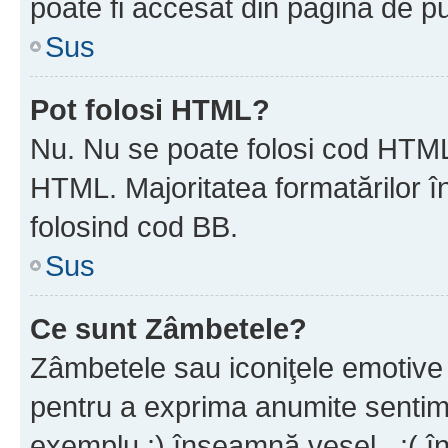
poate fi accesat din pagina de pu
Sus
Pot folosi HTML?
Nu. Nu se poate folosi cod HTML 
HTML. Majoritatea formatărilor î
folosind cod BB.
Sus
Ce sunt Zâmbetele?
Zâmbetele sau iconiţele emotive s
pentru a exprima anumite sentim
exemplu :) înseamnă vesel , :( î