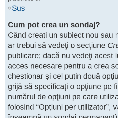
Sus
Cum pot crea un sondaj?
Când creaţi un subiect nou sau mo
ar trebui să vedeţi o secţiune
Cr
publicare; dacă nu vedeţi acest lu
acces necesare pentru a crea son
chestionar şi cel puţin două opţ
grijă să specificaţi o opţiune pe f
numărul de opţiuni pe care utiliza
folosind “Opţiuni per utilizator”, v
înseamnă un sondaj permanent) ş