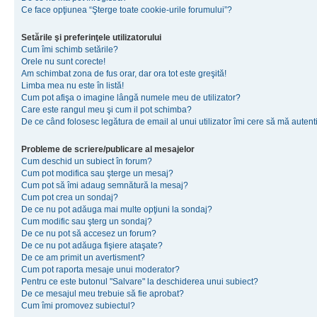
Ce face opţiunea “Şterge toate cookie-urile forumului”?
Setările şi preferinţele utilizatorului
Cum îmi schimb setările?
Orele nu sunt corecte!
Am schimbat zona de fus orar, dar ora tot este greşită!
Limba mea nu este în listă!
Cum pot afişa o imagine lângă numele meu de utilizator?
Care este rangul meu şi cum il pot schimba?
De ce când folosesc legătura de email al unui utilizator îmi cere să mă autenti
Probleme de scriere/publicare al mesajelor
Cum deschid un subiect în forum?
Cum pot modifica sau şterge un mesaj?
Cum pot să îmi adaug semnătură la mesaj?
Cum pot crea un sondaj?
De ce nu pot adăuga mai multe opţiuni la sondaj?
Cum modific sau şterg un sondaj?
De ce nu pot să accesez un forum?
De ce nu pot adăuga fişiere ataşate?
De ce am primit un avertisment?
Cum pot raporta mesaje unui moderator?
Pentru ce este butonul "Salvare" la deschiderea unui subiect?
De ce mesajul meu trebuie să fie aprobat?
Cum îmi promovez subiectul?