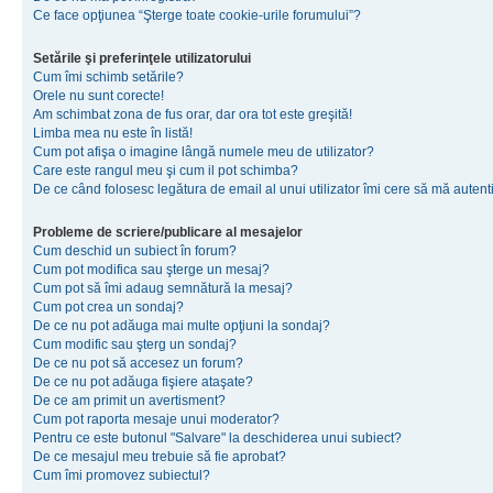
Ce face opţiunea “Şterge toate cookie-urile forumului”?
Setările şi preferinţele utilizatorului
Cum îmi schimb setările?
Orele nu sunt corecte!
Am schimbat zona de fus orar, dar ora tot este greşită!
Limba mea nu este în listă!
Cum pot afişa o imagine lângă numele meu de utilizator?
Care este rangul meu şi cum il pot schimba?
De ce când folosesc legătura de email al unui utilizator îmi cere să mă autenti
Probleme de scriere/publicare al mesajelor
Cum deschid un subiect în forum?
Cum pot modifica sau şterge un mesaj?
Cum pot să îmi adaug semnătură la mesaj?
Cum pot crea un sondaj?
De ce nu pot adăuga mai multe opţiuni la sondaj?
Cum modific sau şterg un sondaj?
De ce nu pot să accesez un forum?
De ce nu pot adăuga fişiere ataşate?
De ce am primit un avertisment?
Cum pot raporta mesaje unui moderator?
Pentru ce este butonul "Salvare" la deschiderea unui subiect?
De ce mesajul meu trebuie să fie aprobat?
Cum îmi promovez subiectul?