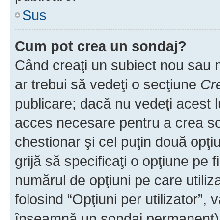
Sus
Cum pot crea un sondaj?
Când creaţi un subiect nou sau mo
ar trebui să vedeţi o secţiune
Cr
publicare; dacă nu vedeţi acest lu
acces necesare pentru a crea son
chestionar şi cel puţin două opţ
grijă să specificaţi o opţiune pe f
numărul de opţiuni pe care utiliza
folosind “Opţiuni per utilizator”, v
înseamnă un sondaj permanent) ş