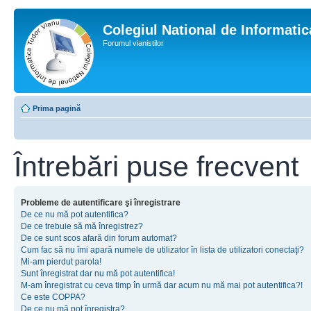
Colegiul National de Informati
Forumul vianistilor
Prima pagină
Întrebări puse frecvent
Probleme de autentificare şi înregistrare
De ce nu mă pot autentifica?
De ce trebuie să mă înregistrez?
De ce sunt scos afară din forum automat?
Cum fac să nu îmi apară numele de utilizator în lista de utilizatori conectaţi?
Mi-am pierdut parola!
Sunt înregistrat dar nu mă pot autentifica!
M-am înregistrat cu ceva timp în urmă dar acum nu mă mai pot autentifica?!
Ce este COPPA?
De ce nu mă pot înregistra?