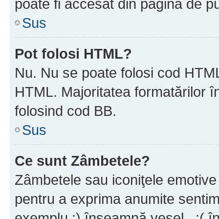
poate fi accesat din pagina de pu
Sus
Pot folosi HTML?
Nu. Nu se poate folosi cod HTML 
HTML. Majoritatea formatărilor î
folosind cod BB.
Sus
Ce sunt Zâmbetele?
Zâmbetele sau iconiţele emotive s
pentru a exprima anumite sentim
exemplu :) înseamnă vesel , :( î