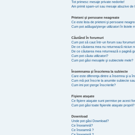
Tot primesc mesaje private nedorite!
Am primit spam-uri sau mesaje abuzive de l
Prieteni şi persoane neagreate
Ce este lista de prieteni şi persoane neagr
Cum pot adăuga/şterge utilizatori în listel
Căutând în forumuri
Cum pot să caut într-un forum sau forumuri
De ce căutarea mea nu returnează niciun re
De ce căutarea mea returnează o pagină g
Cum pot căuta utilizatori?
Cum pot găsi mesajele şi subiectele mele?
Însemnarea şi înscrierea la subiecte
Care este diferenţa dintre a însemna şi a în
Cum mă pot înscrie la anumite subiecte sau
Cum imi pot şterge înscrierile?
Fişiere ataşate
Ce fişiere ataşate sunt permise pe acest f
Cum pot găsi toate fişierele ataşate proprii?
Download
Unde pot găsi Download?
Ce înseamnă?
Ce înseamnă ?
Ce înseamnă ?