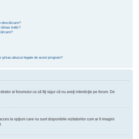
ru descărcare?
 rămas trafic?
scărcare?
ce şi/sau abuzuri legate de acest program?
rator al forumului ca să fiţi sigur că nu aveţi interdicţie pe forum. De
ces la opţiuni care nu sunt disponibile vizitatorilor cum ar fi imagini
i.