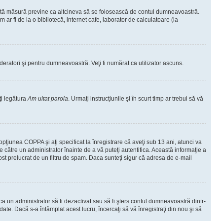
ceastă măsură previne ca altcineva să se folosească de contul dumneavoastră.
ar fi de la o bibliotecă, internet cafe, laborator de calculatoare (la
moderatori şi pentru dumneavoastră. Veţi fi numărat ca utilizator ascuns.
ţi legătura
Am uitat parola
. Urmaţi instrucţiunile şi în scurt timp ar trebui să vă
 opţiunea COPPA şi aţi specificat la înregistrare că aveţi sub 13 ani, atunci va
 de către un administrator înainte de a vă puteţi autentifica. Această informaţie a
 fost prelucrat de un filtru de spam. Daca sunteţi sigur că adresa de e-mail
il ca un administrator să fi dezactivat sau să fi şters contul dumneavoastră dintr-
e. Dacă s-a întâmplat acest lucru, încercaţi să vă înregistraţi din nou şi să