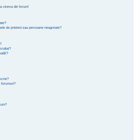
a cineva din forum!
eate?
e mele de prieteni sau persoane neagreate?
?
zultat?
oală!?
scrie?
 forumuri?
orum?