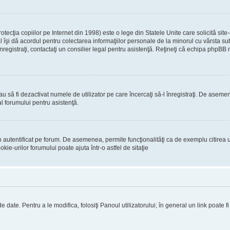
ecţia copiilor pe Internet din 1998) este o lege din Statele Unite care solicită site-
gal îşi dă acordul pentru colectarea informaţiilor personale de la minorul cu vârsta 
 înregistraţi, contactaţi un consilier legal pentru asistenţă. Reţineţi că echipa phpBB 
 sau să fi dezactivat numele de utilizator pe care încercaţi să-l înregistraţi. De asemen
al forumului pentru asistenţă.
 autentificat pe forum. De asemenea, permite funcţionalităţi ca de exemplu citirea u
ie-urilor forumului poate ajuta într-o astfel de sitaţie
 date. Pentru a le modifica, folosiţi Panoul utilizatorului; în general un link poate f