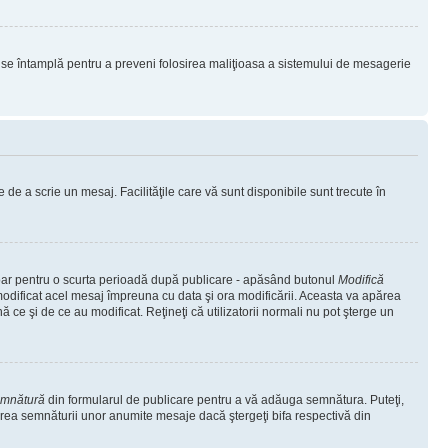
lucru se întamplă pentru a preveni folosirea maliţioasa a sistemului de mesagerie
 de a scrie un mesaj. Facilităţile care vă sunt disponibile sunt trecute în
 doar pentru o scurta perioadă după publicare - apăsând butonul
Modifică
 modificat acel mesaj împreuna cu data şi ora modificării. Aceasta va apărea
e şi de ce au modificat. Reţineţi că utilizatorii normali nu pot şterge un
emnătură
din formularul de publicare pentru a vă adăuga semnătura. Puteţi,
rea semnăturii unor anumite mesaje dacă ştergeţi bifa respectivă din