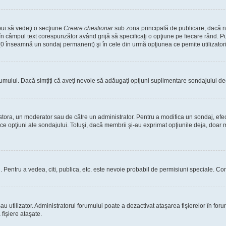
bui să vedeţi o secţiune
Creare chestionar
sub zona principală de publicare; dacă nu
 în câmpul text corespunzător având grijă să specificaţi o opţiune pe fiecare rând. Pu
lui (0 înseamnă un sondaj permanent) şi în cele din urmă opţiunea ce pemite utilizatori
rumului. Dacă simţiţi că aveţi nevoie să adăugaţi opţiuni suplimentare sondajului dec
estora, un moderator sau de către un administrator. Pentru a modifica un sondaj, efe
ice opţiuni ale sondajului. Totuşi, dacă membrii şi-au exprimat opţiunile deja, doar m
tori. Pentru a vedea, citi, publica, etc. este nevoie probabil de permisiuni speciale.
 utilizator. Administratorul forumului poate a dezactivat ataşarea fişierelor în forum
fişiere ataşate.