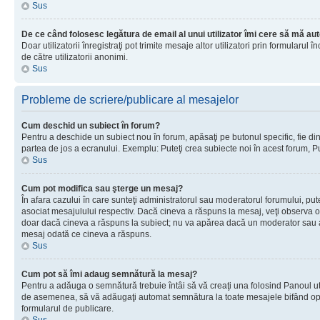
Sus
De ce când folosesc legătura de email al unui utilizator îmi cere să mă aut
Doar utilizatorii înregistraţi pot trimite mesaje altor utilizatori prin formular
de către utilizatorii anonimi.
Sus
Probleme de scriere/publicare al mesajelor
Cum deschid un subiect în forum?
Pentru a deschide un subiect nou în forum, apăsaţi pe butonul specific, fie din f
partea de jos a ecranului. Exemplu: Puteţi crea subiecte noi în acest forum, Pu
Sus
Cum pot modifica sau şterge un mesaj?
În afara cazului în care sunteţi administratorul sau moderatorul forumului, p
asociat mesajulului respectiv. Dacă cineva a răspuns la mesaj, veţi observa o 
doar dacă cineva a răspuns la subiect; nu va apărea dacă un moderator sau admi
mesaj odată ce cineva a răspuns.
Sus
Cum pot să îmi adaug semnătură la mesaj?
Pentru a adăuga o semnătură trebuie întâi să vă creaţi una folosind Panoul uti
de asemenea, să vă adăugaţi automat semnătura la toate mesajele bifând opţiu
formularul de publicare.