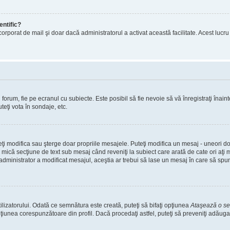
entific?
ul încorporat de mail şi doar dacă administratorul a activat această facilitate. Acest 
orum, fie pe ecranul cu subiecte. Este posibil să fie nevoie să vă înregistraţi înainte
teţi vota în sondaje, etc.
uteţi modifica sau şterge doar propriile mesajele. Puteţi modifica un mesaj - uneori
mică secţiune de text sub mesaj când reveniţi la subiect care arată de cate ori aţi
nistrator a modificat mesajul, aceştia ar trebui să lase un mesaj în care să spună c
lizatorului. Odată ce semnătura este creată, puteţi să bifaţi opţiunea
Ataşează o s
nea corespunzătoare din profil. Dacă procedaţi astfel, puteţi să preveniţi adăuga