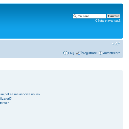
Căutare avansată
FAQ
Înregistrare
Autentificare
i cum pot să mă asociez unuia?
lizatori?
ferite?