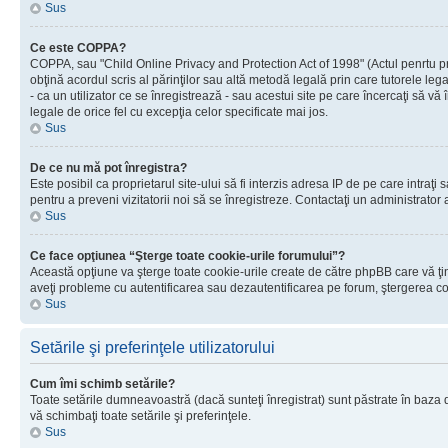
Sus
Ce este COPPA?
COPPA, sau "Child Online Privacy and Protection Act of 1998" (Actul penrtu prot
obţină acordul scris al părinţilor sau altă metodă legală prin care tutorele le
- ca un utilizator ce se înregistrează - sau acestui site pe care încercaţi să vă
legale de orice fel cu excepţia celor specificate mai jos.
Sus
De ce nu mă pot înregistra?
Este posibil ca proprietarul site-ului să fi interzis adresa IP de pe care intraţi
pentru a preveni vizitatorii noi să se înregistreze. Contactaţi un administrator 
Sus
Ce face opţiunea “Şterge toate cookie-urile forumului”?
Această opţiune va şterge toate cookie-urile create de către phpBB care vă ţin
aveţi probleme cu autentificarea sau dezautentificarea pe forum, ştergerea cook
Sus
Setările şi preferinţele utilizatorului
Cum îmi schimb setările?
Toate setările dumneavoastră (dacă sunteţi înregistrat) sunt păstrate în baza de
vă schimbaţi toate setările şi preferinţele.
Sus