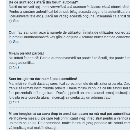
De ce sunt scos afară din forum automat?
Dacă nu activaţi opţiunea
Autentifică-mă automat la fiecare vizită
atunci când 
Pentru a rămâne autentificat tot timpul, bifaţi această opţiune la autentificare
liceu/universitate etc.). Dacă nu vedeţi această opţiune, înseamnă că a fost d
Sus
Cum fac să nu îmi apară numele de utilizator în lista de utilizatori conectaţ
În profilul dumneavoastră veţi găsi o opţiune
Ascunde indicatorul de conecta
Sus
Mi-am pierdut parola!
Nu intraţi în panică! Parola dumneavoastră nu poate fi refăcută, dar poate fi re
puteţi autentifica.
Sus
Sunt înregistrat dar nu mă pot autentifica!
Mai intâi verificaţi dacă aţi specificat corect numele de utilizator şi parola. D
trebui să urmaţi instrucţiunile primite. Unele forumuri obligă ca utilizatorii noi
fost prezentată la înregistrare. Dacă aţi primit un email atunci urmaţi instrucţ
folosită este corectă atunci încercaţi să contactaţi un administrator.
Sus
M-am înregistrat cu ceva timp în urmă dar acum nu mă mai pot autentific
Verificaţi-vă mesajul pe care l-aţi primit când v-aţi înregistrat pentru a verific
un motiv sau altul. De asemenea, multe forumuri şterg periodic utilizatorii ca
vă implicaţi mai mult în discuţii.