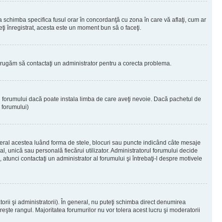
 a schimba specifica fusul orar în concordanţă cu zona în care vă aflaţi, cum ar
teţi înregistrat, acesta este un moment bun să o faceţi.
Vă rugăm să contactaţi un administrator pentru a corecta problema.
ul forumului dacă poate instala limba de care aveţi nevoie. Dacă pachetul de
r forumului)
eral acestea luând forma de stele, blocuri sau puncte indicând câte mesaje
, unică sau personală fiecărui utilizator. Administratorul forumului decide
 atunci contactaţi un administrator al forumului şi întrebaţi-l despre motivele
rii şi administratorii). În general, nu puteţi schimba direct denumirea
eşte rangul. Majoritatea forumurilor nu vor tolera acest lucru şi moderatorii