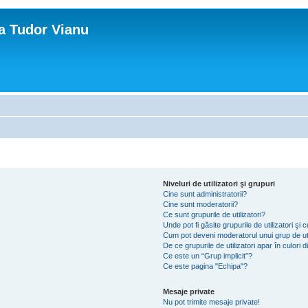
ca Tudor Vianu
Niveluri de utilizatori şi grupuri
Cine sunt administratorii?
Cine sunt moderatorii?
Ce sunt grupurile de utilizatori?
Unde pot fi găsite grupurile de utilizatori ş
Cum pot deveni moderatorul unui grup de uti
De ce grupurile de utilizatori apar în culori di
Ce este un “Grup implicit”?
Ce este pagina "Echipa"?
Mesaje private
Nu pot trimite mesaje private!