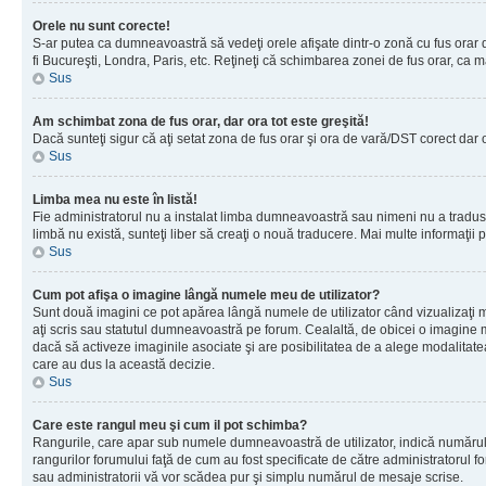
Orele nu sunt corecte!
S-ar putea ca dumneavoastră să vedeţi orele afişate dintr-o zonă cu fus orar dif
fi Bucureşti, Londra, Paris, etc. Reţineţi că schimbarea zonei de fus orar, ca maj
Sus
Am schimbat zona de fus orar, dar ora tot este greşită!
Dacă sunteţi sigur că aţi setat zona de fus orar şi ora de vară/DST corect dar 
Sus
Limba mea nu este în listă!
Fie administratorul nu a instalat limba dumneavoastră sau nimeni nu a tradus 
limbă nu există, sunteţi liber să creaţi o nouă traducere. Mai multe informaţii po
Sus
Cum pot afişa o imagine lângă numele meu de utilizator?
Sunt două imagini ce pot apărea lângă numele de utilizator când vizualizaţi 
aţi scris sau statutul dumneavoastră pe forum. Cealaltă, de obicei o imagine 
dacă să activeze imaginile asociate şi are posibilitatea de a alege modalitatea 
care au dus la această decizie.
Sus
Care este rangul meu şi cum il pot schimba?
Rangurile, care apar sub numele dumneavoastră de utilizator, indică numărul de
rangurilor forumului faţă de cum au fost specificate de către administratorul f
sau administratorii vă vor scădea pur şi simplu numărul de mesaje scrise.