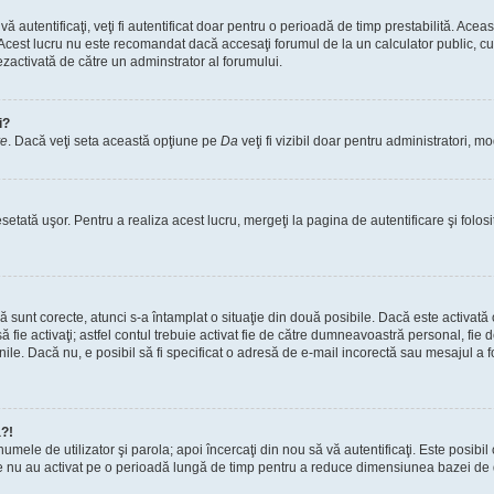
vă autentificaţi, veţi fi autentificat doar pentru o perioadă de timp prestabilită. A
. Acest lucru nu este recomandat dacă accesaţi forumul de la un calculator public, cum 
ezactivată de către un adminstrator al forumului.
i?
re
. Dacă veţi seta această opţiune pe
Da
veţi fi vizibil doar pentru administratori, 
setată uşor. Pentru a realiza acest lucru, mergeţi la pagina de autentificare şi folosi
acă sunt corecte, atunci s-a întamplat o situaţie din două posibile. Dacă este activată
 să fie activaţi; astfel contul trebuie activat fie de către dumneavoastră personal, fie
iunile. Dacă nu, e posibil să fi specificat o adresă de e-mail incorectă sau mesajul a
a?!
a numele de utilizator şi parola; apoi încercaţi din nou să vă autentificaţi. Este posib
re nu au activat pe o perioadă lungă de timp pentru a reduce dimensiunea bazei de dat