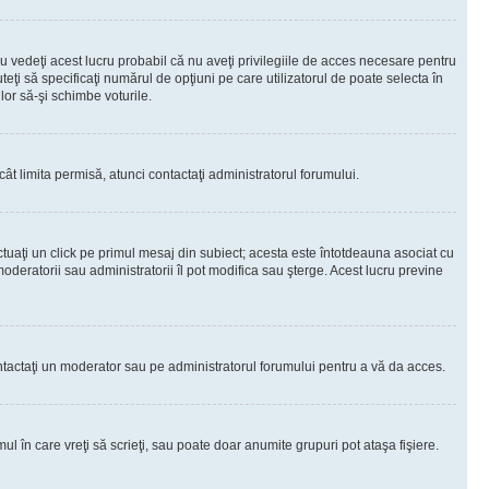
 vedeţi acest lucru probabil că nu aveţi privilegiile de acces necesare pentru
teţi să specificaţi numărul de opţiuni pe care utilizatorul de poate selecta în
lor să-şi schimbe voturile.
ât limita permisă, atunci contactaţi administratorul forumului.
ctuaţi un click pe primul mesaj din subiect; acesta este întotdeauna asociat cu
oderatorii sau administratorii îl pot modifica sau şterge. Acest lucru previne
 Contactaţi un moderator sau pe administratorul forumului pentru a vă da acces.
ul în care vreţi să scrieţi, sau poate doar anumite grupuri pot ataşa fişiere.