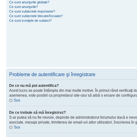
Ce sunt anunţurile globale?
Ce sunt anunţurile?
Ce sunt subiectele importante?
Ce sunt subiectele blocate/încuiate?
Ce sunt iconiţele de subiect?
Probleme de autentificare şi înregistrare
De ce nu mă pot autentifica?
Acest lucru se poate întâmpla din mai multe motive. În primul rând verificaţi dac
asemenea, este posibil ca proprietarul site-ului să aibă o eroare de confirgur
Sus
De ce trebuie să mă înregistrez?
S-ar putea să nu fie nevoie, depinde de adminstratorul forumului dacă e nevoie 
asociate, mesaje private, trimiterea de email-uri altor utilizatori, înscrierea
Sus