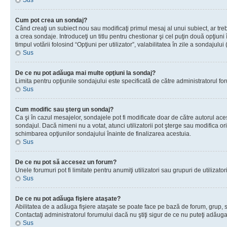
Sus
Cum pot crea un sondaj?
Când creaţi un subiect nou sau modificaţi primul mesaj al unui subiect, ar tre
a crea sondaje. Introduceţi un titlu pentru chestionar şi cel puţin două opţiuni
timpul votării folosind “Opţiuni per utilizator”, valabilitatea în zile a sondaju
Sus
De ce nu pot adăuga mai multe opţiuni la sondaj?
Limita pentru opţiunile sondajului este specificată de către administratorul fo
Sus
Cum modific sau şterg un sondaj?
Ca şi în cazul mesajelor, sondajele pot fi modificate doar de către autorul ac
sondajul. Dacă nimeni nu a votat, atunci utilizatorii pot şterge sau modifica or
schimbarea opţiunilor sondajului înainte de finalizarea acestuia.
Sus
De ce nu pot să accesez un forum?
Unele forumuri pot fi limitate pentru anumiţi utilizatori sau grupuri de utiliza
Sus
De ce nu pot adăuga fişiere ataşate?
Abilitatea de a adăuga fişiere ataşate se poate face pe bază de forum, grup, sau
Contactaţi administratorul forumului dacă nu ştiţi sigur de ce nu puteţi adăuga 
Sus