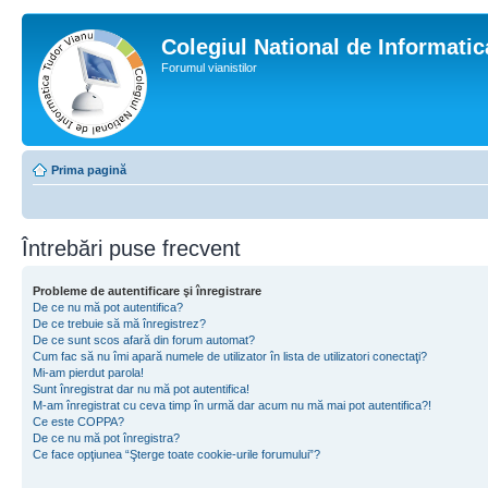
Colegiul National de Informati
Forumul vianistilor
Prima pagină
Întrebări puse frecvent
Probleme de autentificare şi înregistrare
De ce nu mă pot autentifica?
De ce trebuie să mă înregistrez?
De ce sunt scos afară din forum automat?
Cum fac să nu îmi apară numele de utilizator în lista de utilizatori conectaţi?
Mi-am pierdut parola!
Sunt înregistrat dar nu mă pot autentifica!
M-am înregistrat cu ceva timp în urmă dar acum nu mă mai pot autentifica?!
Ce este COPPA?
De ce nu mă pot înregistra?
Ce face opţiunea “Şterge toate cookie-urile forumului”?