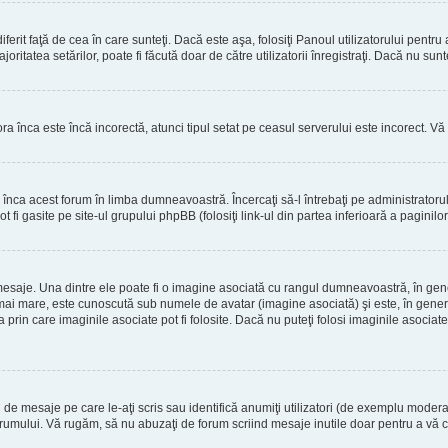
erit faţă de cea în care sunteţi. Dacă este aşa, folosiţi Panoul utilizatorului pentru
oritatea setărilor, poate fi făcută doar de către utilizatorii înregistraţi. Dacă nu sun
ora înca este încă incorectă, atunci tipul setat pe ceasul serverului este incorect. 
înca acest forum în limba dumneavoastră. Încercaţi să-l întrebaţi pe administrator
t fi gasite pe site-ul grupului phpBB (folosiţi link-ul din partea inferioară a paginilo
mesaje. Una dintre ele poate fi o imagine asociată cu rangul dumneavoastră, în gen
mai mare, este cunoscută sub numele de avatar (imagine asociată) şi este, în general
prin care imaginile asociate pot fi folosite. Dacă nu puteţi folosi imaginile asociate,
 mesaje pe care le-aţi scris sau identifică anumiţi utilizatori (de exemplu moderato
orumului. Vă rugăm, să nu abuzaţi de forum scriind mesaje inutile doar pentru a vă cr