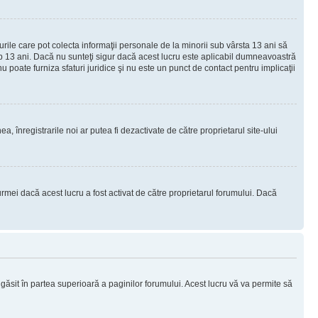
urile care pot colecta informaţii personale de la minorii sub vârsta 13 ani să
sub 13 ani. Dacă nu sunteţi sigur dacă acest lucru este aplicabil dumneavoastră
nu poate furniza sfaturi juridice şi nu este un punct de contact pentru implicaţii
ea, înregistrarile noi ar putea fi dezactivate de către proprietarul site-ului
rmei dacă acest lucru a fost activat de către proprietarul forumului. Dacă
i găsit în partea superioară a paginilor forumului. Acest lucru vă va permite să