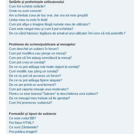
Setările şi preferinţele utilizatorului
Cum îmi schimb setările?
Orele nu sunt corecte!
Am schimbat zona de fus orar, dar ora tot este greşită!
Limba mea nu este în listă!
Cum pot afişa o imagine lângă numele meu de utilizator?
Care este rangul meu şi cum il pot schimba?
De ce când folosesc legătura de email al unui utilizator îmi cere să mă autentific?
Probleme de scriere/publicare al mesajelor
Cum deschid un subiect în forum?
Cum pot modifica sau şterge un mesaj?
Cum pot să îmi adaug semnătură la mesaj?
Cum pot crea un sondaj?
De ce nu pot adăuga mai multe opţiuni la sondaj?
Cum modific sau şterg un sondaj?
De ce nu pot să accesez un forum?
De ce nu pot adăuga fişiere ataşate?
De ce am primit un avertisment?
Cum pot raporta mesaje unui moderator?
Pentru ce este butonul "Salvare" la deschiderea unui subiect?
De ce mesajul meu trebuie să fie aprobat?
Cum îmi promovez subiectul?
Formatări şi tipuri de subiecte
Ce este codul BB?
Pot folosi HTML?
Ce sunt Zâmbetele?
Pot publica imagini?