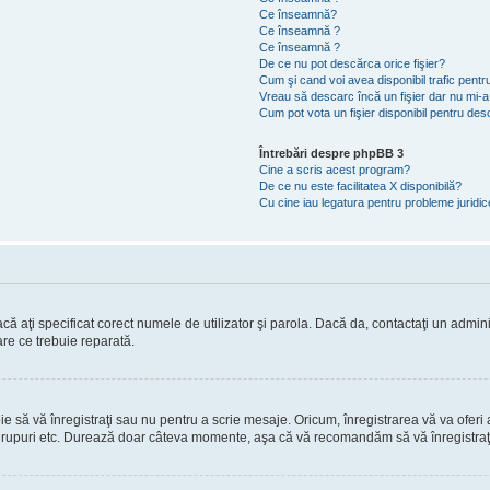
Ce înseamnă?
Ce înseamnă ?
Ce înseamnă ?
De ce nu pot descărca orice fişier?
Cum şi cand voi avea disponibil trafic pent
Vreau să descarc încă un fişier dar nu mi-a
Cum pot vota un fişier disponibil pentru de
Întrebări despre phpBB 3
Cine a scris acest program?
De ce nu este facilitatea X disponibilă?
Cu cine iau legatura pentru probleme juridi
ă aţi specificat corect numele de utilizator şi parola. Dacă da, contactaţi un administ
are ce trebuie reparată.
să vă înregistraţi sau nu pentru a scrie mesaje. Oricum, înregistrarea vă va oferi ac
 în grupuri etc. Durează doar câteva momente, aşa că vă recomandăm să vă înregistraţ