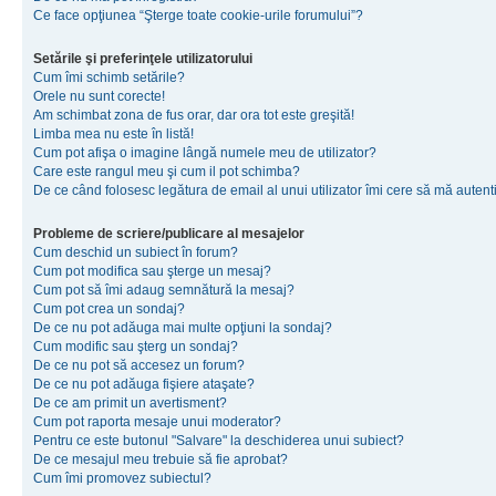
Ce face opţiunea “Şterge toate cookie-urile forumului”?
Setările şi preferinţele utilizatorului
Cum îmi schimb setările?
Orele nu sunt corecte!
Am schimbat zona de fus orar, dar ora tot este greşită!
Limba mea nu este în listă!
Cum pot afişa o imagine lângă numele meu de utilizator?
Care este rangul meu şi cum il pot schimba?
De ce când folosesc legătura de email al unui utilizator îmi cere să mă autenti
Probleme de scriere/publicare al mesajelor
Cum deschid un subiect în forum?
Cum pot modifica sau şterge un mesaj?
Cum pot să îmi adaug semnătură la mesaj?
Cum pot crea un sondaj?
De ce nu pot adăuga mai multe opţiuni la sondaj?
Cum modific sau şterg un sondaj?
De ce nu pot să accesez un forum?
De ce nu pot adăuga fişiere ataşate?
De ce am primit un avertisment?
Cum pot raporta mesaje unui moderator?
Pentru ce este butonul "Salvare" la deschiderea unui subiect?
De ce mesajul meu trebuie să fie aprobat?
Cum îmi promovez subiectul?