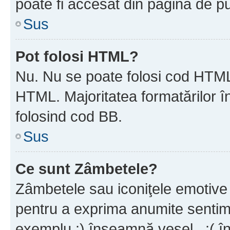
poate fi accesat din pagina de pu
Sus
Pot folosi HTML?
Nu. Nu se poate folosi cod HTML 
HTML. Majoritatea formatărilor î
folosind cod BB.
Sus
Ce sunt Zâmbetele?
Zâmbetele sau iconiţele emotive s
pentru a exprima anumite sentim
exemplu :) înseamnă vesel , :( î