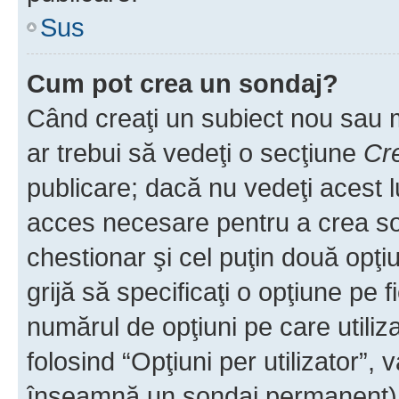
Sus
Cum pot crea un sondaj?
Când creaţi un subiect nou sau mo
ar trebui să vedeţi o secţiune
Cr
publicare; dacă nu vedeţi acest lu
acces necesare pentru a crea son
chestionar şi cel puţin două opţ
grijă să specificaţi o opţiune pe f
numărul de opţiuni pe care utiliza
folosind “Opţiuni per utilizator”, v
înseamnă un sondaj permanent) ş