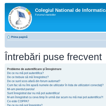
Colegiul National de Informati
Forumul vianistilor
Prima pagină
Întrebări puse frecvent
Probleme de autentificare şi înregistrare
De ce nu mă pot autentifica?
De ce trebuie să mă înregistrez?
De ce sunt scos afară din forum automat?
Cum fac să nu îmi apară numele de utilizator în lista de utilizatori conectaţi?
Mi-am pierdut parola!
Sunt înregistrat dar nu mă pot autentifica!
M-am înregistrat cu ceva timp în urmă dar acum nu mă mai pot autentifica?!
Ce este COPPA?
De ce nu mă pot înregistra?